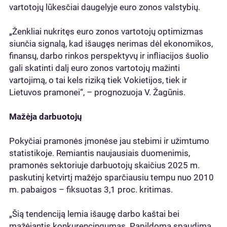
vartotojų lūkesčiai daugelyje euro zonos valstybių.
„Ženkliai nukritęs euro zonos vartotojų optimizmas
siunčia signalą, kad išaugęs nerimas dėl ekonomikos,
finansų, darbo rinkos perspektyvų ir infliacijos šuolio
gali skatinti dalį euro zonos vartotojų mažinti
vartojimą, o tai kels riziką tiek Vokietijos, tiek ir
Lietuvos pramonei“, – prognozuoja V. Žagūnis.
Mažėja darbuotojų
Pokyčiai pramonės įmonėse jau stebimi ir užimtumo
statistikoje. Remiantis naujausiais duomenimis,
pramonės sektoriuje darbuotojų skaičius 2025 m.
paskutinį ketvirtį mažėjo sparčiausiu tempu nuo 2010
m. pabaigos – fiksuotas 3,1 proc. kritimas.
„Šią tendenciją lemia išaugę darbo kaštai bei
mažėjantis konkurencingumas. Papildomą spaudimą