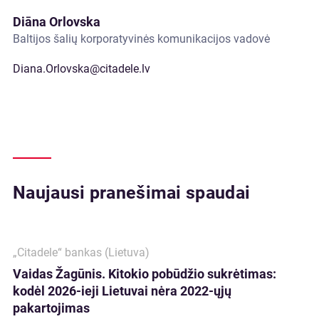
Diāna Orlovska
Baltijos šalių korporatyvinės komunikacijos vadovė
Diana.Orlovska@citadele.lv
Naujausi pranešimai spaudai
„Citadele“ bankas (Lietuva)
Vaidas Žagūnis. Kitokio pobūdžio sukrėtimas:
kodėl 2026-ieji Lietuvai nėra 2022-ųjų
pakartojimas