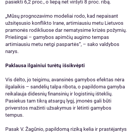
pasiekti 6,2 proc., o liepą net viršyti 8 proc. ribą.
„Mūsų prognozavimo modeliai rodo, kad nepaisant
užsitęsusio konflikto Irane, artimiausiu metu Lietuvos
pramonės rodikliuose dar nematysime krizės požymių.
Priešingai – gamybos apimčių augimo tempas
artimiausiu metu netgi paspartės“, – sako valdybos
narys.
Paklausa ilgainiui turėtų išsikvėpti
Vis dėlto, jo teigimu, avansinės gamybos efektas nėra
ilgalaikis – sandėlių talpa ribota, o papildoma gamyba
reikalauja didesnių finansinių ir logistinių išteklių.
Pasiekus tam tikrą atsargų lygį, įmonės gali būti
priverstos mažinti užsakymus ir lėtinti gamybos
tempus.
Pasak V. Žagūnio, papildomą riziką kelia ir prastėjantys