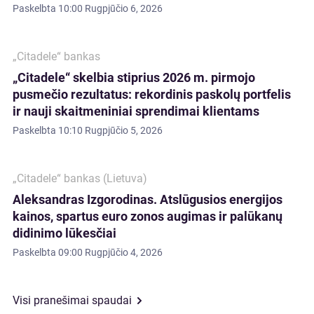
Paskelbta
10:00 Rugpjūčio 6, 2026
„Citadele“ bankas
„Citadele“ skelbia stiprius 2026 m. pirmojo
pusmečio rezultatus: rekordinis paskolų portfelis
ir nauji skaitmeniniai sprendimai klientams
Paskelbta
10:10 Rugpjūčio 5, 2026
„Citadele“ bankas (Lietuva)
Aleksandras Izgorodinas. Atslūgusios energijos
kainos, spartus euro zonos augimas ir palūkanų
didinimo lūkesčiai
Paskelbta
09:00 Rugpjūčio 4, 2026
Visi pranešimai spaudai