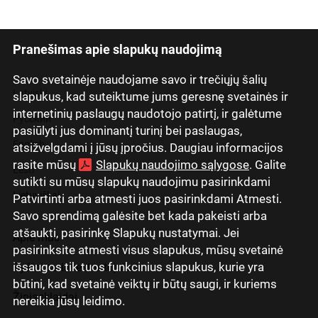
Pranešimas apie slapukų naudojimą
Savo svetainėje naudojame savo ir trečiųjų šalių
Latviski
slapukus, kad suteiktume jums geresnę svetainės ir
internetinių paslaugų naudotojo patirtį, ir galėtume
Русский
pasiūlyti jus dominantį turinį bei paslaugas,
English
atsižvelgdami į jūsų įpročius. Daugiau informacijos
rasite mūsų
Slapukų naudojimo sąlygose
. Galite
Eesti
sutikti su mūsų slapukų naudojimu pasirinkdami
Lietuviškai
Patvirtinti arba atmesti juos pasirinkdami Atmesti.
Savo sprendimą galėsite bet kada pakeisti arba
atšaukti, pasirinkę Slapukų nustatymai. Jei
Apie mus
pasirinksite atmesti visus slapukus, mūsų svetainė
išsaugos tik tuos funkcinius slapukus, kurie yra
Ryšiai su investuotojais
būtini, kad svetainė veiktų ir būtų saugi, ir kuriems
Žiniasklaidai
nereikia jūsų leidimo.