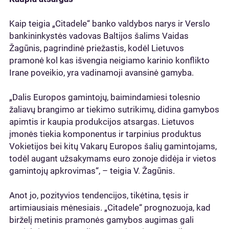
Kaip teigia „Citadele“ banko valdybos narys ir Verslo
bankininkystės vadovas Baltijos šalims Vaidas
Žagūnis, pagrindinė priežastis, kodėl Lietuvos
pramonė kol kas išvengia neigiamo karinio konflikto
Irane poveikio, yra vadinamoji avansinė gamyba.
„Dalis Europos gamintojų, baimindamiesi tolesnio
žaliavų brangimo ar tiekimo sutrikimų, didina gamybos
apimtis ir kaupia produkcijos atsargas. Lietuvos
įmonės tiekia komponentus ir tarpinius produktus
Vokietijos bei kitų Vakarų Europos šalių gamintojams,
todėl augant užsakymams euro zonoje didėja ir vietos
gamintojų apkrovimas“, – teigia V. Žagūnis.
Anot jo, pozityvios tendencijos, tikėtina, tęsis ir
artimiausiais mėnesiais. „Citadele“ prognozuoja, kad
birželį metinis pramonės gamybos augimas gali