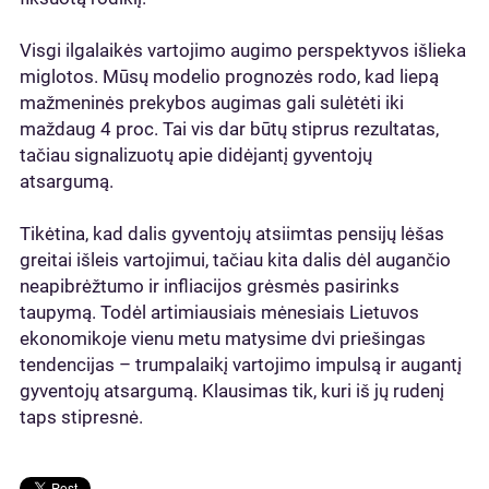
Visgi ilgalaikės vartojimo augimo perspektyvos išlieka
miglotos. Mūsų modelio prognozės rodo, kad liepą
mažmeninės prekybos augimas gali sulėtėti iki
maždaug 4 proc. Tai vis dar būtų stiprus rezultatas,
tačiau signalizuotų apie didėjantį gyventojų
atsargumą.
Tikėtina, kad dalis gyventojų atsiimtas pensijų lėšas
greitai išleis vartojimui, tačiau kita dalis dėl augančio
neapibrėžtumo ir infliacijos grėsmės pasirinks
taupymą. Todėl artimiausiais mėnesiais Lietuvos
ekonomikoje vienu metu matysime dvi priešingas
tendencijas – trumpalaikį vartojimo impulsą ir augantį
gyventojų atsargumą. Klausimas tik, kuri iš jų rudenį
taps stipresnė.