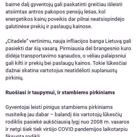
baimė dalį gyventojų gali paskatinti greičiau išleisti
atsiimtas antros pakopos pensijų lėšas, kol
energetikos kainų poveikis dar pilnai neatsispindėjo
galutinėse prekių ir paslaugų kainose.
„Citadele“ vertinimu, nauja infliacijos banga Lietuvą gali
pasiekti dar šią vasarą. Pirmiausia dėl brangesnio kuro
didėja transportavimo sąnaudos, o vėliau palaipsniui
gali kilti ir prekių bei paslaugų kainos. Tokie lūkesčiai
dažnai skatina vartotojus neatidėlioti suplanuotų
pirkinių.
Ruošiasi ir taupymui, ir stambiems pirkiniams
Gyventojai leisti pinigus stambiems pirkiniams
nusiteikę jau dabar – balandį šis vartotojų lūkesčių
rodiklis pasiekė aukščiausią lygį nuo 2008 m. vasaros
ir netgi šiek tiek viršijo COVID pandemijos laikotarpiu
fiksuotą rodiklį.