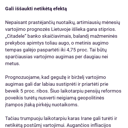
Gali iššaukti netikėtą efektą
Nepaisant prastėjančių nuotaikų, artimiausių mėnesių
vartojimo prognozės Lietuvoje išlieka gana stiprios.
„Citadele“ banko skaičiavimais, balandį mažmeninės
prekybos apimtys toliau augo, o metinis augimo
tempas galėjo paspartėti iki 4,75 proc. Tai būtų
sparčiausias vartojimo augimas per daugiau nei
metus.
Prognozuojame, kad gegužę ir birželį vartojimo
augimas gali dar labiau sustiprėti ir priartėti prie
beveik 5 proc. ribos. Šiuo laikotarpiu pensijų reformos
poveikis turėtų nusverti neigiamą geopolitinės
įtampos įtaką pirkėjų nuotaikoms.
Tačiau trumpuoju laikotarpiu karas Irane gali turėti ir
netikėtą postūmį vartojimui. Augančios infliacijos