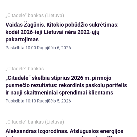
„Citadele“ bankas (Lietuva)
Vaidas Žagūnis. Kitokio pobūdžio sukrėtimas:
kodėl 2026-ieji Lietuvai nėra 2022-ųjų
pakartojimas
Paskelbta
10:00 Rugpjūčio 6, 2026
„Citadele“ bankas
„Citadele“ skelbia stiprius 2026 m. pirmojo
pusmečio rezultatus: rekordinis paskolų portfelis
ir nauji skaitmeniniai sprendimai klientams
Paskelbta
10:10 Rugpjūčio 5, 2026
„Citadele“ bankas (Lietuva)
Aleksandras Izgorodinas. Atslūgusios energijos