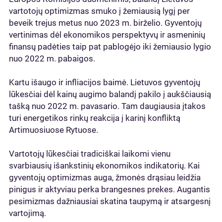
vartotojų optimizmas smuko į žemiausią lygį per
beveik trejus metus nuo 2023 m. birželio. Gyventojų
vertinimas dėl ekonomikos perspektyvų ir asmeninių
finansų padėties taip pat pablogėjo iki žemiausio lygio
nuo 2022 m. pabaigos.
Kartu išaugo ir infliacijos baimė. Lietuvos gyventojų
lūkesčiai dėl kainų augimo balandį pakilo į aukščiausią
tašką nuo 2022 m. pavasario. Tam daugiausia įtakos
turi energetikos rinkų reakcija į karinį konfliktą
Artimuosiuose Rytuose.
Vartotojų lūkesčiai tradiciškai laikomi vienu
svarbiausių išankstinių ekonomikos indikatorių. Kai
gyventojų optimizmas auga, žmonės drąsiau leidžia
pinigus ir aktyviau perka brangesnes prekes. Augantis
pesimizmas dažniausiai skatina taupymą ir atsargesnį
vartojimą.