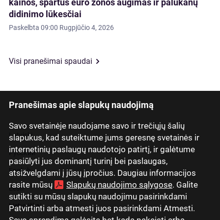
kainos, spartus euro zonos augimas ir palūkanų
didinimo lūkesčiai
Paskelbta
09:00 Rugpjūčio 4, 2026
Visi pranešimai spaudai
Pranešimas apie slapukų naudojimą
Savo svetainėje naudojame savo ir trečiųjų šalių
Latviski
slapukus, kad suteiktume jums geresnę svetainės ir
internetinių paslaugų naudotojo patirtį, ir galėtume
Русский
pasiūlyti jus dominantį turinį bei paslaugas,
English
atsižvelgdami į jūsų įpročius. Daugiau informacijos
rasite mūsų
Slapukų naudojimo sąlygose
. Galite
Eesti
sutikti su mūsų slapukų naudojimu pasirinkdami
Lietuviškai
Patvirtinti arba atmesti juos pasirinkdami Atmesti.