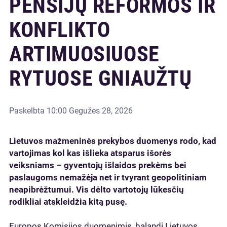
PENSIJŲ REFORMOS IR
KONFLIKTO
ARTIMUOSIUOSE
RYTUOSE GNIAUŽTŲ
Paskelbta
10:00 Gegužės 28, 2026
Lietuvos mažmeninės prekybos duomenys rodo, kad
vartojimas kol kas išlieka atsparus išorės
veiksniams – gyventojų išlaidos prekėms bei
paslaugoms nemažėja net ir tvyrant geopolitiniam
neapibrėžtumui. Vis dėlto vartotojų lūkesčių
rodikliai atskleidžia kitą pusę.
Europos Komisijos duomenimis, balandį Lietuvos