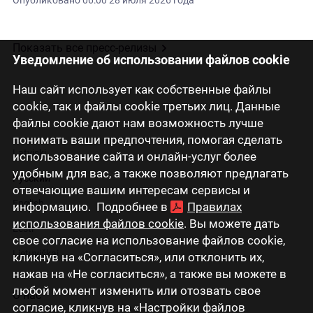
Опубликовано
06:00 28 июля 2026 года
Показать все пресс-релизы
Уведомление об использовании файлов cookie
Наш сайт использует как собственные файлы
cookie, так и файлы cookie третьих лиц. Данные
файлы cookie дают нам возможность лучше
понимать ваши предпочтения, помогая сделать
Latviski
использование сайта и онлайн-услуг более
удобным для вас, а также позволяют предлагать
Русский
отвечающие вашим интересам сервисы и
English
информацию. Подробнее в
Правилах
использования файлов cookie
. Вы можете дать
Eesti
свое согласие на использование файлов cookie,
Lietuviškai
кликнув на «Согласиться», или отклонить их,
нажав на «Не согласиться», а также вы можете в
любой момент изменить или отозвать свое
О нас
согласие, кликнув на «Настройки файлов