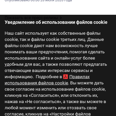
Опубликовано
06:00 28 июля 2026 года
Показать все пресс-релизы
Уведомление об использовании файлов cookie
Наш сайт использует как собственные файлы
cookie, так и файлы cookie третьих лиц. Данные
файлы cookie дают нам возможность лучше
понимать ваши предпочтения, помогая сделать
Latviski
использование сайта и онлайн-услуг более
удобным для вас, а также позволяют предлагать
Русский
отвечающие вашим интересам сервисы и
English
информацию. Подробнее в
Правилах
использования файлов cookie
. Вы можете дать
Eesti
свое согласие на использование файлов cookie,
Lietuviškai
кликнув на «Согласиться», или отклонить их,
нажав на «Не согласиться», а также вы можете в
любой момент изменить или отозвать свое
О нас
согласие, кликнув на «Настройки файлов