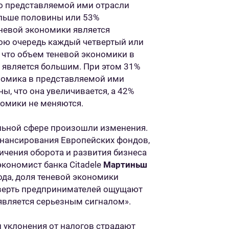
о представляемой ими отрасли
ольше половины или 53%
еневой экономики является
ою очередь каждый четвертый или
 что объем теневой экономики в
, является большим. При этом 31%
номика в представляемой ими
ы, что она увеличивается, а 42%
номики не меняются.
ельной сфере произошли изменения.
финансирования Европейских фондов,
чения оборота и развития бизнеса
экономист банка Citadele
Мартиньш
ода, доля теневой экономики
четверть предпринимателей ощущают
является серьезным сигналом».
 уклонения от налогов страдают