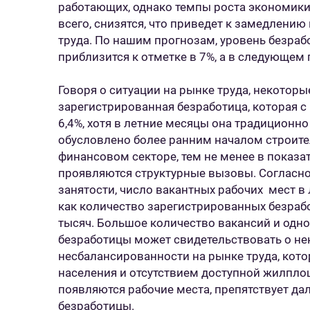
работающих, однако темпы роста экономики 
всего, снизятся, что приведет к замедлени
труда. По нашим прогнозам, уровень безраб
приблизится к отметке в 7%, а в следующем 
Говоря о ситуации на рынке труда, некотор
зарегистрированная безработица, которая с
6,4%, хотя в летние месяцы она традиционн
обусловлено более ранним началом строите
финансовом секторе, тем не менее в показа
проявляются структурные вызовы. Согласно
занятости, число вакантных рабочих мест в 
как количество зарегистрированных безраб
тысяч. Большое количество вакансий и одн
безработицы может свидетельствовать о не
несбалансированности на рынке труда, кот
населения и отсутствием доступной жилплощ
появляются рабочие места, препятствует д
безработицы.