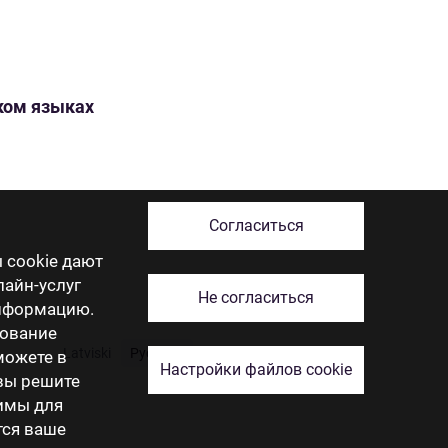
ском языках
Согласиться
 cookie дают
лайн-услуг
Не согласиться
информацию.
зование
Latviski
Русский
English
Eesti
Lietuviškai
 можете в
Настройки файлов cookie
 вы решите
димы для
тся ваше