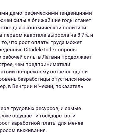
ными демографическими тенденциями
абочей силы в ближайшие годы станет
естке дня экономической политики
в первом квартале выросла на 8,7%, и
 то, что рост оплаты труда может
еденные Citadele Index опросы
ю рабочей силы в Латвии продолжает
ыстрее, чем предприниматели
Латвии по-прежнему остается одной
уровень безработицы опустился ниже
ер, в Венгрии и Чехии, показатель
езерв трудовых ресурсов, и самые
 уже ощущает и государство, и
рост заработной платы для менее
просом выживания.