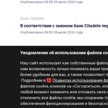
Опубликовано
08:08 29 июля 2026 года
Банк Citadele
В соответствии с законом банк Citadele 
Опубликовано
06:00 28 июля 2026 года
Показать все пресс-релизы
Уведомление об использовании файлов co
Наш сайт использует как собственные файлы 
нам возможность лучше понимать ваши пред
более удобным для вас, а также позволяют
Подробнее в
Правилах использования фа
О нас
Инвесторам
Медиа-пространство
файлов cookie, кликнув на «Согласиться», ил
любой момент изменить или отозвать свое с
Контакты
отклонить все файлы cookie, мы сохраним 
обеспечения функционирования и безопаснос