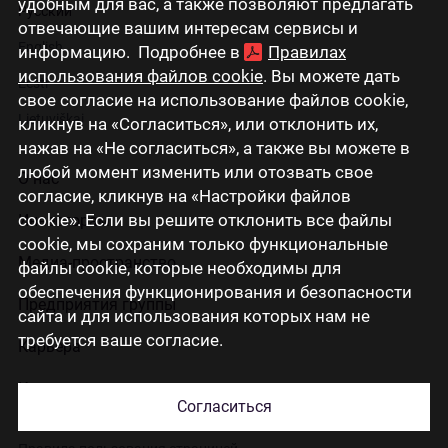
удобным для вас, а также позволяют предлагать
Русский
отвечающие вашим интересам сервисы и
English
информацию. Подробнее в
Правилах
использования файлов cookie
. Вы можете дать
Eesti
свое согласие на использование файлов cookie,
Lietuviškai
кликнув на «Согласиться», или отклонить их,
нажав на «Не согласиться», а также вы можете в
любой момент изменить или отозвать свое
О нас
согласие, кликнув на «Настройки файлов
cookie». Если вы решите отклонить все файлы
Инвесторам
cookie, мы сохраним только функциональные
Медиа-пространство
файлы cookie, которые необходимы для
обеспечения функционирования и безопасности
Предприятия группы
сайта и для использования которых нам не
требуется ваше согласие.
Карьера
Контакты
Согласиться