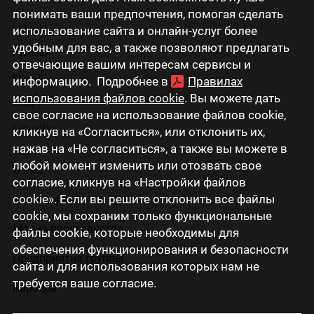
понимать ваши предпочтения, помогая сделать
Latviski
использование сайта и онлайн-услуг более
удобным для вас, а также позволяют предлагать
Русский
отвечающие вашим интересам сервисы и
English
информацию. Подробнее в
Правилах
использования файлов cookie
. Вы можете дать
Eesti
свое согласие на использование файлов cookie,
Lietuviškai
кликнув на «Согласиться», или отклонить их,
нажав на «Не согласиться», а также вы можете в
любой момент изменить или отозвать свое
О нас
согласие, кликнув на «Настройки файлов
cookie». Если вы решите отклонить все файлы
Инвесторам
cookie, мы сохраним только функциональные
Медиа-пространство
файлы cookie, которые необходимы для
обеспечения функционирования и безопасности
Предприятия группы
сайта и для использования которых нам не
требуется ваше согласие.
Карьера