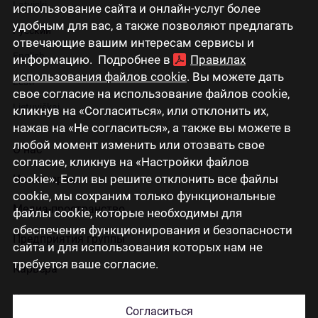
Latviski
использование сайта и онлайн-услуг более
удобным для вас, а также позволяют предлагать
Русский
отвечающие вашим интересам сервисы и
English
информацию. Подробнее в
Правилах
использования файлов cookie
. Вы можете дать
Eesti
свое согласие на использование файлов cookie,
Lietuviškai
кликнув на «Согласиться», или отклонить их,
нажав на «Не согласиться», а также вы можете в
любой момент изменить или отозвать свое
О нас
согласие, кликнув на «Настройки файлов
cookie». Если вы решите отклонить все файлы
Инвесторам
cookie, мы сохраним только функциональные
Медиа-пространство
файлы cookie, которые необходимы для
обеспечения функционирования и безопасности
Предприятия группы
сайта и для использования которых нам не
требуется ваше согласие.
Карьера
Контакты
Согласиться