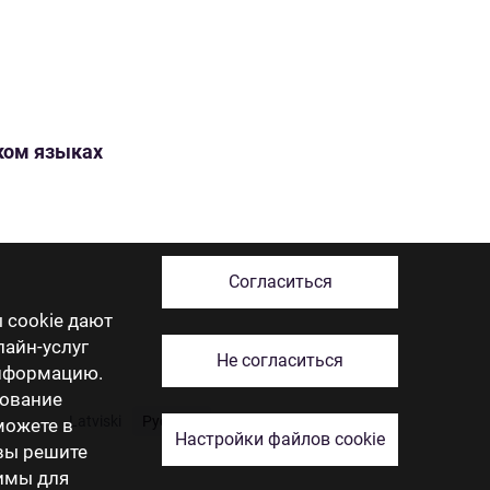
ском языках
Согласиться
 cookie дают
лайн-услуг
Не согласиться
информацию.
зование
Latviski
Русский
English
Eesti
Lietuviškai
 можете в
Настройки файлов cookie
 вы решите
димы для