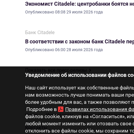
Экономист Citadele: центробанки боятся 
Опубликовано
08:08 29 июля 2026 года
Банк Citadele
В соответствии с законом банк Citadele 
Опубликовано
06:00 28 июля 2026 года
Показать все пресс-релизы
Уведомление об использовании файлов co
Наш сайт использует как собственные файлы 
нам возможность лучше понимать ваши пред
более удобным для вас, а также позволяют
Подробнее в
Правилах использования фа
О нас
Инвесторам
Медиа-пространство
файлов cookie, кликнув на «Согласиться», ил
любой момент изменить или отозвать свое с
Контакты
отклонить все файлы cookie, мы сохраним 