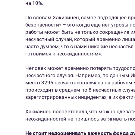
на 10%.
По словам Хакиайнен, самое подходящее вре
безопасности» – это когда еще нет угрозы п
работы может быть не только сокращение ил
несчастный случай, который временно лиша
часто думаем, что с нами никакие несчастья 
готовимся к неожиданностям».
Человек может временно потерять трудоспо
несчастного случая. Например, по данным И
место 3296 несчастных случаев на рабочем м
происходит в среднем по 8 несчастных случа
зарегистрированных инцидентах, а их факт
Хакиайнен посоветовала, что можно сделать,
неожиданностей не пришлось затягивать по
Не стоит недооценивать важность фонда д