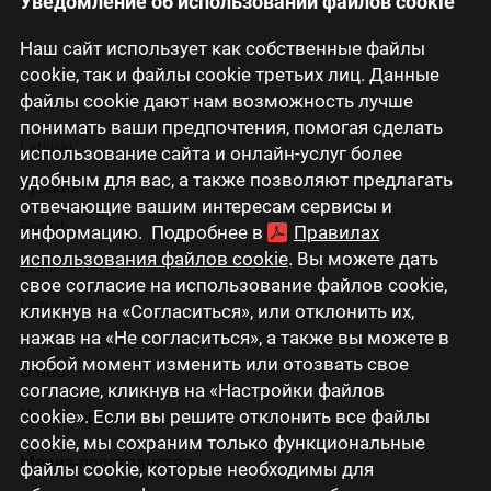
Уведомление об использовании файлов cookie
Наш сайт использует как собственные файлы
cookie, так и файлы cookie третьих лиц. Данные
файлы cookie дают нам возможность лучше
понимать ваши предпочтения, помогая сделать
Latviski
использование сайта и онлайн-услуг более
удобным для вас, а также позволяют предлагать
Русский
отвечающие вашим интересам сервисы и
English
информацию. Подробнее в
Правилах
использования файлов cookie
. Вы можете дать
Eesti
свое согласие на использование файлов cookie,
Lietuviškai
кликнув на «Согласиться», или отклонить их,
нажав на «Не согласиться», а также вы можете в
любой момент изменить или отозвать свое
О нас
согласие, кликнув на «Настройки файлов
cookie». Если вы решите отклонить все файлы
Инвесторам
cookie, мы сохраним только функциональные
Медиа-пространство
файлы cookie, которые необходимы для