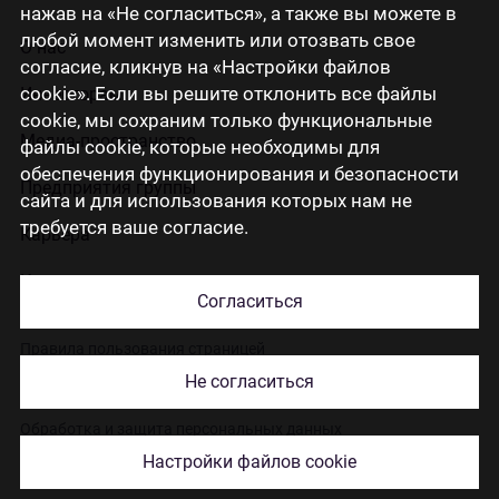
нажав на «Не согласиться», а также вы можете в
любой момент изменить или отозвать свое
О нас
согласие, кликнув на «Настройки файлов
cookie». Если вы решите отклонить все файлы
Инвесторам
cookie, мы сохраним только функциональные
Медиа-пространство
файлы cookie, которые необходимы для
обеспечения функционирования и безопасности
Предприятия группы
сайта и для использования которых нам не
требуется ваше согласие.
Карьера
Контакты
Согласиться
Правила пользования страницей
Не согласиться
Использование cookies
Обработка и защита персональных данных
Настройки файлов cookie
© 2026 Citadele Group