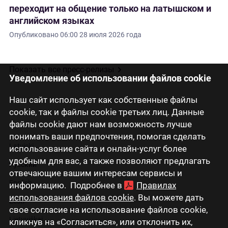
переходит на общение только на латышском и
английском языках
Опубликовано
06:00 28 июля 2026 года
Показать все пресс-релизы
Уведомление об использовании файлов cookie
Наш сайт использует как собственные файлы
cookie, так и файлы cookie третьих лиц. Данные
файлы cookie дают нам возможность лучше
понимать ваши предпочтения, помогая сделать
Latviski
использование сайта и онлайн-услуг более
удобным для вас, а также позволяют предлагать
Русский
отвечающие вашим интересам сервисы и
English
информацию. Подробнее в
Правилах
использования файлов cookie
. Вы можете дать
Eesti
свое согласие на использование файлов cookie,
Lietuviškai
кликнув на «Согласиться», или отклонить их,