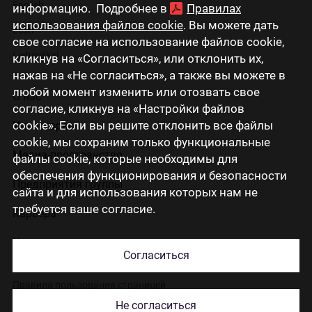
English
информацию. Подробнее в
Правилах
использования файлов cookie
. Вы можете дать
Eesti
свое согласие на использование файлов cookie,
Lietuviškai
кликнув на «Согласиться», или отклонить их,
нажав на «Не согласиться», а также вы можете в
любой момент изменить или отозвать свое
О нас
согласие, кликнув на «Настройки файлов
cookie». Если вы решите отклонить все файлы
Инвесторам
cookie, мы сохраним только функциональные
Медиа-пространство
файлы cookie, которые необходимы для
обеспечения функционирования и безопасности
Предприятия группы
сайта и для использования которых нам не
требуется ваше согласие.
Карьера
Контакты
Согласиться
Правила пользования страницей
Не согласиться
Использование cookies