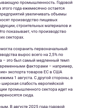
атывающую промышленность. Годовой
 этого года ежемесячно остается
 предприятий увеличивать объемы
вносят производство пищевых
одукции, строительных материалов и
о показывает, что производство
их секторах.
смогла сохранить первоначальный
водства вырос всего на 2,5% по
а – это был самый медленный темп
ак временными факторами – например,
ие» экспорта товаров ЕС в США
ежима 1 августа. С другой стороны, в
 широкая слабость европейской
кции промышленного сектора идет на
переносятся сюда.
ым. В августе 2025 года годовой