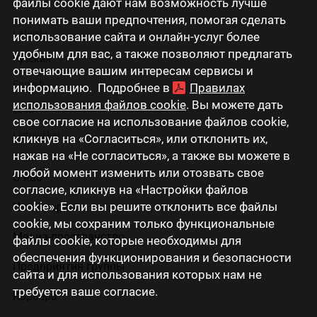
файлы cookie дают нам возможность лучше
понимать ваши предпочтения, помогая сделать
Latviski
использование сайта и онлайн-услуг более
удобным для вас, а также позволяют предлагать
Русский
отвечающие вашим интересам сервисы и
English
информацию. Подробнее в
Правилах
использования файлов cookie
. Вы можете дать
Eesti
свое согласие на использование файлов cookie,
Lietuviškai
кликнув на «Согласиться», или отклонить их,
нажав на «Не согласиться», а также вы можете в
любой момент изменить или отозвать свое
О нас
согласие, кликнув на «Настройки файлов
cookie». Если вы решите отклонить все файлы
Инвесторам
cookie, мы сохраним только функциональные
Медиа-пространство
файлы cookie, которые необходимы для
обеспечения функционирования и безопасности
Предприятия группы
сайта и для использования которых нам не
требуется ваше согласие.
Карьера