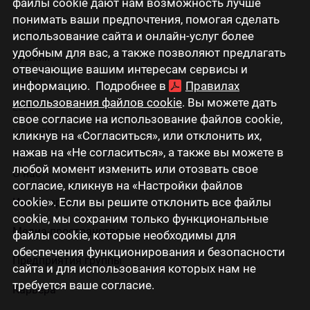
файлы cookie дают нам возможность лучше
понимать ваши предпочтения, помогая сделать
Latviski
использование сайта и онлайн-услуг более
удобным для вас, а также позволяют предлагать
Русский
отвечающие вашим интересам сервисы и
English
информацию. Подробнее в
Правилах
использования файлов cookie
. Вы можете дать
Eesti
свое согласие на использование файлов cookie,
Lietuviškai
кликнув на «Согласиться», или отклонить их,
нажав на «Не согласиться», а также вы можете в
любой момент изменить или отозвать свое
О нас
согласие, кликнув на «Настройки файлов
cookie». Если вы решите отклонить все файлы
Инвесторам
cookie, мы сохраним только функциональные
Медиа-пространство
файлы cookie, которые необходимы для
обеспечения функционирования и безопасности
Предприятия группы
сайта и для использования которых нам не
требуется ваше согласие.
Карьера