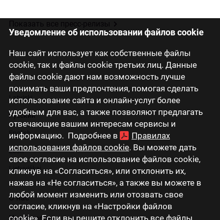
Показать все пресс-релизы
Уведомление об использовании файлов cookie
Наш сайт использует как собственные файлы
cookie, так и файлы cookie третьих лиц. Данные
файлы cookie дают нам возможность лучше
понимать ваши предпочтения, помогая сделать
Latviski
использование сайта и онлайн-услуг более
удобным для вас, а также позволяют предлагать
Русский
отвечающие вашим интересам сервисы и
English
информацию. Подробнее в
Правилах
использования файлов cookie
. Вы можете дать
Eesti
свое согласие на использование файлов cookie,
Lietuviškai
кликнув на «Согласиться», или отклонить их,
нажав на «Не согласиться», а также вы можете в
любой момент изменить или отозвать свое
О нас
согласие, кликнув на «Настройки файлов
cookie». Если вы решите отклонить все файлы
Инвесторам