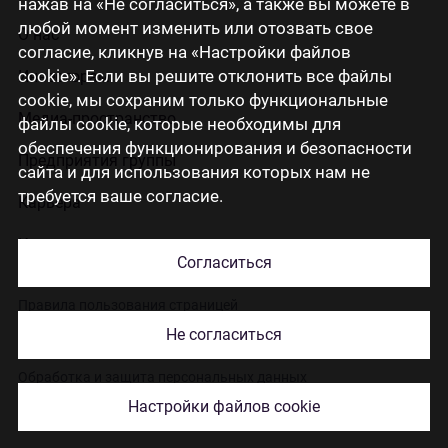
нажав на «Не согласиться», а также вы можете в
любой момент изменить или отозвать свое
О нас
согласие, кликнув на «Настройки файлов
cookie». Если вы решите отклонить все файлы
Инвесторам
cookie, мы сохраним только функциональные
Медиа-пространство
файлы cookie, которые необходимы для
обеспечения функционирования и безопасности
Предприятия группы
сайта и для использования которых нам не
требуется ваше согласие.
Карьера
Контакты
Согласиться
Правила пользования страницей
Не согласиться
Использование cookies
Обработка и защита персональных данных
Настройки файлов cookie
© 2026 Citadele Group