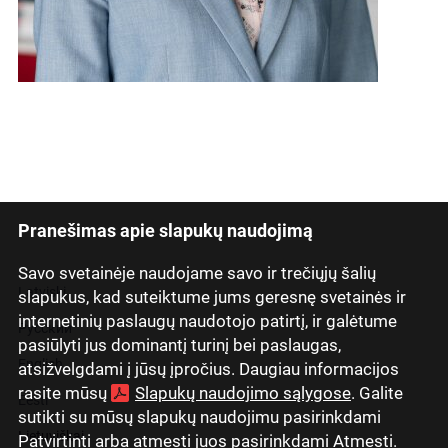
Pranešimas apie slapukų naudojimą
Savo svetainėje naudojame savo ir trečiųjų šalių
Latviski
slapukus, kad suteiktume jums geresnę svetainės ir
internetinių paslaugų naudotojo patirtį, ir galėtume
Русский
pasiūlyti jus dominantį turinį bei paslaugas,
English
atsižvelgdami į jūsų įpročius. Daugiau informacijos
rasite mūsų
Slapukų naudojimo sąlygose
. Galite
Eesti
sutikti su mūsų slapukų naudojimu pasirinkdami
Lietuviškai
Patvirtinti arba atmesti juos pasirinkdami Atmesti.