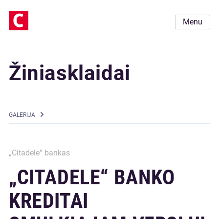
Menu
Žiniasklaidai
GALERIJA
„Citadele“ bankas
„CITADELE“ BANKO
KREDITAI