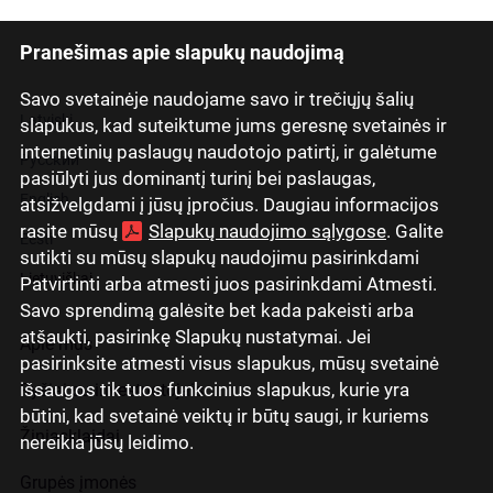
Pranešimas apie slapukų naudojimą
Savo svetainėje naudojame savo ir trečiųjų šalių
Latviski
slapukus, kad suteiktume jums geresnę svetainės ir
internetinių paslaugų naudotojo patirtį, ir galėtume
Русский
pasiūlyti jus dominantį turinį bei paslaugas,
English
atsižvelgdami į jūsų įpročius. Daugiau informacijos
rasite mūsų
Slapukų naudojimo sąlygose
. Galite
Eesti
sutikti su mūsų slapukų naudojimu pasirinkdami
Lietuviškai
Patvirtinti arba atmesti juos pasirinkdami Atmesti.
Savo sprendimą galėsite bet kada pakeisti arba
atšaukti, pasirinkę Slapukų nustatymai. Jei
Apie mus
pasirinksite atmesti visus slapukus, mūsų svetainė
išsaugos tik tuos funkcinius slapukus, kurie yra
Ryšiai su investuotojais
būtini, kad svetainė veiktų ir būtų saugi, ir kuriems
Žiniasklaidai
nereikia jūsų leidimo.
Grupės įmonės