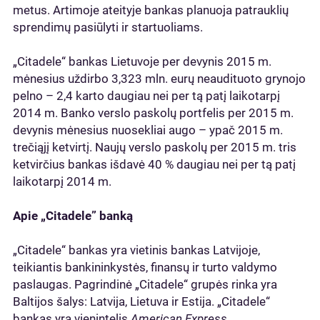
metus. Artimoje ateityje bankas planuoja patrauklių
sprendimų pasiūlyti ir startuoliams.
„Citadele“ bankas Lietuvoje per devynis 2015 m.
mėnesius uždirbo 3,323 mln. eurų neaudituoto grynojo
pelno – 2,4 karto daugiau nei per tą patį laikotarpį
2014 m. Banko verslo paskolų portfelis per 2015 m.
devynis mėnesius nuosekliai augo – ypač 2015 m.
trečiąjį ketvirtį. Naujų verslo paskolų per 2015 m. tris
ketvirčius bankas išdavė 40 % daugiau nei per tą patį
laikotarpį 2014 m.
Apie „Citadele” banką
„Citadele“ bankas yra vietinis bankas Latvijoje,
teikiantis bankininkystės, finansų ir turto valdymo
paslaugas. Pagrindinė „Citadele“ grupės rinka yra
Baltijos šalys: Latvija, Lietuva ir Estija. „Citadele“
bankas yra vienintelis
American Express