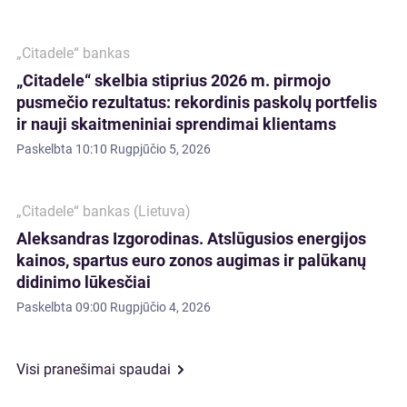
„Citadele“ bankas
„Citadele“ skelbia stiprius 2026 m. pirmojo
pusmečio rezultatus: rekordinis paskolų portfelis
ir nauji skaitmeniniai sprendimai klientams
Paskelbta
10:10 Rugpjūčio 5, 2026
„Citadele“ bankas (Lietuva)
Aleksandras Izgorodinas. Atslūgusios energijos
kainos, spartus euro zonos augimas ir palūkanų
didinimo lūkesčiai
Paskelbta
09:00 Rugpjūčio 4, 2026
Visi pranešimai spaudai