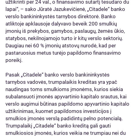
užtikrinti per 24 val., o finansavimo sutartį tesudaro du
lapai“, – sako Jūratė Jazukevičienė, „Citadele“ banko
verslo bankininkystės tarnybos direktorė. Banko
atliktoje apklausoje dalyvavo beveik 200 smulkių
įmonių iš prekybos, gamybos, paslaugų, žemės ūkio,
statybos, nekilnojamojo turto ir kitų verslo sektorių.
Daugiau nei 60 % įmonių atstovų nurodė, kad per
pastaruosius metus turėjo papildomo finansavimo
poreikį.
Pasak „Citadele“ banko verslo bankininkystės
tarnybos vadovės, trumpalaikis kreditas yra ypač
naudingas toms smulkioms įmonėms, kurios siekia
subalansuoti įmonės apyvartinio kapitalo srautus, kai
verslo augimui būtinas papildomo apyvartinio kapitalo
užtikrinimas, kuomet papildomos investicijos į
smulkios įmonės verslą padidintų pelno potencialą.
Trumpalaikį „Citadele“ banko kreditą gali gauti
smulkiosios įmonės, kurios veikia ne trumpiau nei du