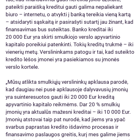
pateikti paraišką kreditui gauti galima nepaliekant
biuro – internetu, o atvykti į banką tereikia vieną kartą
– atsidaryti sąskaitą ir pasirašyti sutartį jau žinant, kad
finansavimas bus suteiktas. Banko kreditai iki
20 000 Eur yra skirti smulkiojo verslo apyvartinio
kapitalo poreikiui patenkinti. Tokių kreditų trukmė – iki
vienerių metų. Verslininkams patogu ir tai, kad suteikto
kredito lėšos įmonei yra pasiekiamos su įmonės
verslo kortele.
„Mūsų atlikta smulkiųjų verslininkų apklausa parodė,
kad daugiau nei pusė apklausoje dalyvavusių įmonių
yra suinteresuotos gauti iki 20 000 Eur kreditą
apyvartinio kapitalo reikmėms. Dar 20 % smulkių
įmonių yra aktualūs mažesni kreditai – iki 10 000 Eur.
Įmonių atstovai taip pat nurodė, kad jiems yra ypač
svarbus paprastas kredito išdavimo procesas ir
finansavimo paslaugos greitis, kurį mes galime jiems