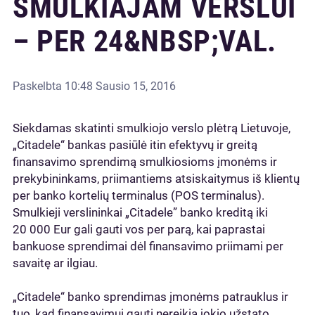
SMULKIAJAM VERSLUI
– PER 24&NBSP;VAL.
Paskelbta
10:48 Sausio 15, 2016
Siekdamas skatinti smulkiojo verslo plėtrą Lietuvoje,
„Citadele“ bankas pasiūlė itin efektyvų ir greitą
finansavimo sprendimą smulkiosioms įmonėms ir
prekybininkams, priimantiems atsiskaitymus iš klientų
per banko kortelių terminalus (POS terminalus).
Smulkieji verslininkai „Citadele” banko kreditą iki
20 000 Eur gali gauti vos per parą, kai paprastai
bankuose sprendimai dėl finansavimo priimami per
savaitę ar ilgiau.
„Citadele“ banko sprendimas įmonėms patrauklus ir
tuo, kad finansavimui gauti nereikia jokio užstato,