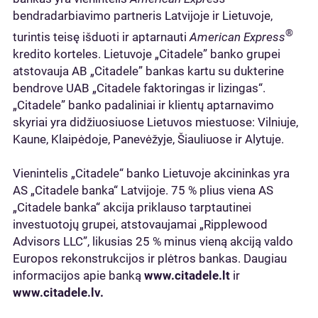
bendradarbiavimo partneris Latvijoje ir Lietuvoje,
®
turintis teisę išduoti ir aptarnauti
American Express
kredito korteles. Lietuvoje „Citadele” banko grupei
atstovauja AB „Citadele” bankas kartu su dukterine
bendrove UAB „Citadele faktoringas ir lizingas“.
„Citadele” banko padaliniai ir klientų aptarnavimo
skyriai yra didžiuosiuose Lietuvos miestuose: Vilniuje,
Kaune, Klaipėdoje, Panevėžyje, Šiauliuose ir Alytuje.
Vienintelis „Citadele“ banko Lietuvoje akcininkas yra
AS „Citadele banka“ Latvijoje. 75 % plius viena AS
„Citadele banka“ akcija priklauso tarptautinei
investuotojų grupei, atstovaujamai „Ripplewood
Advisors LLC”, likusias 25 % minus vieną akciją valdo
Europos rekonstrukcijos ir plėtros bankas. Daugiau
informacijos apie banką
www.citadele.lt
ir
www.citadele.lv.