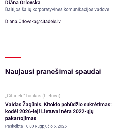
Diāna Orlovska
Baltijos šalių korporatyvinės komunikacijos vadovė
Diana.Orlovska@citadele.lv
Naujausi pranešimai spaudai
„Citadele“ bankas (Lietuva)
Vaidas Žagūnis. Kitokio pobūdžio sukrėtimas:
kodėl 2026-ieji Lietuvai nėra 2022-ųjų
pakartojimas
Paskelbta
10:00 Rugpjūčio 6, 2026