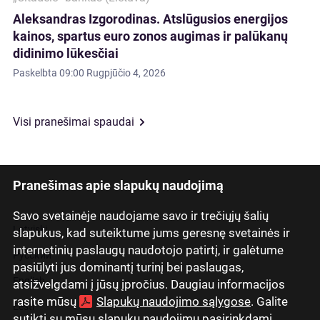
Aleksandras Izgorodinas. Atslūgusios energijos
kainos, spartus euro zonos augimas ir palūkanų
didinimo lūkesčiai
Paskelbta
09:00 Rugpjūčio 4, 2026
Visi pranešimai spaudai
Pranešimas apie slapukų naudojimą
Savo svetainėje naudojame savo ir trečiųjų šalių
Latviski
slapukus, kad suteiktume jums geresnę svetainės ir
internetinių paslaugų naudotojo patirtį, ir galėtume
Русский
pasiūlyti jus dominantį turinį bei paslaugas,
English
atsižvelgdami į jūsų įpročius. Daugiau informacijos
rasite mūsų
Slapukų naudojimo sąlygose
. Galite
Eesti
sutikti su mūsų slapukų naudojimu pasirinkdami