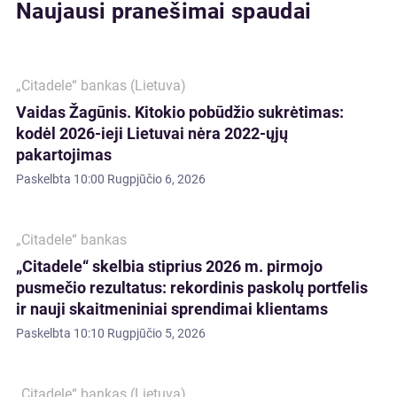
Naujausi pranešimai spaudai
„Citadele“ bankas (Lietuva)
Vaidas Žagūnis. Kitokio pobūdžio sukrėtimas:
kodėl 2026-ieji Lietuvai nėra 2022-ųjų
pakartojimas
Paskelbta
10:00 Rugpjūčio 6, 2026
„Citadele“ bankas
„Citadele“ skelbia stiprius 2026 m. pirmojo
pusmečio rezultatus: rekordinis paskolų portfelis
ir nauji skaitmeniniai sprendimai klientams
Paskelbta
10:10 Rugpjūčio 5, 2026
„Citadele“ bankas (Lietuva)