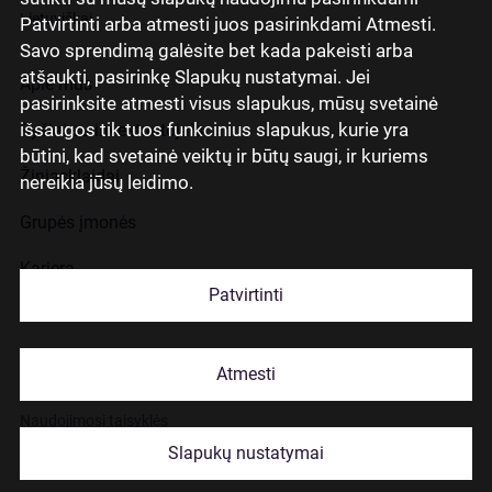
Lietuviškai
Patvirtinti arba atmesti juos pasirinkdami Atmesti.
Savo sprendimą galėsite bet kada pakeisti arba
atšaukti, pasirinkę Slapukų nustatymai. Jei
Apie mus
pasirinksite atmesti visus slapukus, mūsų svetainė
išsaugos tik tuos funkcinius slapukus, kurie yra
Ryšiai su investuotojais
būtini, kad svetainė veiktų ir būtų saugi, ir kuriems
Žiniasklaidai
nereikia jūsų leidimo.
Grupės įmonės
Karjera
Patvirtinti
Kontaktai
Atmesti
Slapukų naudojimas
Naudojimosi taisyklės
Slapukų nustatymai
© 2026 Citadele Group