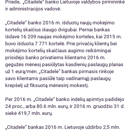
Priede, „Citadele“ banko Lietuvoje valdybos pirmininkė
ir administracijos vadovė.
„Citadele“ banko 2016 m. išduotų naujų mokėjimo
kortelių skaičius išaugo dvigubai. Pernai bankas
išdavė 16 209 naujas mokėjimo korteles, kai 2015 m.
buvo išduota 7 771 kortelė. Prie privačių klientų bei
mokėjimo kortelių skaičiaus augimo reikšmingai
prisidėjo banko privatiems klientams 2016 m.
gegužės mėnesį pasiūlytas kasdienių paslaugų planas
už 1 eurą/mėn. „Citadele” bankas pirmasis rinkoje
savo klientams pasiūlė taip vadinamąjį paslaugų
krepšelį už fiksuotą mėnesinį mokestį.
Per 2016 m. „Citadele“ banko indėlių apimtys padidėjo
24 proc., arba 80.6 mln. eurų, ir 2016 m. gruodžio 31 d.
siekė 419,7 mln. eurų.
„Citadele“ bankas 2016 m. Lietuvoje uždirbo 2,5 mln.