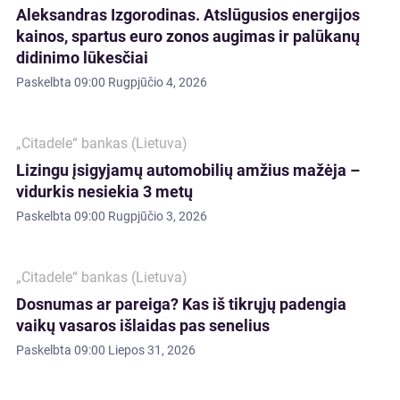
Aleksandras Izgorodinas. Atslūgusios energijos
kainos, spartus euro zonos augimas ir palūkanų
didinimo lūkesčiai
Paskelbta
09:00 Rugpjūčio 4, 2026
„Citadele“ bankas (Lietuva)
Lizingu įsigyjamų automobilių amžius mažėja –
vidurkis nesiekia 3 metų
Paskelbta
09:00 Rugpjūčio 3, 2026
„Citadele“ bankas (Lietuva)
Dosnumas ar pareiga? Kas iš tikrųjų padengia
vaikų vasaros išlaidas pas senelius
Paskelbta
09:00 Liepos 31, 2026