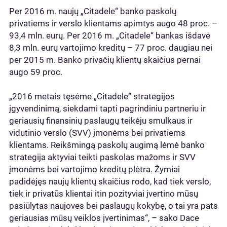
Per 2016 m. naujų „Citadele“ banko paskolų
privatiems ir verslo klientams apimtys augo 48 proc. –
93,4 mln. eurų. Per 2016 m. „Citadele“ bankas išdavė
8,3 mln. eurų vartojimo kreditų – 77 proc. daugiau nei
per 2015 m. Banko privačių klientų skaičius pernai
augo 59 proc.
„2016 metais tęsėme „Citadele“ strategijos
įgyvendinimą, siekdami tapti pagrindiniu partneriu ir
geriausių finansinių paslaugų teikėju smulkaus ir
vidutinio verslo (SVV) įmonėms bei privatiems
klientams. Reikšmingą paskolų augimą lėmė banko
strategija aktyviai teikti paskolas mažoms ir SVV
įmonėms bei vartojimo kreditų plėtra. Žymiai
padidėjęs naujų klientų skaičius rodo, kad tiek verslo,
tiek ir privatūs klientai itin pozityviai įvertino mūsų
pasiūlytas naujoves bei paslaugų kokybę, o tai yra pats
geriausias mūsų veiklos įvertinimas“, – sako Dace