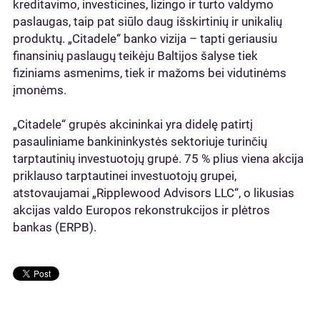
kreditavimo, investicines, lizingo ir turto valdymo
paslaugas, taip pat siūlo daug išskirtinių ir unikalių
produktų. „Citadele“ banko vizija – tapti geriausiu
finansinių paslaugų teikėju Baltijos šalyse tiek
fiziniams asmenims, tiek ir mažoms bei vidutinėms
įmonėms.
„Citadele“ grupės akcininkai yra didelę patirtį
pasauliniame bankininkystės sektoriuje turinčių
tarptautinių investuotojų grupė. 75 % plius viena akcija
priklauso tarptautinei investuotojų grupei,
atstovaujamai „Ripplewood Advisors LLC“, o likusias
akcijas valdo Europos rekonstrukcijos ir plėtros
bankas (ERPB).