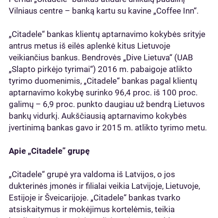
Vilniaus centre – banką kartu su kavine „Coffee Inn“.
„Citadele“ bankas klientų aptarnavimo kokybės srityje
antrus metus iš eilės aplenkė kitus Lietuvoje
veikiančius bankus. Bendrovės „Dive Lietuva“ (UAB
„Slapto pirkėjo tyrimai“) 2016 m. pabaigoje atlikto
tyrimo duomenimis, „Citadele“ bankas pagal klientų
aptarnavimo kokybę surinko 96,4 proc. iš 100 proc.
galimų – 6,9 proc. punkto daugiau už bendrą Lietuvos
bankų vidurkį. Aukščiausią aptarnavimo kokybės
įvertinimą bankas gavo ir 2015 m. atlikto tyrimo metu.
Apie „Citadele” grupę
„Citadele“ grupė yra valdoma iš Latvijos, o jos
dukterinės įmonės ir filialai veikia Latvijoje, Lietuvoje,
Estijoje ir Šveicarijoje. „Citadele“ bankas tvarko
atsiskaitymus ir mokėjimus kortelėmis, teikia