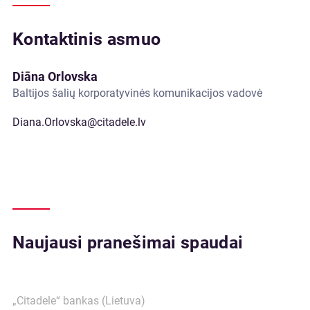
Kontaktinis asmuo
Diāna Orlovska
Baltijos šalių korporatyvinės komunikacijos vadovė
Diana.Orlovska@citadele.lv
Naujausi pranešimai spaudai
„Citadele“ bankas (Lietuva)