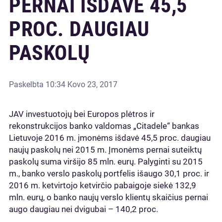
PERNAI IŠDAVĖ 45,5
PROC. DAUGIAU
PASKOLŲ
Paskelbta
10:34 Kovo 23, 2017
JAV investuotojų bei Europos plėtros ir
rekonstrukcijos banko valdomas „Citadele“ bankas
Lietuvoje 2016 m. įmonėms išdavė 45,5 proc. daugiau
naujų paskolų nei 2015 m. Įmonėms pernai suteiktų
paskolų suma viršijo 85 mln. eurų. Palyginti su 2015
m., banko verslo paskolų portfelis išaugo 30,1 proc. ir
2016 m. ketvirtojo ketvirčio pabaigoje siekė 132,9
mln. eurų, o banko naujų verslo klientų skaičius pernai
augo daugiau nei dvigubai – 140,2 proc.