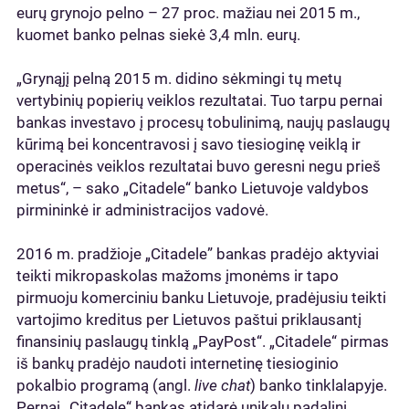
eurų grynojo pelno – 27 proc. mažiau nei 2015 m.,
kuomet banko pelnas siekė 3,4 mln. eurų.
„Grynąjį pelną 2015 m. didino sėkmingi tų metų
vertybinių popierių veiklos rezultatai. Tuo tarpu pernai
bankas investavo į procesų tobulinimą, naujų paslaugų
kūrimą bei koncentravosi į savo tiesioginę veiklą ir
operacinės veiklos rezultatai buvo geresni negu prieš
metus“, – sako „Citadele“ banko Lietuvoje valdybos
pirmininkė ir administracijos vadovė.
2016 m. pradžioje „Citadele” bankas pradėjo aktyviai
teikti mikropaskolas mažoms įmonėms ir tapo
pirmuoju komerciniu banku Lietuvoje, pradėjusiu teikti
vartojimo kreditus per Lietuvos paštui priklausantį
finansinių paslaugų tinklą „PayPost“. „Citadele“ pirmas
iš bankų pradėjo naudoti internetinę tiesioginio
pokalbio programą (angl.
live chat
) banko tinklalapyje.
Pernai „Citadele“ bankas atidarė unikalų padalinį