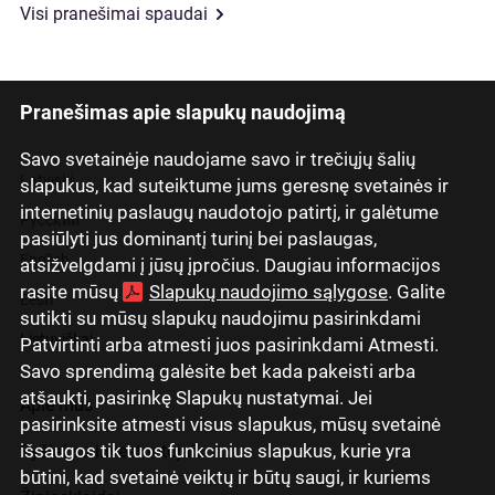
Visi pranešimai spaudai
Pranešimas apie slapukų naudojimą
Savo svetainėje naudojame savo ir trečiųjų šalių
Latviski
slapukus, kad suteiktume jums geresnę svetainės ir
internetinių paslaugų naudotojo patirtį, ir galėtume
Русский
pasiūlyti jus dominantį turinį bei paslaugas,
English
atsižvelgdami į jūsų įpročius. Daugiau informacijos
rasite mūsų
Slapukų naudojimo sąlygose
. Galite
Eesti
sutikti su mūsų slapukų naudojimu pasirinkdami
Lietuviškai
Patvirtinti arba atmesti juos pasirinkdami Atmesti.
Savo sprendimą galėsite bet kada pakeisti arba
atšaukti, pasirinkę Slapukų nustatymai. Jei
Apie mus
pasirinksite atmesti visus slapukus, mūsų svetainė
išsaugos tik tuos funkcinius slapukus, kurie yra
Ryšiai su investuotojais
būtini, kad svetainė veiktų ir būtų saugi, ir kuriems