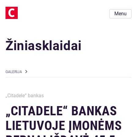
Menu
Žiniasklaidai
GALERIJA
„Citadele“ bankas
„CITADELE“ BANKAS
LIETUVOJE ĮMONĖMS