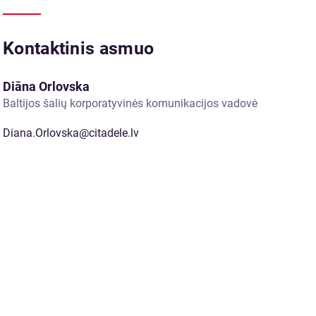
Kontaktinis asmuo
Diāna Orlovska
Baltijos šalių korporatyvinės komunikacijos vadovė
Diana.Orlovska@citadele.lv