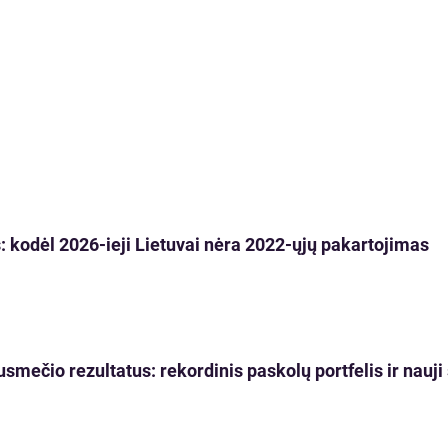
 kodėl 2026-ieji Lietuvai nėra 2022-ųjų pakartojimas
usmečio rezultatus: rekordinis paskolų portfelis ir nau