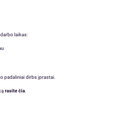
 darbo laikas:
au
 padaliniai dirbs įprastai.
iką
rasite čia
.