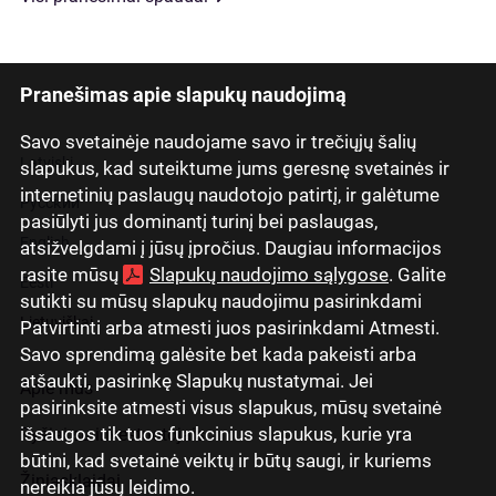
Pranešimas apie slapukų naudojimą
Savo svetainėje naudojame savo ir trečiųjų šalių
Latviski
slapukus, kad suteiktume jums geresnę svetainės ir
internetinių paslaugų naudotojo patirtį, ir galėtume
Русский
pasiūlyti jus dominantį turinį bei paslaugas,
English
atsižvelgdami į jūsų įpročius. Daugiau informacijos
rasite mūsų
Slapukų naudojimo sąlygose
. Galite
Eesti
sutikti su mūsų slapukų naudojimu pasirinkdami
Lietuviškai
Patvirtinti arba atmesti juos pasirinkdami Atmesti.
Savo sprendimą galėsite bet kada pakeisti arba
atšaukti, pasirinkę Slapukų nustatymai. Jei
Apie mus
pasirinksite atmesti visus slapukus, mūsų svetainė
išsaugos tik tuos funkcinius slapukus, kurie yra
Ryšiai su investuotojais
būtini, kad svetainė veiktų ir būtų saugi, ir kuriems
Žiniasklaidai
nereikia jūsų leidimo.