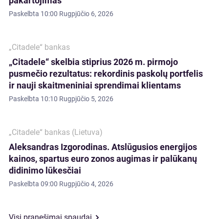
pakartojimas
Paskelbta
10:00 Rugpjūčio 6, 2026
„Citadele“ bankas
„Citadele“ skelbia stiprius 2026 m. pirmojo
pusmečio rezultatus: rekordinis paskolų portfelis
ir nauji skaitmeniniai sprendimai klientams
Paskelbta
10:10 Rugpjūčio 5, 2026
„Citadele“ bankas (Lietuva)
Aleksandras Izgorodinas. Atslūgusios energijos
kainos, spartus euro zonos augimas ir palūkanų
didinimo lūkesčiai
Paskelbta
09:00 Rugpjūčio 4, 2026
Visi pranešimai spaudai