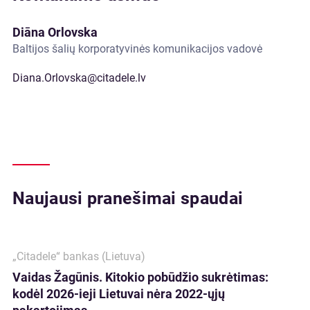
Diāna Orlovska
Baltijos šalių korporatyvinės komunikacijos vadovė
Diana.Orlovska@citadele.lv
Naujausi pranešimai spaudai
„Citadele“ bankas (Lietuva)
Vaidas Žagūnis. Kitokio pobūdžio sukrėtimas:
kodėl 2026-ieji Lietuvai nėra 2022-ųjų