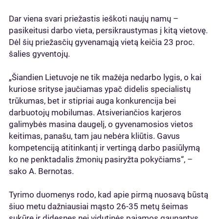
Dar viena svari priežastis ieškoti naujų namų –
pasikeitusi darbo vieta, persikraustymas į kitą vietovę.
Dėl šių priežasčių gyvenamąją vietą keičia 23 proc.
šalies gyventojų.
„Šiandien Lietuvoje ne tik mažėja nedarbo lygis, o kai
kuriose srityse jaučiamas ypač didelis specialistų
trūkumas, bet ir stipriai auga konkurencija bei
darbuotojų mobilumas. Atsiveriančios karjeros
galimybės masina daugelį, o gyvenamosios vietos
keitimas, panašu, tam jau nebėra kliūtis. Gavus
kompetenciją atitinkantį ir vertingą darbo pasiūlymą
ko ne penktadalis žmonių pasiryžta pokyčiams“, –
sako A. Bernotas.
Tyrimo duomenys rodo, kad apie pirmą nuosavą būstą
šiuo metu dažniausiai mąsto 26-35 metų šeimas
sukūrę ir didesnes nei vidutinės pajamos gaunantys