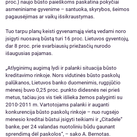
proc.) naujo būsto paieškoms paskatina pokyčiai
asmeniniame gyvenime – santuoka, skyrybos, šeimos
pagausėjimas ar vaikų išsikraustymas.
Tuo tarpu planų keisti gyvenamąją vietą vedami noro
įsigyti nuosavą būstą turi 16 proc. Lietuvos gyventojų,
dar 8 proc. prie svarbiausių priežasčių nurodo
išaugusias pajamas.
„Atlyginimų augimą lydi ir palanki situacija būsto
kreditavimo rinkoje. Nors vidutinės būsto paskolų
palūkanos, Lietuvos banko duomenimis, rugpjūčio
mėnesį buvo 0,25 proc. punkto didesnės nei prieš
metus, tačiau jos vis tiek išlieka žemos palyginti su
2010-2011 m. Vartotojams palanki ir auganti
konkurencija būsto paskolų rinkoje – nuo rugsėjo
mėnesio kreditai būstui įsigyti teikiami ir „Citadele“
banke, per 24 valandas nuotoliniu būdu gaunant
sprendimą dėl paskolos“, – sako A. Bernotas.