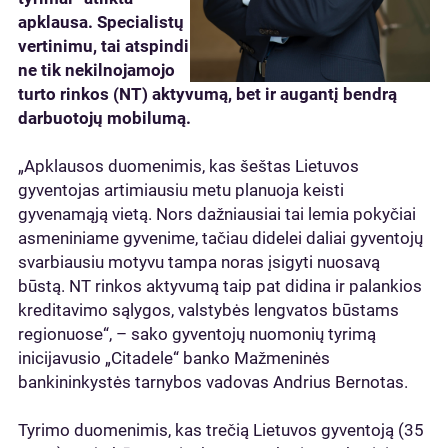
apklausa. Specialistų
vertinimu, tai atspindi
ne tik nekilnojamojo
turto rinkos (NT) aktyvumą, bet ir augantį bendrą
darbuotojų mobilumą.
„Apklausos duomenimis, kas šeštas Lietuvos
gyventojas artimiausiu metu planuoja keisti
gyvenamąją vietą. Nors dažniausiai tai lemia pokyčiai
asmeniniame gyvenime, tačiau didelei daliai gyventojų
svarbiausiu motyvu tampa noras įsigyti nuosavą
būstą. NT rinkos aktyvumą taip pat didina ir palankios
kreditavimo sąlygos, valstybės lengvatos būstams
regionuose“, – sako gyventojų nuomonių tyrimą
inicijavusio „Citadele“ banko Mažmeninės
bankininkystės tarnybos vadovas Andrius Bernotas.
Tyrimo duomenimis, kas trečią Lietuvos gyventoją (35