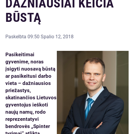
DAŽNIAUSIAI KEIČIA
BŪSTĄ
Paskelbta
09:50 Spalio 12, 2018
Pasikeitimai
gyvenime, noras
įsigyti nuosavą būstą
ar pasikeitusi darbo
vieta – dažniausios
priežastys,
skatinančios Lietuvos
gyventojus ieškoti
naujų namų, rodo
reprezentatyvi
bendrovės „Spinter
tyrimai“ atlikta