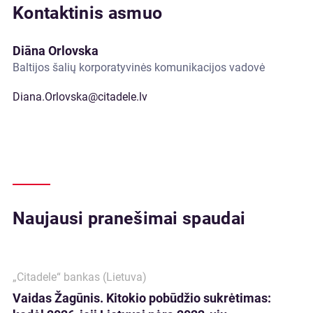
Kontaktinis asmuo
Diāna Orlovska
Baltijos šalių korporatyvinės komunikacijos vadovė
Diana.Orlovska@citadele.lv
Naujausi pranešimai spaudai
„Citadele“ bankas (Lietuva)
Vaidas Žagūnis. Kitokio pobūdžio sukrėtimas: