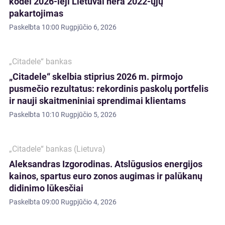
kodėl 2026-ieji Lietuvai nėra 2022-ųjų
pakartojimas
Paskelbta
10:00 Rugpjūčio 6, 2026
„Citadele“ bankas
„Citadele“ skelbia stiprius 2026 m. pirmojo
pusmečio rezultatus: rekordinis paskolų portfelis
ir nauji skaitmeniniai sprendimai klientams
Paskelbta
10:10 Rugpjūčio 5, 2026
„Citadele“ bankas (Lietuva)
Aleksandras Izgorodinas. Atslūgusios energijos
kainos, spartus euro zonos augimas ir palūkanų
didinimo lūkesčiai
Paskelbta
09:00 Rugpjūčio 4, 2026