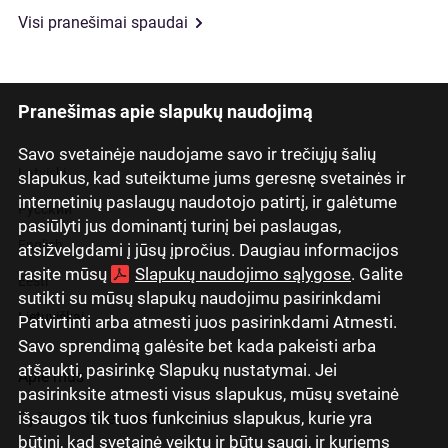
Visi pranešimai spaudai
Pranešimas apie slapukų naudojimą
Savo svetainėje naudojame savo ir trečiųjų šalių
Latviski
slapukus, kad suteiktume jums geresnę svetainės ir
internetinių paslaugų naudotojo patirtį, ir galėtume
Русский
pasiūlyti jus dominantį turinį bei paslaugas,
English
atsižvelgdami į jūsų įpročius. Daugiau informacijos
rasite mūsų
Slapukų naudojimo sąlygose
. Galite
Eesti
sutikti su mūsų slapukų naudojimu pasirinkdami
Lietuviškai
Patvirtinti arba atmesti juos pasirinkdami Atmesti.
Savo sprendimą galėsite bet kada pakeisti arba
atšaukti, pasirinkę Slapukų nustatymai. Jei
Apie mus
pasirinksite atmesti visus slapukus, mūsų svetainė
išsaugos tik tuos funkcinius slapukus, kurie yra
Ryšiai su investuotojais
būtini, kad svetainė veiktų ir būtų saugi, ir kuriems