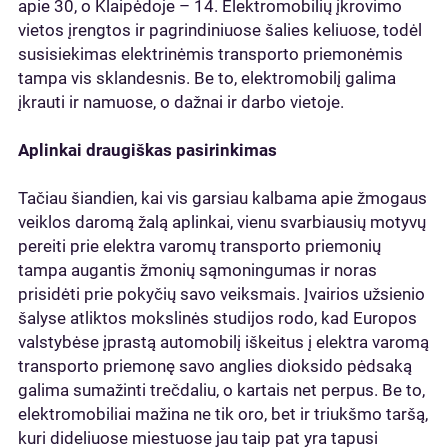
apie 30, o Klaipėdoje – 14. Elektromobilių įkrovimo
vietos įrengtos ir pagrindiniuose šalies keliuose, todėl
susisiekimas elektrinėmis transporto priemonėmis
tampa vis sklandesnis. Be to, elektromobilį galima
įkrauti ir namuose, o dažnai ir darbo vietoje.
Aplinkai draugiškas pasirinkimas
Tačiau šiandien, kai vis garsiau kalbama apie žmogaus
veiklos daromą žalą aplinkai, vienu svarbiausių motyvų
pereiti prie elektra varomų transporto priemonių
tampa augantis žmonių sąmoningumas ir noras
prisidėti prie pokyčių savo veiksmais. Įvairios užsienio
šalyse atliktos mokslinės studijos rodo, kad Europos
valstybėse įprastą automobilį iškeitus į elektra varomą
transporto priemonę savo anglies dioksido pėdsaką
galima sumažinti trečdaliu, o kartais net perpus. Be to,
elektromobiliai mažina ne tik oro, bet ir triukšmo taršą,
kuri dideliuose miestuose jau taip pat yra tapusi