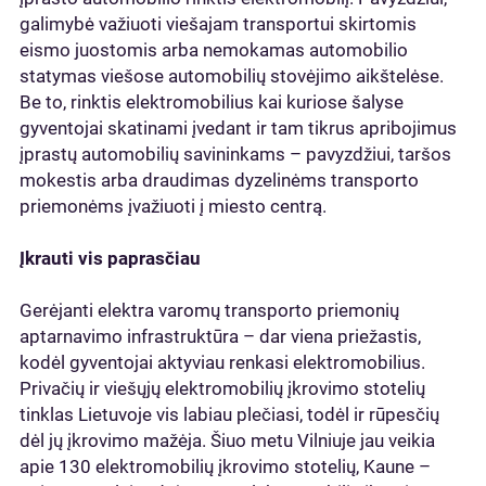
galimybė važiuoti viešajam transportui skirtomis
eismo juostomis arba nemokamas automobilio
statymas viešose automobilių stovėjimo aikštelėse.
Be to, rinktis elektromobilius kai kuriose šalyse
gyventojai skatinami įvedant ir tam tikrus apribojimus
įprastų automobilių savininkams – pavyzdžiui, taršos
mokestis arba draudimas dyzelinėms transporto
priemonėms įvažiuoti į miesto centrą.
Įkrauti vis paprasčiau
Gerėjanti elektra varomų transporto priemonių
aptarnavimo infrastruktūra – dar viena priežastis,
kodėl gyventojai aktyviau renkasi elektromobilius.
Privačių ir viešųjų elektromobilių įkrovimo stotelių
tinklas Lietuvoje vis labiau plečiasi, todėl ir rūpesčių
dėl jų įkrovimo mažėja. Šiuo metu Vilniuje jau veikia
apie 130 elektromobilių įkrovimo stotelių, Kaune –