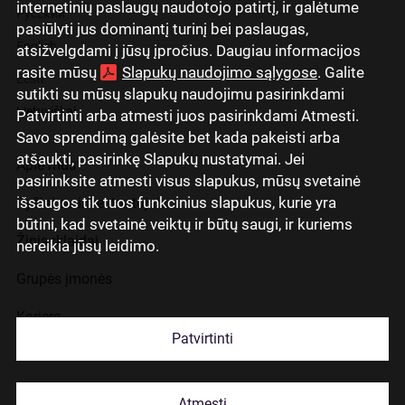
internetinių paslaugų naudotojo patirtį, ir galėtume
Русский
pasiūlyti jus dominantį turinį bei paslaugas,
English
atsižvelgdami į jūsų įpročius. Daugiau informacijos
rasite mūsų
Slapukų naudojimo sąlygose
. Galite
Eesti
sutikti su mūsų slapukų naudojimu pasirinkdami
Lietuviškai
Patvirtinti arba atmesti juos pasirinkdami Atmesti.
Savo sprendimą galėsite bet kada pakeisti arba
atšaukti, pasirinkę Slapukų nustatymai. Jei
Apie mus
pasirinksite atmesti visus slapukus, mūsų svetainė
išsaugos tik tuos funkcinius slapukus, kurie yra
Ryšiai su investuotojais
būtini, kad svetainė veiktų ir būtų saugi, ir kuriems
Žiniasklaidai
nereikia jūsų leidimo.
Grupės įmonės
Karjera
Patvirtinti
Kontaktai
Atmesti