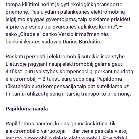
tampa kliūtimi norint įsigyti ekologišką transporto
priemonę. Pasiūlydami palankesnes elektromobilių
įsigijimo sąlygas gyventojams, taip siekiame prisidėti
ir prie tvaresnės bei švaresnės aplinkos kūrimo“, –
sako „Citadele“ banko Verslo ir mažmeninės
bankininkystės vadovas Darius Burdaitis.
Paskatų persėsti į elektromobilį suteikia ir valstybė.
Lietuvoje įsigyjant naują elektromobilį galima gauti
4 tūkst. eurų valstybės kompensaciją, perkant naudotą
elektromobilį – 2 tūkst. eurų subsidiją. Papildoma
tūkstančio eurų kompensacija taip pat suteikiama už
tinkamai utilizuotą seną ir taršią transporto priemonę.
Papildoma nauda
Papildomos naudos, kurias gauna išskirtinai tik
elektromobilio vairuotojai, – dar viena paskata vietoj
įprasto automobilio rinktis elektromobilį. Pavyzdžiui,