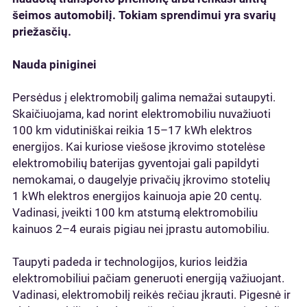
šeimos automobilį. Tokiam sprendimui yra svarių
priežasčių.
Nauda piniginei
Persėdus į elektromobilį galima nemažai sutaupyti.
Skaičiuojama, kad norint elektromobiliu nuvažiuoti
100 km vidutiniškai reikia 15–17 kWh elektros
energijos. Kai kuriose viešose įkrovimo stotelėse
elektromobilių baterijas gyventojai gali papildyti
nemokamai, o daugelyje privačių įkrovimo stotelių
1 kWh elektros energijos kainuoja apie 20 centų.
Vadinasi, įveikti 100 km atstumą elektromobiliu
kainuos 2–4 eurais pigiau nei įprastu automobiliu.
Taupyti padeda ir technologijos, kurios leidžia
elektromobiliui pačiam generuoti energiją važiuojant.
Vadinasi, elektromobilį reikės rečiau įkrauti. Pigesnė ir