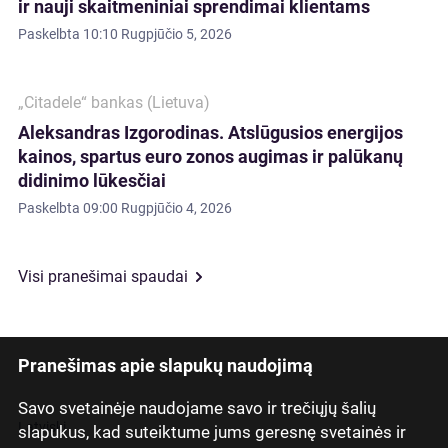
ir nauji skaitmeniniai sprendimai klientams
Paskelbta
10:10 Rugpjūčio 5, 2026
„Citadele“ bankas (Lietuva)
Aleksandras Izgorodinas. Atslūgusios energijos
kainos, spartus euro zonos augimas ir palūkanų
didinimo lūkesčiai
Paskelbta
09:00 Rugpjūčio 4, 2026
Visi pranešimai spaudai
Pranešimas apie slapukų naudojimą
Savo svetainėje naudojame savo ir trečiųjų šalių
Latviski
slapukus, kad suteiktume jums geresnę svetainės ir