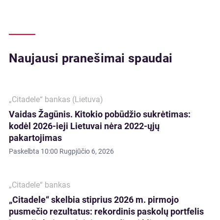
Naujausi pranešimai spaudai
„Citadele“ bankas (Lietuva)
Vaidas Žagūnis. Kitokio pobūdžio sukrėtimas:
kodėl 2026-ieji Lietuvai nėra 2022-ųjų
pakartojimas
Paskelbta
10:00 Rugpjūčio 6, 2026
„Citadele“ bankas
„Citadele“ skelbia stiprius 2026 m. pirmojo
pusmečio rezultatus: rekordinis paskolų portfelis