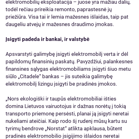
elektromobilių eksploatacija – juose yra mažiau dalių,
todėl rečiau prireikia remonto, paprastesnė jų
priežiūra. Visa tai ir lemia mažesnes išlaidas, taip pat
daugeliu atvejų ir mažesnes draudimo įmokas.
Įsigyti padeda ir bankai, ir valstybė
Apsvarstyti galimybę įsigyti elektromobilį verta ir dėl
papildomų finansinių paskatų. Pavyzdžiui, palankesnes
finansines sąlygas elektromobiliams įsigyti šiuo metu
siūlo „Citadele“ bankas – jis suteikia galimybę
elektromobilį lizingu įsigyti be pradinės įmokos.
„Nors ekologiški ir taupūs elektromobiliai išties
domina Lietuvos vairuotojus ir dažnas norėtų į tokią
transporto priemonę persėsti, planai ją įsigyti neretai
nukeliami ateičiai. Kaip rodo šį rudenį mūsų kartu su
tyrimų bendrove „Norstat“ atlikta apklausa, būtent
pradinės elektromobilio įsigijimo išlaidos neretai