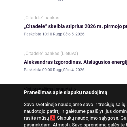
„Citadele“ bankas
„Citadele“ skelbia stiprius 2026 m. pirmojo p
Paskelbta
10:10 Rugpjūčio 5, 2026
„Citadele“ bankas (Lietuva)
Aleksandras Izgorodinas. Atslūgusios energij
Paskelbta
09:00 Rugpjūčio 4, 2026
Visi pranešimai spaudai
Pranešimas apie slapukų naudojimą
Savo svetainėje naudojame savo ir trečiųjų šalių
naudotojo patirtį, ir galėtume pasiūlyti jus domin
rasite mūsų
Slapukų naudojimo sąlygose
. Ga
pasirinkdami Atmesti. Savo sprendimą galėsite be