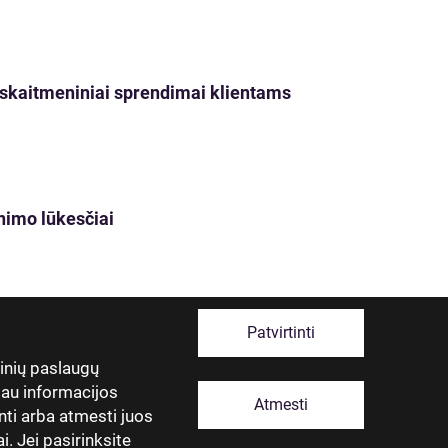
ji skaitmeniniai sprendimai klientams
nimo lūkesčiai
Patvirtinti
tinių paslaugų
giau informacijos
Atmesti
nti arba atmesti juos
. Jei pasirinksite