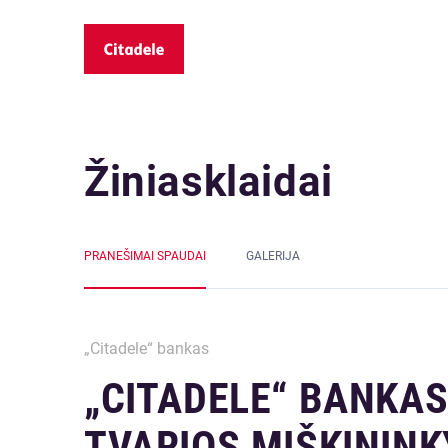
Žiniasklaidai
PRANEŠIMAI SPAUDAI
GALERIJA
„Citadele“ bankas
„CITADELE“ BANKA
TVARIOS MIŠKININK