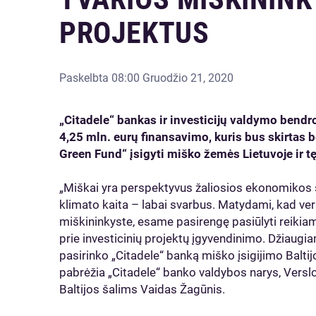
PROJEKTUS
Paskelbta
08:00 Gruodžio 21, 2020
„Citadele“ bankas ir investicijų valdymo bend
4,25 mln. eurų finansavimo, kuris bus skirtas
Green Fund“ įsigyti miško žemės Lietuvoje ir tęs
„Miškai yra perspektyvus žaliosios ekonomikos 
klimato kaita – labai svarbus. Matydami, kad ve
miškininkyste, esame pasirengę pasiūlyti reikia
prie investicinių projektų įgyvendinimo. Džiaug
pasirinko „Citadele“ banką miško įsigijimo Balti
pabrėžia „Citadele“ banko valdybos narys, Vers
Baltijos šalims Vaidas Žagūnis.