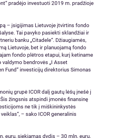
ent“ pradėjo investuoti 2019 m. pradžioje
 – įsigijimas Lietuvoje įtvirtins fondo
šalyse. Tai pavyko pasiekti sklandžiai ir
rtneriu banku „Citadele“. Džiaugiamės,
mą Lietuvoje, bet ir planuojamą fondo
rajam fondo plėtros etapui, kurį ketiname
to valdymo bendrovės „I Asset
n Fund“ investicijų direktorius Simonas
monių grupė ICOR dalį gautų lėšų įnešė į
 „Šis žingsnis atspindi įmonės finansinę
vesticijoms ne tik į miškininkystės
r veiklas“, – sako ICOR generalinis
n. eurų, siekiamas dydis – 30 mln. eurų.