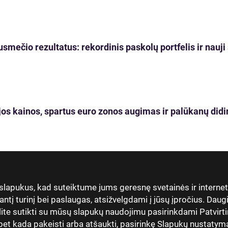
usmečio rezultatus: rekordinis paskolų portfelis ir nau
os kainos, spartus euro zonos augimas ir palūkanų didi
 slapukus, kad suteiktume jums geresnę svetainės ir interne
antį turinį bei paslaugas, atsižvelgdami į jūsų įpročius. Dau
lite sutikti su mūsų slapukų naudojimu pasirinkdami Patvirti
t kada pakeisti arba atšaukti, pasirinkę Slapukų nustatymai