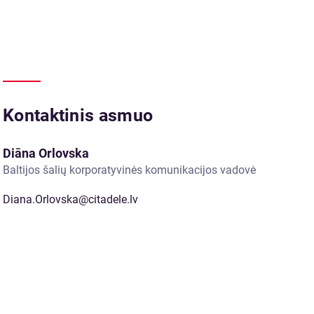
Kontaktinis asmuo
Diāna Orlovska
Baltijos šalių korporatyvinės komunikacijos vadovė
Diana.Orlovska@citadele.lv