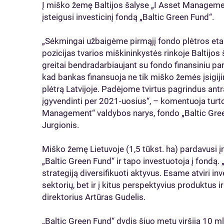
Į miško žemę Baltijos šalyse „I Asset Managem
įsteigusi investicinį fondą „Baltic Green Fund“.
„Sėkmingai užbaigėme pirmąjį fondo plėtros etapą
pozicijas tvarios miškininkystės rinkoje Baltijos 
greitai bendradarbiaujant su fondo finansiniu pa
kad bankas finansuoja ne tik miško žemės įsigiji
plėtrą Latvijoje. Padėjome tvirtus pagrindus ant
įgyvendinti per 2021-uosius“, – komentuoja tur
Management“ valdybos narys, fondo „Baltic Gree
Jurgionis.
Miško žemę Lietuvoje (1,5 tūkst. ha) pardavusi į
„Baltic Green Fund“ ir tapo investuotoja į fondą.
strategiją diversifikuoti aktyvus. Esame atviri in
sektorių, bet ir į kitus perspektyvius produktus i
direktorius Artūras Gudelis.
„Baltic Green Fund“ dydis šiuo metu viršija 10 ml