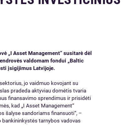
rovė „I Asset Management“ susitarė dėl
 bendrovės valdomam fondui „Baltic
ti įsigijimus Latvijoje.
sektorius, jo vaidmuo kovojant su
rslas pradeda aktyviau domėtis tvaria
mus finansavimo sprendimus ir prisidėti
iamės, kad „I Asset Management“
jos šalyse sandoriams finansuoti“, –
lo bankininkystės tarnybos vadovas