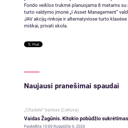
Fondo veiklos trukmė planuojama 8 metams su ga
turto valdymo įmonė „I Asset Management“ valdo 
JAV akcijų rinkoje ir alternatyviose turto klasėse
miškai, privati skola.
Naujausi pranešimai spaudai
„Citadele“ bankas (Lietuva)
Vaidas Žagūnis. Kitokio pobūdžio sukrėtimas:
Paskelbta
10:00 Rugpjūčio 6, 2026