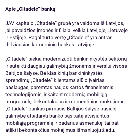
Apie „Citadele“ banką
JAV kapitalo „Citadele“ grupė yra valdoma iš Latvijos,
jai pavaldžios įmonės ir filialai veikia Latvijoje, Lietuvoje
ir Estijoje. Pagal turto vertę „Citadele“ yra antras
didžiausias komercinis bankas Latvijoje.
„Citadele“ siekia modernizuoti bankininkystės sektorių
ir suteikti daugiau galimybių žmonėms ir verslui visose
Baltijos šalyse. Be klasikinių bankininkystės
sprendimų „Citadele“ klientams siūlo įvairias
paslaugas, paremtas naujos kartos finansinėmis
technologijomis, įskaitant modernią mobiliąją
programėlę, bekontakčius ir momentinius mokėjimus.
„Citadele“ bankas pirmasis Baltijos šalyse pasiūlė
galimybę atsidaryti banko sąskaitą atsisiuntus
mobiliąją programėlę ir padarius asmenukę, tai pat
atlikti bekontakčius mokėjimus išmaniuoju žiedu.