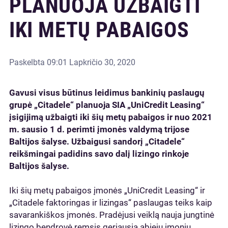
PLANUOJA UŽBAIGTI
IKI METŲ PABAIGOS
Paskelbta
09:01 Lapkričio 30, 2020
Gavusi visus būtinus leidimus bankinių paslaugų
grupė „Citadele“ planuoja SIA „UniCredit Leasing“
įsigijimą užbaigti iki šių metų pabaigos ir nuo 2021
m. sausio 1 d. perimti įmonės valdymą trijose
Baltijos šalyse. Užbaigusi sandorį „Citadele“
reikšmingai padidins savo dalį lizingo rinkoje
Baltijos šalyse.
Iki šių metų pabaigos įmonės „UniCredit Leasing“ ir
„Citadele faktoringas ir lizingas“ paslaugas teiks kaip
savarankiškos įmonės. Pradėjusi veiklą nauja jungtinė
lizingo bendrovė remsis geriausia abiejų įmonių