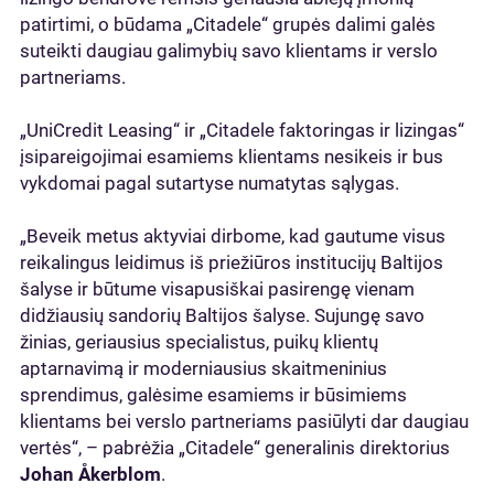
patirtimi, o būdama „Citadele“ grupės dalimi galės
suteikti daugiau galimybių savo klientams ir verslo
partneriams.
„UniCredit Leasing“ ir „Citadele faktoringas ir lizingas“
įsipareigojimai esamiems klientams nesikeis ir bus
vykdomai pagal sutartyse numatytas sąlygas.
„Beveik metus aktyviai dirbome, kad gautume visus
reikalingus leidimus iš priežiūros institucijų Baltijos
šalyse ir būtume visapusiškai pasirengę vienam
didžiausių sandorių Baltijos šalyse. Sujungę savo
žinias, geriausius specialistus, puikų klientų
aptarnavimą ir moderniausius skaitmeninius
sprendimus, galėsime esamiems ir būsimiems
klientams bei verslo partneriams pasiūlyti dar daugiau
vertės“, – pabrėžia „Citadele“ generalinis direktorius
Johan Åkerblom
.