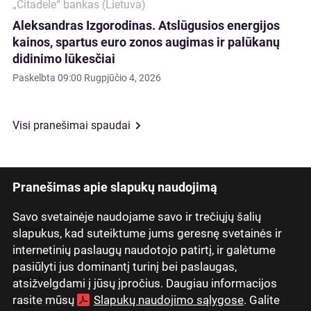
„Citadele“ bankas (Lietuva)
Aleksandras Izgorodinas. Atslūgusios energijos
kainos, spartus euro zonos augimas ir palūkanų
didinimo lūkesčiai
Paskelbta
09:00 Rugpjūčio 4, 2026
Visi pranešimai spaudai
Pranešimas apie slapukų naudojimą
Savo svetainėje naudojame savo ir trečiųjų šalių
Latviski
slapukus, kad suteiktume jums geresnę svetainės ir
internetinių paslaugų naudotojo patirtį, ir galėtume
Русский
pasiūlyti jus dominantį turinį bei paslaugas,
English
atsižvelgdami į jūsų įpročius. Daugiau informacijos
rasite mūsų
Slapukų naudojimo sąlygose
. Galite
Eesti