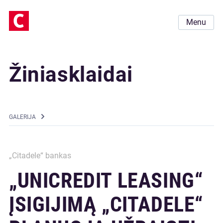
Menu
Žiniasklaidai
GALERIJA
„Citadele“ bankas
„UNICREDIT LEASING“
ĮSIGIJIMĄ „CITADELE“