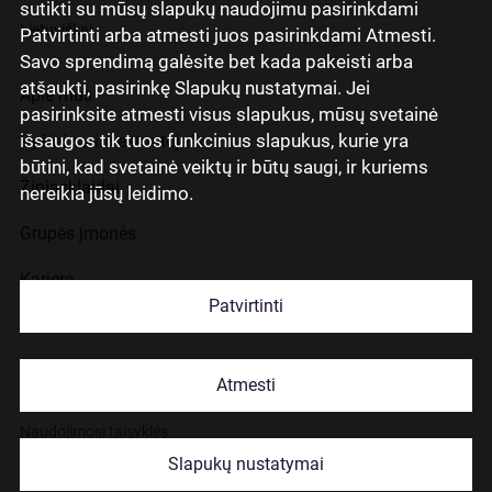
sutikti su mūsų slapukų naudojimu pasirinkdami
Lietuviškai
Patvirtinti arba atmesti juos pasirinkdami Atmesti.
Savo sprendimą galėsite bet kada pakeisti arba
atšaukti, pasirinkę Slapukų nustatymai. Jei
Apie mus
pasirinksite atmesti visus slapukus, mūsų svetainė
išsaugos tik tuos funkcinius slapukus, kurie yra
Ryšiai su investuotojais
būtini, kad svetainė veiktų ir būtų saugi, ir kuriems
Žiniasklaidai
nereikia jūsų leidimo.
Grupės įmonės
Karjera
Patvirtinti
Kontaktai
Atmesti
Slapukų naudojimas
Naudojimosi taisyklės
Slapukų nustatymai
© 2026 Citadele Group