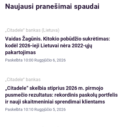
Naujausi pranešimai spaudai
„Citadele“ bankas (Lietuva)
Vaidas Žagūnis. Kitokio pobūdžio sukrėtimas:
kodėl 2026-ieji Lietuvai nėra 2022-ųjų
pakartojimas
Paskelbta
10:00 Rugpjūčio 6, 2026
„Citadele“ bankas
„Citadele“ skelbia stiprius 2026 m. pirmojo
pusmečio rezultatus: rekordinis paskolų portfelis
ir nauji skaitmeniniai sprendimai klientams
Paskelbta
10:10 Rugpjūčio 5, 2026