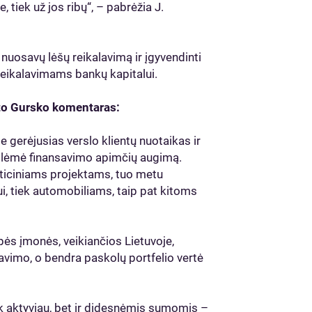
, tiek už jos ribų“, – pabrėžia J.
ų nuosavų lėšų reikalavimą ir įgyvendinti
reikalavimams bankų kapitalui.
oto Gursko komentaras:
e gerėjusias verslo klientų nuotaikas ir
as lėmė finansavimo apimčių augimą.
sticiniams projektams, tuo metu
i, tiek automobiliams, taip pat kitoms
upės įmonės, veikiančios Lietuvoje,
avimo, o bendra paskolų portfelio vertė
ik aktyviau, bet ir didesnėmis sumomis –