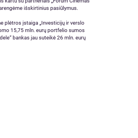
 kartu su partneriais „Forum Cinemas“
parengėme išskirtinius pasiūlymus.
 plėtros įstaiga „Investicijų ir verslo
domo 15,75 mln. eurų portfelio sumos
ele“ bankas jau suteikė 26 mln. eurų