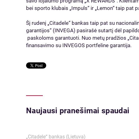
savo lojalumo programą „X REWARDS“. Klientams
bei sporto klubais „Impuls“ ir „Lemon“ taip pat 
Šį rudenį „Citadele“ bankas taip pat su nacionaline
garantijos“ (INVEGA) pasirašė sutartį dėl papil
paskoloms garantuoti. Nuo metų pradžios „Citad
finansavimo su INVEGOS portfeline garantija.
Naujausi pranešimai spaudai
„Citadele“ bankas (Lietuva)