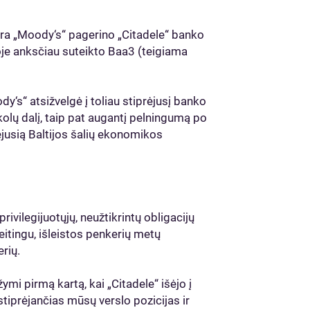
ūra „Moody‘s“ pagerino „Citadele“ banko
toje anksčiau suteikto Baa3 (teigiama
y‘s“ atsižvelgė į toliau stiprėjusį banko
lų dalį, taip pat augantį pelningumą po
ėjusią Baltijos šalių ekonomikos
ivilegijuotųjų, neužtikrintų obligacijų
eitingu, išleistos penkerių metų
erių.
ymi pirmą kartą, kai „Citadele“ išėjo į
 stiprėjančias mūsų verslo pozicijas ir