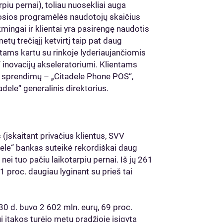
piu pernai), toliau nuosekliai auga
liosios programėlės naudotojų skaičius
ingai ir klientai yra pasirengę naudotis
ų trečiąjį ketvirtį taip pat daug
ams kartu su rinkoje lyderiaujančiomis
 inovacijų akseleratoriumi. Klientams
 sprendimų – „Citadele Phone POS“,
tadele“ generalinis direktorius.
įskaitant privačius klientus, SVV
adele“ bankas suteikė rekordiškai daug
nei tuo pačiu laikotarpiu pernai. Iš jų 261
11 proc. daugiau lyginant su prieš tai
30 d. buvo 2 602 mln. eurų, 69 proc.
 įtakos turėjo metų pradžioje įsigyta