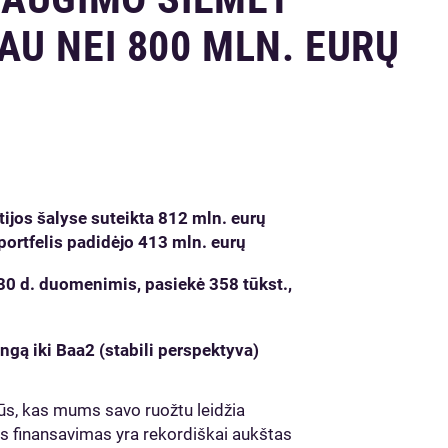
U NEI 800 MLN. EURŲ
ijos šalyse suteikta 812 mln. eurų
 portfelis padidėjo 413 mln. eurų
 30 d. duomenimis, pasiekė 358 tūkst.,
ngą iki Baa2 (stabili perspektyva)
prūs, kas mums savo ruožtu leidžia
as finansavimas yra rekordiškai aukštas