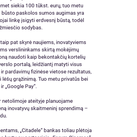
met siekia 100 tūkst. eurų, tuo metu
nės būsto paskolos sumos augimas yra
ai linkę įsigyti erdvesnį būstą, todėl
užmiesčio sodybas.
 taip pat skyrė naujiems, inovatyviems
ms verslininkams skirtą mokėjimų
oną naudoti kaip bekontakčių kortelių
slo portalą, leidžiantį matyti visus
ir pardavimų fizinėse vietose rezultatus,
i lėšų grąžinimą. Tuo metu privatūs bei
i ir „Google Pay“.
ir netolimoje ateityje planuojame
ieną inovatyvų skaitmeninį sprendimą –
ūdu.
entams, „Citadele“ bankas toliau plėtoja