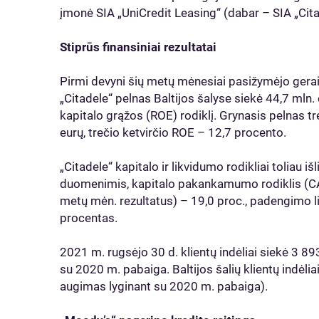
įmonė SIA „UniCredit Leasing“ (dabar – SIA „Cita
Stiprūs finansiniai rezultatai
Pirmi devyni šių metų mėnesiai pasižymėjo gerais
„Citadele“ pelnas Baltijos šalyse siekė 44,7 mln
kapitalo grąžos (ROE) rodiklį. Grynasis pelnas tre
eurų, trečio ketvirčio ROE – 12,7 procento.
„Citadele“ kapitalo ir likvidumo rodikliai toliau i
duomenimis, kapitalo pakankamumo rodiklis (CAR
metų mėn. rezultatus) – 19,0 proc., padengimo li
procentas.
2021 m. rugsėjo 30 d. klientų indėliai siekė 3 893
su 2020 m. pabaiga. Baltijos šalių klientų indėli
augimas lyginant su 2020 m. pabaiga).