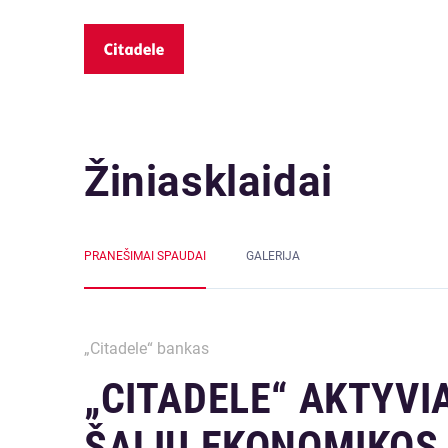
Žiniasklaidai
PRANEŠIMAI SPAUDAI
GALERIJA
„Citadele“ bankas
„CITADELE“ AKTYVIA
ŠALIŲ EKONOMIKOS