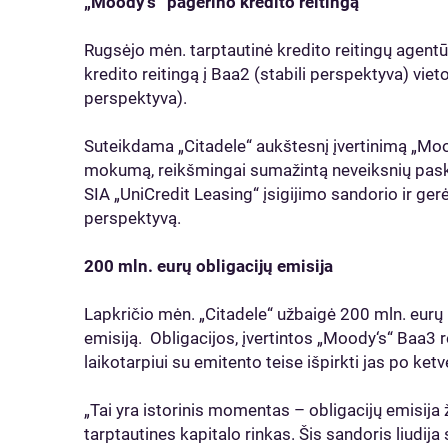
„Moody’s“ pagerino kredito reitingą
Rugsėjo mėn. tarptautinė kredito reitingų agent
kredito reitingą į Baa2 (stabili perspektyva) vie
perspektyva).
Suteikdama „Citadele“ aukštesnį įvertinimą „Mood
mokumą, reikšmingai sumažintą neveiksnių pasko
SIA „UniCredit Leasing“ įsigijimo sandorio ir ger
perspektyvą.
200 mln. eurų obligacijų emisija
Lapkričio mėn. „Citadele“ užbaigė 200 mln. eurų pr
emisiją. Obligacijos, įvertintos „Moody‘s“ Baa3 r
laikotarpiui su emitento teise išpirkti jas po ketv
„Tai yra istorinis momentas – obligacijų emisija ž
tarptautines kapitalo rinkas. Šis sandoris liudija