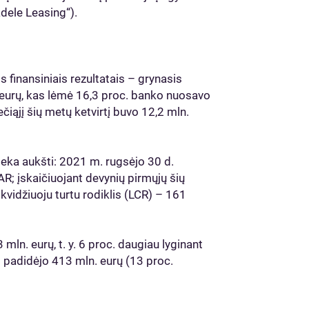
dele Leasing“).
 finansiniais rezultatais – grynasis
. eurų, kas lėmė 16,3 proc. banko nuosavo
čiąjį šių metų ketvirtį buvo 12,2 mln.
šlieka aukšti: 2021 m. rugsėjo 30 d.
; įskaičiuojant devynių pirmųjų šių
kvidžiuoju turtu rodiklis (LCR) – 161
 mln. eurų, t. y. 6 proc. daugiau lyginant
ai padidėjo 413 mln. eurų (13 proc.