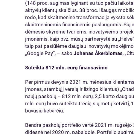
(148 proc. augimas lyginant su tuo pačiu laikotar
aktyvių klientų skaičius. 38 proc. išaugęs mobi
rodo, kad skaitmeninė transformacija vyksta sėkm
skaitmeninėmis finansinėmis paslaugomis. Šių met
dėmesio skyrėme tvariems, inovatyviems projekt
įmonėmis, kaip pvz. mūsų partnerystė su „Helve“
taip pat pasiūlėme daugiau inovatyvių mokėjimo
„Google Pay“, – sako
Johanas Åkerblomas
, „Ci
Suteikta 812 mln. eurų finansavimo
Per pirmus devynis 2021 m. mėnesius klientams (
įmones, stambųjį verslą ir lizingo klientus) „Cit
naujų paskolų – 812 mln. eurų, 2,5 karto daugiau 
mln. eurų buvo suteikta trečią šių metų ketvirtį, 
buvusiu ketvirčiu.
Bendra paskolų portfelio vertė 2021 m. rugsėjo 
didesnė nei 2020 m. pabaigoje. Portfelio augimui