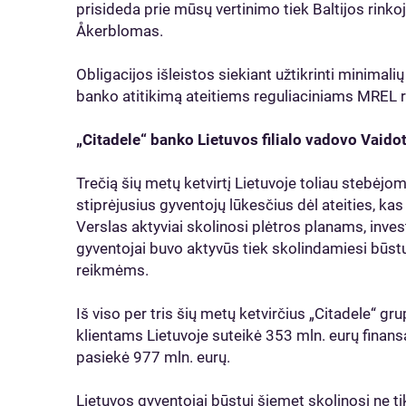
prisideda prie mūsų vertinimo tiek Baltijos rinkoje
Åkerblomas.
Obligacijos išleistos siekiant užtikrinti minimali
banko atitikimą ateitiems reguliaciniams MREL 
„Citadele“ banko Lietuvos filialo vadovo Vaid
Trečią šių metų ketvirtį Lietuvoje toliau stebėjom
stiprėjusius gyventojų lūkesčius dėl ateities, k
Verslas aktyviai skolinosi plėtros planams, inve
gyventojai buvo aktyvūs tiek skolindamiesi būstu
reikmėms.
Iš viso per tris šių metų ketvirčius „Citadele“ gr
klientams Lietuvoje suteikė 353 mln. eurų finans
pasiekė 977 mln. eurų.
Lietuvos gyventojai būstui šiemet skolinosi ne t