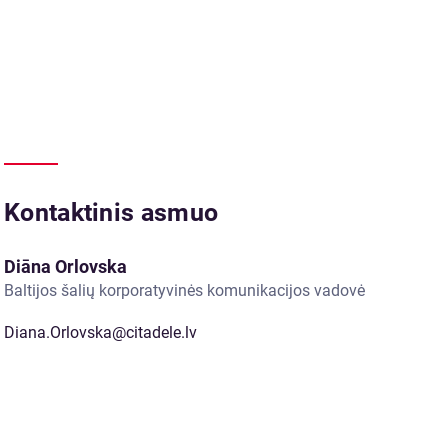
Kontaktinis asmuo
Diāna Orlovska
Baltijos šalių korporatyvinės komunikacijos vadovė
Diana.Orlovska@citadele.lv