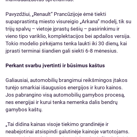
Pavyzdžiui, „Renault“ Prancūzijoje ėmė tiekti
supaprastintą miesto visureigio „Arkana“ modelį, tik su
trijų spalvų – vietoje įprastų šešių – pasirinkimu ir
vieno tipo variklio, komplektacijos bei apdailos versija.
Tokio modelio pirkėjams tenka laukti iki 30 dienų, kai
įprasti terminai šiandien gali siekti 6-8 mėnesius.
Perkant svarbu įvertinti ir būsimus kaštus
Galiausiai, automobilių brangimui reikšmingos įtakos
turėjo smarkiai išaugusios energijos ir kuro kainos.
Jos pabrangino visą automobilių gamybos procesą,
nes energijai ir kurui tenka nemenka dalis bendrų
gamybos kaštų.
„Tai didina kainas visoje tiekimo grandinėje ir
neabejotinai atsispindi galutinėje kainoje vartotojams.