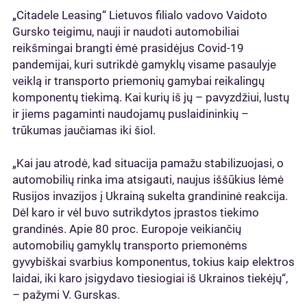
„Citadele Leasing“ Lietuvos filialo vadovo Vaidoto
Gursko teigimu, nauji ir naudoti automobiliai
reikšmingai brangti ėmė prasidėjus Covid-19
pandemijai, kuri sutrikdė gamyklų visame pasaulyje
veiklą ir transporto priemonių gamybai reikalingų
komponentų tiekimą. Kai kurių iš jų – pavyzdžiui, lustų
ir jiems pagaminti naudojamų puslaidininkių –
trūkumas jaučiamas iki šiol.
„Kai jau atrodė, kad situacija pamažu stabilizuojasi, o
automobilių rinka ima atsigauti, naujus iššūkius lėmė
Rusijos invazijos į Ukrainą sukelta grandininė reakcija.
Dėl karo ir vėl buvo sutrikdytos įprastos tiekimo
grandinės. Apie 80 proc. Europoje veikiančių
automobilių gamyklų transporto priemonėms
gyvybiškai svarbius komponentus, tokius kaip elektros
laidai, iki karo įsigydavo tiesiogiai iš Ukrainos tiekėjų“,
– pažymi V. Gurskas.