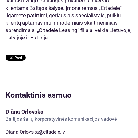
įvairias lizingo paslaugas privatiems ir verslo
klientams Baltijos šalyse. Įmonė remsis „Citadele“
ilgamete patirtimi, geriausiais specialistais, puikiu
klientų aptarnavimu ir moderniais skaitmeniniais
sprendimais. „Citadele Leasing“ filialai veikia Lietuvoje,
Latvijoje ir Estijoje.
Kontaktinis asmuo
Diāna Orlovska
Baltijos šalių korporatyvinės komunikacijos vadovė
Diana.Orlovska@citadele.lv