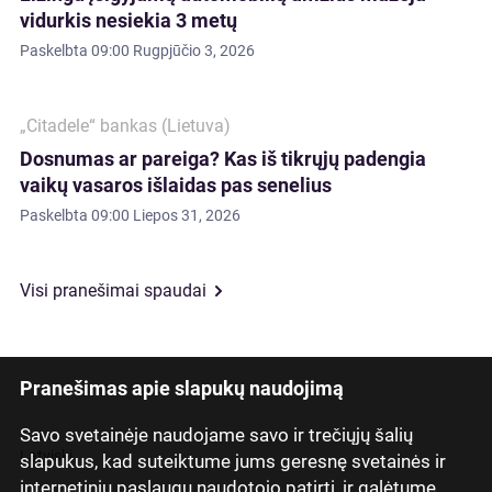
vidurkis nesiekia 3 metų
Paskelbta
09:00 Rugpjūčio 3, 2026
„Citadele“ bankas (Lietuva)
Dosnumas ar pareiga? Kas iš tikrųjų padengia
vaikų vasaros išlaidas pas senelius
Paskelbta
09:00 Liepos 31, 2026
Visi pranešimai spaudai
Pranešimas apie slapukų naudojimą
Savo svetainėje naudojame savo ir trečiųjų šalių
Latviski
slapukus, kad suteiktume jums geresnę svetainės ir
internetinių paslaugų naudotojo patirtį, ir galėtume