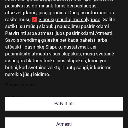
Русский
pasiūlyti jus dominantį turinį bei paslaugas,
English
atsižvelgdami į jūsų įpročius. Daugiau informacijos
rasite mūsų
Slapukų naudojimo sąlygose
. Galite
Eesti
sutikti su mūsų slapukų naudojimu pasirinkdami
Lietuviškai
Patvirtinti arba atmesti juos pasirinkdami Atmesti.
Savo sprendimą galėsite bet kada pakeisti arba
atšaukti, pasirinkę Slapukų nustatymai. Jei
Apie mus
pasirinksite atmesti visus slapukus, mūsų svetainė
išsaugos tik tuos funkcinius slapukus, kurie yra
Ryšiai su investuotojais
būtini, kad svetainė veiktų ir būtų saugi, ir kuriems
Žiniasklaidai
nereikia jūsų leidimo.
Grupės įmonės
Karjera
Patvirtinti
Kontaktai
Atmesti
Slapukų naudojimas