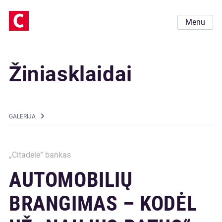
Menu
Žiniasklaidai
GALERIJA
„Citadele“ bankas
AUTOMOBILIŲ
BRANGIMAS – KODĖL