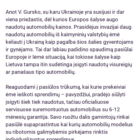
Anot V. Gursko, su karu Ukrainoje yra susijusi ir dar
viena priežastis, dėl kurios Europos šalyse augo
naudotų automobilių kainos. Prasidėjus invazijai daug
naudotų automobilių iš kaimyninių valstybių ėmė
keliauti į Ukrainą kaip pagalba šios šalies gyventojams
ir gynėjams. Tai dar labiau padidino spaudimą pasiūlai
Europoje ir lėmė situaciją, kai tokiose šalyse kaip
Lietuva tampa itin sudėtinga įsigyti naudotų visureigių
ar panašaus tipo automobilių.
Reaguodami į pasiūlos trūkumą, kai kurie prekeiviai
ėmė ieškoti sprendimų – pavyzdžiui, pradėjo siūlyti
įsigyti šiek tiek naudotus, tačiau oficialiuose
servisuose suremontuotus automobilius su 6-12
mėnesių garantija. Savo ruožtu dalis gamintojų rinkai
pasiūlė supaprastintus kai kurių automobilių modelius
su ribotomis galimybėmis pirkėjams rinktis
individualizuotus sprendimus.