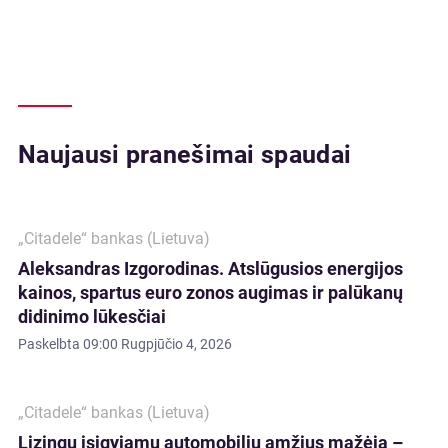
Naujausi pranešimai spaudai
„Citadele“ bankas (Lietuva)
Aleksandras Izgorodinas. Atslūgusios energijos
kainos, spartus euro zonos augimas ir palūkanų
didinimo lūkesčiai
Paskelbta
09:00 Rugpjūčio 4, 2026
„Citadele“ bankas (Lietuva)
Lizingu įsigyjamų automobilių amžius mažėja –