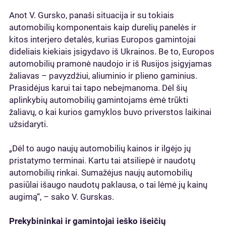
Anot V. Gursko, panaši situacija ir su tokiais
automobilių komponentais kaip durelių panelės ir
kitos interjero detalės, kurias Europos gamintojai
dideliais kiekiais įsigydavo iš Ukrainos. Be to, Europos
automobilių pramonė naudojo ir iš Rusijos įsigyjamas
žaliavas – pavyzdžiui, aliuminio ir plieno gaminius.
Prasidėjus karui tai tapo nebeįmanoma. Dėl šių
aplinkybių automobilių gamintojams ėmė trūkti
žaliavų, o kai kurios gamyklos buvo priverstos laikinai
užsidaryti.
„Dėl to augo naujų automobilių kainos ir ilgėjo jų
pristatymo terminai. Kartu tai atsiliepė ir naudotų
automobilių rinkai. Sumažėjus naujų automobilių
pasiūlai išaugo naudotų paklausa, o tai lėmė jų kainų
augimą“, – sako V. Gurskas.
Prekybininkai ir gamintojai ieško išeičių