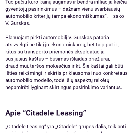
Tuo pačiu kuro kainų augimas ir bendra infliacija keičia
gyventojų pasirinkimus – dažnam vienu svarbiausių
automobilio kriterijų tampa ekonomiškumas“, – sako
V. Gurskas.
Planuojant pirkti automobilį V. Gurskas pataria
atsižvelgti ne tik į jo ekonomiškumą, bet taip pat ir į
kitus su transporto priemonės eksploatacija
susijusius kaštus – būsimas išlaidas priežiūrai,
draudimui, taršos mokesčius ir kt. Šie kaštai gali būti
išties reikšmingi ir skirtis priklausomai nuo konkretaus
automobilio modelio, todėl šių aspektų reikėtų
nepamiršti lyginant skirtingus pasirinkimo variantus.
Apie “Citadele Leasing”
„Citadele Leasing“ yra „Citadele“ grupės dalis, teikianti