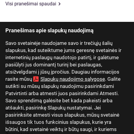
Visi pranešimai spaudai
Pranešimas apie slapukų naudojimą
Savo svetainėje naudojame savo ir trečiųjų šalių
Latviski
slapukus, kad suteiktume jums geresnę svetainės ir
internetinių paslaugų naudotojo patirtį, ir galėtume
Русский
pasiūlyti jus dominantį turinį bei paslaugas,
English
atsižvelgdami į jūsų įpročius. Daugiau informacijos
rasite mūsų
Slapukų naudojimo sąlygose
. Galite
Eesti
sutikti su mūsų slapukų naudojimu pasirinkdami
Lietuviškai
Patvirtinti arba atmesti juos pasirinkdami Atmesti.
Savo sprendimą galėsite bet kada pakeisti arba
atšaukti, pasirinkę Slapukų nustatymai. Jei
Apie mus
pasirinksite atmesti visus slapukus, mūsų svetainė
išsaugos tik tuos funkcinius slapukus, kurie yra
Ryšiai su investuotojais
būtini, kad svetainė veiktų ir būtų saugi, ir kuriems