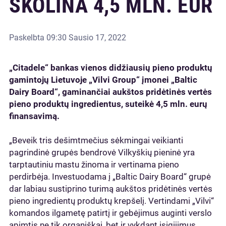
SKOLINA 4,5 MLN. EUR
Paskelbta
09:30 Sausio 17, 2022
„Citadele“ bankas vienos didžiausių pieno produktų
gamintojų Lietuvoje „Vilvi Group“ įmonei „Baltic
Dairy Board“, gaminančiai aukštos pridėtinės vertės
pieno produktų ingredientus, suteikė 4,5 mln. eurų
finansavimą.
„Beveik tris dešimtmečius sėkmingai veikianti
pagrindinė grupės bendrovė Vilkyškių pieninė yra
tarptautiniu mastu žinoma ir vertinama pieno
perdirbėja. Investuodama į „Baltic Dairy Board“ grupė
dar labiau sustiprino turimą aukštos pridėtinės vertės
pieno ingredientų produktų krepšelį. Vertindami „Vilvi“
komandos ilgametę patirtį ir gebėjimus auginti verslo
apimtis ne tik organiškai, bet ir vykdant įsigijimus,