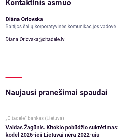
Kontaktinis asmuo
Diāna Orlovska
Baltijos šalių korporatyvinės komunikacijos vadovė
Diana.Orlovska@citadele.lv
Naujausi pranešimai spaudai
„Citadele“ bankas (Lietuva)
Vaidas Žagūnis. Kitokio pobūdžio sukrėtimas:
kodėl 2026-ieji Lietuvai nėra 2022-ųjų