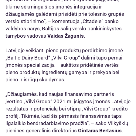
tikime sėkminga šios įmonės integracija ir
džiaugiamės galėdami prisidėti prie tolesnio grupės
verslo stiprinimo“, – komentuoja „Citadele“ banko
valdybos narys, Baltijos šalių verslo bankininkystės
tarnybos vadovas
Vaidas Žagūnis
.
Latvijoje veikianti pieno produktų perdirbimo įmonė
„Baltic Dairy Board“ „Vilvi Group“ dalimi tapo pernai.
Įmonės specializacija – aukštos pridėtinės vertės
pieno produktų ingredientų gamyba ir prekyba bei
pieno ir išrūgų skaidymas.
„Džiaugiamės, kad naujas finansavimo partneris
įvertino „Vilvi Group“ 2021 m. įsigytos įmonės Latvijoje
rezultatus ir potencialą bei stiprų „Vilvi Group“ kredito
profilį. Tikimės, kad šis pirmasis finansavimas taps
ilgalaikio bendradarbiavimo pradžia“, – sako Vilkyškių
pieninės generalinis direktorius
Gintaras Bertašius
.