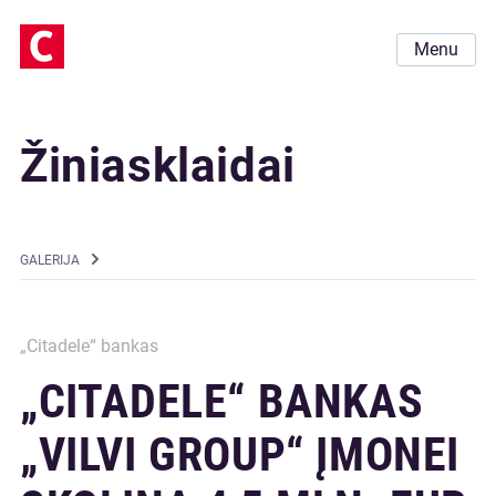
Menu
Žiniasklaidai
GALERIJA
„Citadele“ bankas
„CITADELE“ BANKAS
„VILVI GROUP“ ĮMONEI