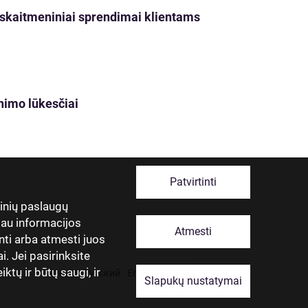
ji skaitmeniniai sprendimai klientams
nimo lūkesčiai
Patvirtinti
tinių paslaugų
giau informacijos
Atmesti
nti arba atmesti juos
. Jei pasirinksite
ktų ir būtų saugi, ir
Latviski
Русский
English
Eesti
Lietuviškai
Slapukų nustatymai