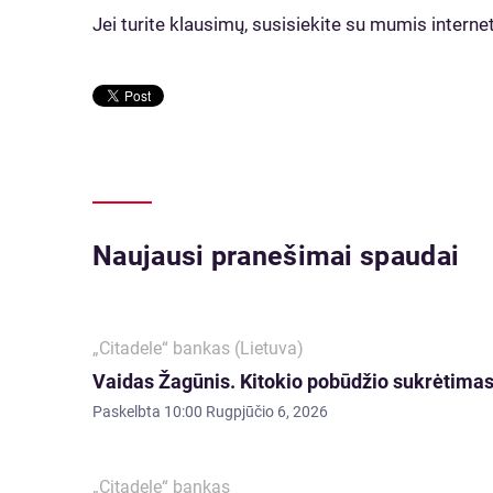
Jei turite klausimų, susisiekite su mumis inter
Naujausi pranešimai spaudai
„Citadele“ bankas (Lietuva)
Vaidas Žagūnis. Kitokio pobūdžio sukrėtimas:
Paskelbta
10:00 Rugpjūčio 6, 2026
„Citadele“ bankas