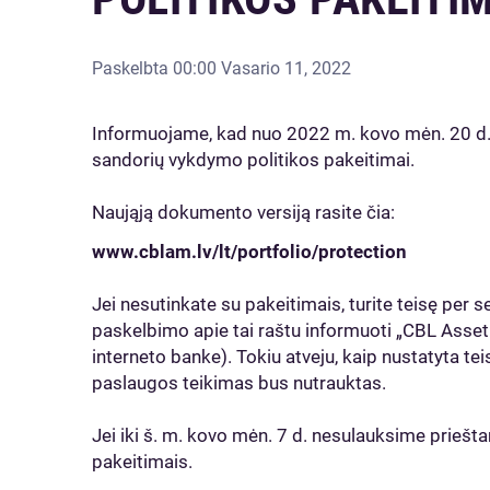
Paskelbta
00:00 Vasario 11, 2022
Informuojame, kad nuo 2022 m. kovo mėn. 20 d.
sandorių vykdymo politikos pakeitimai.
Naująją dokumento versiją rasite čia:
www.cblam.lv/lt/portfolio/protection
Jei nesutinkate su pakeitimais, turite teisę per
paskelbimo apie tai raštu informuoti „CBL Asset
interneto banke). Tokiu atveju, kaip nustatyta te
paslaugos teikimas bus nutrauktas.
Jei iki š. m. kovo mėn. 7 d. nesulauksime priešt
pakeitimais.