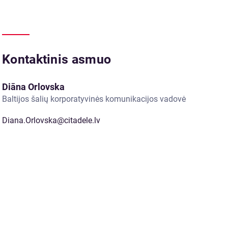
Kontaktinis asmuo
Diāna Orlovska
Baltijos šalių korporatyvinės komunikacijos vadovė
Diana.Orlovska@citadele.lv