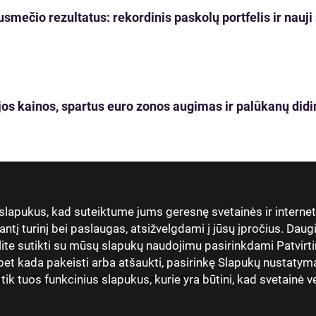
usmečio rezultatus: rekordinis paskolų portfelis ir nau
os kainos, spartus euro zonos augimas ir palūkanų didi
 slapukus, kad suteiktume jums geresnę svetainės ir interne
antį turinį bei paslaugas, atsižvelgdami į jūsų įpročius. Dau
lite sutikti su mūsų slapukų naudojimu pasirinkdami Patvirti
t kada pakeisti arba atšaukti, pasirinkę Slapukų nustatymai
 tuos funkcinius slapukus, kurie yra būtini, kad svetainė vei
dai
Grupės įmonės
Karjera
Kontaktai