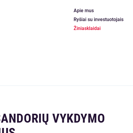
Apie mus
Ryšiai su investuotojais
Žiniasklaidai
SANDORIŲ VYKDYMO
MUS