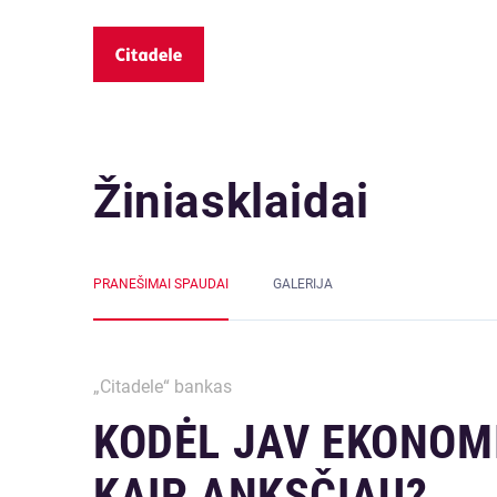
Žiniasklaidai
PRANEŠIMAI SPAUDAI
GALERIJA
„Citadele“ bankas
KODĖL JAV EKONOMI
KAIP ANKSČIAU?