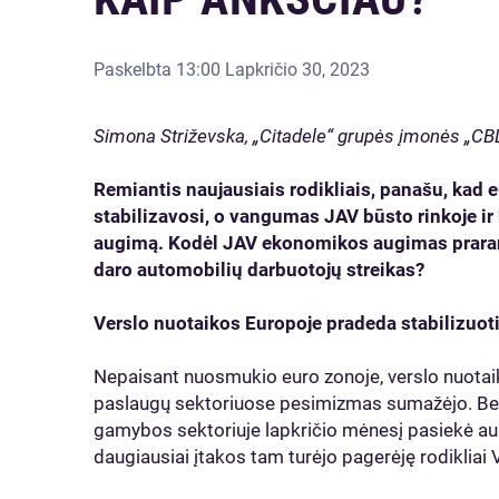
Paskelbta
13:00 Lapkričio 30, 2023
Simona Striževska, „Citadele“ grupės įmonės „
Remiantis naujausiais rodikliais, panašu, kad 
stabilizavosi, o vangumas JAV būsto rinkoje ir
augimą. Kodėl JAV ekonomikos augimas prarand
daro automobilių darbuotojų streikas?
Verslo nuotaikos Europoje pradeda stabilizuot
Nepaisant nuosmukio euro zonoje, verslo nuotaik
paslaugų sektoriuose pesimizmas sumažėjo. Be 
gamybos sektoriuje lapkričio mėnesį pasiekė auk
daugiausiai įtakos tam turėjo pagerėję rodikliai V