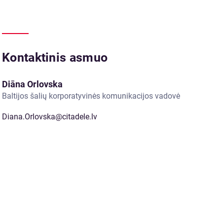
Kontaktinis asmuo
Diāna Orlovska
Baltijos šalių korporatyvinės komunikacijos vadovė
Diana.Orlovska@citadele.lv