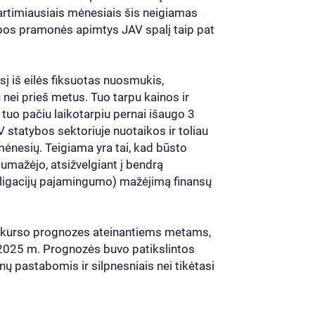
 artimiausiais mėnesiais šis neigiamas
ybos pramonės apimtys JAV spalį taip pat
 iš eilės fiksuotas nuosmukis,
nei prieš metus. Tuo tarpu kainos ir
u tuo pačiu laikotarpiu pernai išaugo 3
 statybos sektoriuje nuotaikos ir toliau
 mėnesių. Teigiama yra tai, kad būsto
umažėjo, atsižvelgiant į bendrą
ligacijų pajamingumo) mažėjimą finansų
io kurso prognozes ateinantiems metams,
 2025 m. Prognozės buvo patikslintos
ų pastabomis ir silpnesniais nei tikėtasi