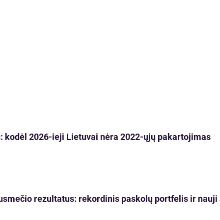
 kodėl 2026-ieji Lietuvai nėra 2022-ųjų pakartojimas
usmečio rezultatus: rekordinis paskolų portfelis ir nau