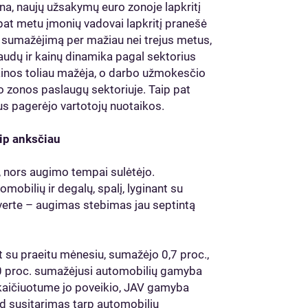
na, naujų užsakymų euro zonoje lapkritį
at metu įmonių vadovai lapkritį pranešė
us sumažėjimą per mažiau nei trejus metus,
udų ir kainų dinamika pagal sektorius
kainos toliau mažėja, o darbo užmokesčio
o zonos paslaugų sektoriuje. Taip pat
us pagerėjo vartotojų nuotaikos.
ip anksčiau
, nors augimo tempai sulėtėjo.
obilių ir degalų, spalį, lyginant su
 verte – augimas stebimas jau septintą
 su praeitu mėnesiu, sumažėjo 0,7 proc.,
 10 proc. sumažėjusi automobilių gamyba
skaičiuotume jo poveikio, JAV gamyba
 kad susitarimas tarp automobilių