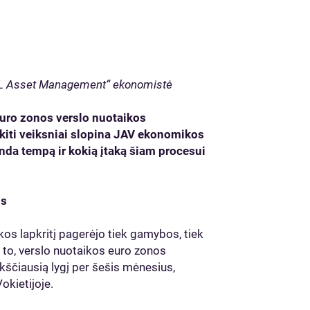
CBL Asset Management“ ekonomistė
euro zonos verslo nuotaikos
 kiti veiksniai slopina JAV ekonomikos
a tempą ir kokią įtaką šiam procesui
is
os lapkritį pagerėjo tiek gamybos, tiek
to, verslo nuotaikos euro zonos
ščiausią lygį per šešis mėnesius,
okietijoje.