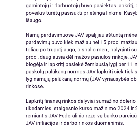
gamintojų ir darbuotojų buvo pasiektas lapkritį,
poveikis turėtų pasisukti priešinga linkme. Kas
išaugo.
Namų pardavimuose JAV spalį jau aštuntą mėnesį
pardavimų buvo kiek mažiau nei 15 proc. mažiau 
toliau po truputį augo, o spalio mėn., palyginti s
proc., daugiausia dėl mažos pasiūlos rinkoje. JAV
blogėja ir lapkritį pasiekė žemiausią lygį per 11
paskolų palūkanų normos JAV lapkritį šiek tiek s
lyginamųjų palūkanų normų (JAV vyriausybės ob
rinkose.
Lapkritį finansų rinkos dalyviai sumažino doler
tikėdamiesi staigesnio kurso mažinimo 2024 ir
remiantis JAV Federalinio rezervų banko pareigūn
JAV infliacijos ir darbo rinkos duomenimis.