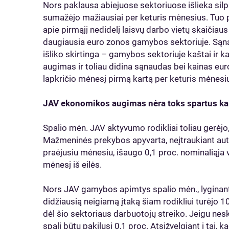
Nors paklausa abiejuose sektoriuose išlieka silp
sumažėjo mažiausiai per keturis mėnesius. Tuo p
apie pirmąjį nedidelį laisvų darbo vietų skaičia
daugiausia euro zonos gamybos sektoriuje. Sąna
išliko skirtinga – gamybos sektoriuje kaštai ir 
augimas ir toliau didina sąnaudas bei kainas eur
lapkričio mėnesį pirmą kartą per keturis mėnesi
JAV ekonomikos augimas nėra toks spartus ka
Spalio mėn. JAV aktyvumo rodikliai toliau gerėjo
Mažmeninės prekybos apyvarta, neįtraukiant autom
praėjusiu mėnesiu, išaugo 0,1 proc. nominaliąja
mėnesį iš eilės.
Nors JAV gamybos apimtys spalio mėn., lyginant
didžiausią neigiamą įtaką šiam rodikliui turėjo
dėl šio sektoriaus darbuotojų streiko. Jeigu ne
spalį būtų pakilusi 0,1 proc. Atsižvelgiant į tai,