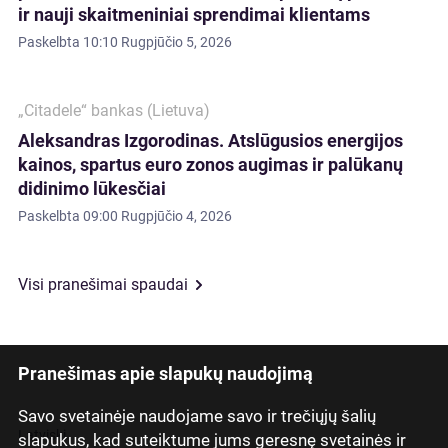
ir nauji skaitmeniniai sprendimai klientams
Paskelbta
10:10 Rugpjūčio 5, 2026
„Citadele“ bankas (Lietuva)
Aleksandras Izgorodinas. Atslūgusios energijos
kainos, spartus euro zonos augimas ir palūkanų
didinimo lūkesčiai
Paskelbta
09:00 Rugpjūčio 4, 2026
Visi pranešimai spaudai
Pranešimas apie slapukų naudojimą
Savo svetainėje naudojame savo ir trečiųjų šalių
Latviski
slapukus, kad suteiktume jums geresnę svetainės ir