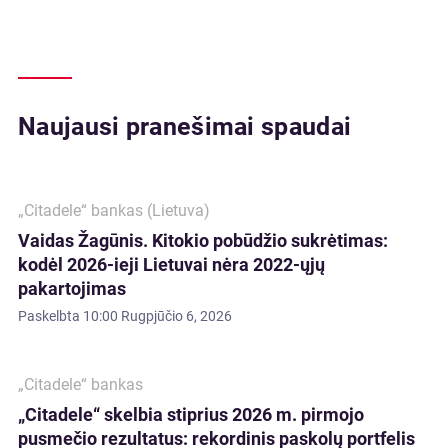
Naujausi pranešimai spaudai
„Citadele“ bankas (Lietuva)
Vaidas Žagūnis. Kitokio pobūdžio sukrėtimas:
kodėl 2026-ieji Lietuvai nėra 2022-ųjų
pakartojimas
Paskelbta
10:00 Rugpjūčio 6, 2026
„Citadele“ bankas
„Citadele“ skelbia stiprius 2026 m. pirmojo
pusmečio rezultatus: rekordinis paskolų portfelis