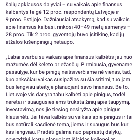
šalių apklausos dalyviai – su vaikais apie finansus
kalbantys teigė 12 proc. respondentų Latvijoje ir
9 proc. Estijoje. Dažniausiai atsakymą, kad su vaikais
apie finansus kalbasi, rinkosi 40–49 metų asmenys –
28 proc. Tik 2 proc. gyventojų buvo įsitikinę, kad jų
atžalos kišenpinigių netaupo.
„Labai svarbu su vaikais apie finansus kalbėtis jau nuo
mažumės dėl keleto priežasčių. Pirmiausia, gyvename
pasaulyje, kur be pinigų neišsiverčiame nė vienas, tad,
kuo anksčiau vaikas susipažins su šia sritimi, tuo jam
bus lengviau ateityje planuojant savo finansus. Be to,
Lietuvoje vis dar yra tabu kalbėti apie pinigus, todėl
neretai ir suaugusiesiems trūksta žinių apie taupymą,
investavimą, nes jie tiesiog nesiryžta apie pinigus
klausinėti. Jei tėvai kalbės su vaikais apie pinigus ir tai
bus natūrali kasdienė tema, jiems ir suaugus bus kur
kas lengviau. Pradėti galima nuo paprastų dalykų,
pavyzdžiui, kartu planuojant išlaidas kelionei ar