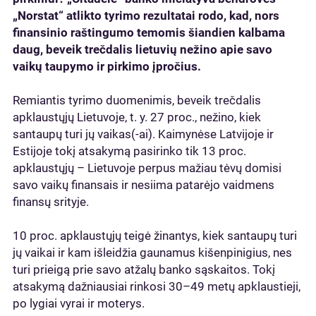
„Norstat“ atlikto tyrimo rezultatai rodo, kad, nors
finansinio raštingumo temomis šiandien kalbama
daug, beveik trečdalis lietuvių nežino apie savo
vaikų taupymo ir pirkimo įpročius.
Remiantis tyrimo duomenimis, beveik trečdalis
apklaustųjų Lietuvoje, t. y. 27 proc., nežino, kiek
santaupų turi jų vaikas(-ai). Kaimynėse Latvijoje ir
Estijoje tokį atsakymą pasirinko tik 13 proc.
apklaustųjų – Lietuvoje perpus mažiau tėvų domisi
savo vaikų finansais ir nesiima patarėjo vaidmens
finansų srityje.
10 proc. apklaustųjų teigė žinantys, kiek santaupų turi
jų vaikai ir kam išleidžia gaunamus kišenpinigius, nes
turi prieigą prie savo atžalų banko sąskaitos. Tokį
atsakymą dažniausiai rinkosi 30–49 metų apklaustieji,
po lygiai vyrai ir moterys.