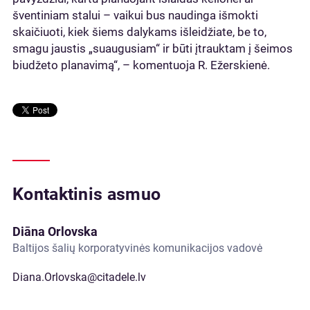
šventiniam stalui – vaikui bus naudinga išmokti
skaičiuoti, kiek šiems dalykams išleidžiate, be to,
smagu jaustis „suaugusiam“ ir būti įtrauktam į šeimos
biudžeto planavimą“, – komentuoja R. Ežerskienė.
Kontaktinis asmuo
Diāna Orlovska
Baltijos šalių korporatyvinės komunikacijos vadovė
Diana.Orlovska@citadele.lv