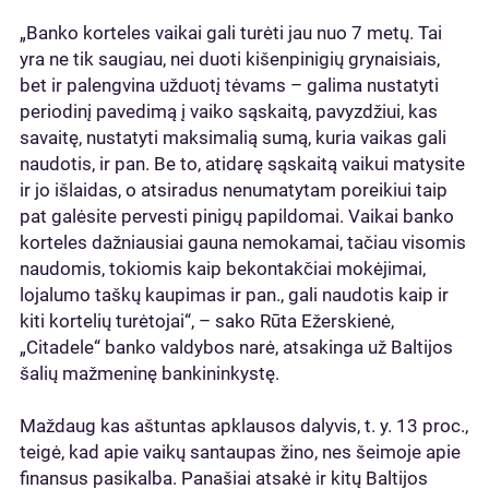
„Banko korteles vaikai gali turėti jau nuo 7 metų. Tai
yra ne tik saugiau, nei duoti kišenpinigių grynaisiais,
bet ir palengvina užduotį tėvams – galima nustatyti
periodinį pavedimą į vaiko sąskaitą, pavyzdžiui, kas
savaitę, nustatyti maksimalią sumą, kuria vaikas gali
naudotis, ir pan. Be to, atidarę sąskaitą vaikui matysite
ir jo išlaidas, o atsiradus nenumatytam poreikiui taip
pat galėsite pervesti pinigų papildomai. Vaikai banko
korteles dažniausiai gauna nemokamai, tačiau visomis
naudomis, tokiomis kaip bekontakčiai mokėjimai,
lojalumo taškų kaupimas ir pan., gali naudotis kaip ir
kiti kortelių turėtojai“, – sako Rūta Ežerskienė,
„Citadele“ banko valdybos narė, atsakinga už Baltijos
šalių mažmeninę bankininkystę.
Maždaug kas aštuntas apklausos dalyvis, t. y. 13 proc.,
teigė, kad apie vaikų santaupas žino, nes šeimoje apie
finansus pasikalba. Panašiai atsakė ir kitų Baltijos