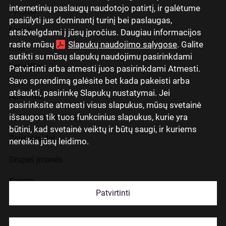
internetinių paslaugų naudotojo patirtį, ir galėtume
Русский
pasiūlyti jus dominantį turinį bei paslaugas,
English
atsižvelgdami į jūsų įpročius. Daugiau informacijos
rasite mūsų
Slapukų naudojimo sąlygose
. Galite
Eesti
sutikti su mūsų slapukų naudojimu pasirinkdami
Lietuviškai
Patvirtinti arba atmesti juos pasirinkdami Atmesti.
Savo sprendimą galėsite bet kada pakeisti arba
atšaukti, pasirinkę Slapukų nustatymai. Jei
Apie mus
pasirinksite atmesti visus slapukus, mūsų svetainė
išsaugos tik tuos funkcinius slapukus, kurie yra
Ryšiai su investuotojais
būtini, kad svetainė veiktų ir būtų saugi, ir kuriems
Žiniasklaidai
nereikia jūsų leidimo.
Grupės įmonės
Karjera
Patvirtinti
Kontaktai