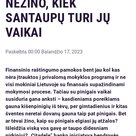
NEŽINO, KIEK
SANTAUPŲ TURI JŲ
VAIKAI
Paskelbta
00:00 Balandžio 17, 2023
Finansinio raštingumo pamokos bent jau kol kas
nėra įtrauktos į privalomą mokyklos programą ir ne
visi mokiniai Lietuvoje su finansais supažindinami
mokymosi procese. Tačiau su pinigais vaikai
susiduria gana anksti – kasdieniams poreikiams
gauna kišenpinigių iš tėvų, per gimtadienius ir kitas
šventes neretai dovanų gauna taip pat pinigais. Bet
ar tėvai žino, kaip su pinigais elgiasi jų atžalos?
Išleidžia viską vos gavę ar taupo didesniam
pirkiniui? „Citadele“ banko iniciatyva bendrovės