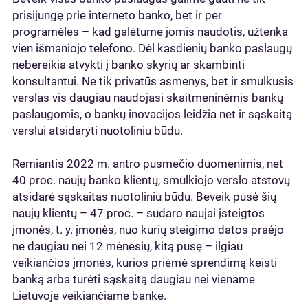
prisijungę prie interneto banko, bet ir per
programėles – kad galėtume jomis naudotis, užtenka
vien išmaniojo telefono. Dėl kasdienių banko paslaugų
nebereikia atvykti į banko skyrių ar skambinti
konsultantui. Ne tik privatūs asmenys, bet ir smulkusis
verslas vis daugiau naudojasi skaitmeninėmis bankų
paslaugomis, o bankų inovacijos leidžia net ir sąskaitą
verslui atsidaryti nuotoliniu būdu.
Remiantis 2022 m. antro pusmečio duomenimis, net
40 proc. naujų banko klientų, smulkiojo verslo atstovų
atsidarė sąskaitas nuotoliniu būdu. Beveik pusė šių
naujų klientų – 47 proc. – sudaro naujai įsteigtos
įmonės, t. y. įmonės, nuo kurių steigimo datos praėjo
ne daugiau nei 12 mėnesių, kitą pusę – ilgiau
veikiančios įmonės, kurios priėmė sprendimą keisti
banką arba turėti sąskaitą daugiau nei viename
Lietuvoje veikiančiame banke.