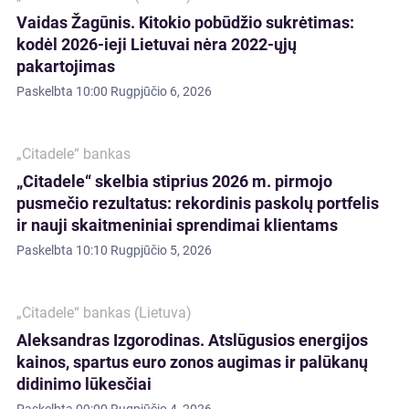
Vaidas Žagūnis. Kitokio pobūdžio sukrėtimas:
kodėl 2026-ieji Lietuvai nėra 2022-ųjų
pakartojimas
Paskelbta
10:00 Rugpjūčio 6, 2026
„Citadele“ bankas
„Citadele“ skelbia stiprius 2026 m. pirmojo
pusmečio rezultatus: rekordinis paskolų portfelis
ir nauji skaitmeniniai sprendimai klientams
Paskelbta
10:10 Rugpjūčio 5, 2026
„Citadele“ bankas (Lietuva)
Aleksandras Izgorodinas. Atslūgusios energijos
kainos, spartus euro zonos augimas ir palūkanų
didinimo lūkesčiai