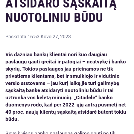
ATSIDARO SĄSKAITĄ
NUOTOLINIU BŪDU
Paskelbta
16:53 Kovo 27, 2023
Vis dažniau bankų klientai nori kuo daugiau
paslaugų gauti greitai ir patogiai – neatvykę į banko
skyrių. Tokios paslaugos jau prieinamos ne tik
privatiems klientams, bet ir smulkiojo ir vidutinio
verslo atstovams – jau kurį laiką jie turi galimybę
sąskaitą banke atsidaryti nuotoliniu būdu ir tai
užtrunka vos keletą minučių. „Citadele“ banko
duomenys rodo, kad per 2022-ųjų antrą pusmetį net
40 proc. naujų klientų sąskaitą atsidarė būtent tokiu
būdu.
Beveik visas banko paslaugas galime gauti ne tik