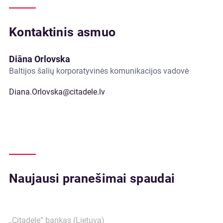
Kontaktinis asmuo
Diāna Orlovska
Baltijos šalių korporatyvinės komunikacijos vadovė
Diana.Orlovska@citadele.lv
Naujausi pranešimai spaudai
„Citadele“ bankas (Lietuva)