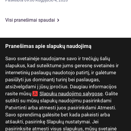
Paskelbta
09:00 Rugpjūčio 4, 2026
Visi pranešimai spaudai
Pranešimas apie slapukų naudojimą
Savo svetainėje naudojame savo ir trečiųjų šalių
Latviski
slapukus, kad suteiktume jums geresnę svetainės ir
internetinių paslaugų naudotojo patirtį, ir galėtume
Русский
pasiūlyti jus dominantį turinį bei paslaugas,
English
atsižvelgdami į jūsų įpročius. Daugiau informacijos
rasite mūsų
Slapukų naudojimo sąlygose
. Galite
Eesti
sutikti su mūsų slapukų naudojimu pasirinkdami
Lietuviškai
Patvirtinti arba atmesti juos pasirinkdami Atmesti.
Savo sprendimą galėsite bet kada pakeisti arba
atšaukti, pasirinkę Slapukų nustatymai. Jei
Apie mus
pasirinksite atmesti visus slapukus, mūsų svetainė