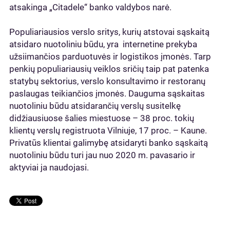
atsakinga „Citadele“ banko valdybos narė.
Populiariausios verslo sritys, kurių atstovai sąskaitą
atsidaro nuotoliniu būdu, yra internetine prekyba
užsiimančios parduotuvės ir logistikos įmonės. Tarp
penkių populiariausių veiklos sričių taip pat patenka
statybų sektorius, verslo konsultavimo ir restoranų
paslaugas teikiančios įmonės. Dauguma sąskaitas
nuotoliniu būdu atsidarančių verslų susitelkę
didžiausiuose šalies miestuose – 38 proc. tokių
klientų verslų registruota Vilniuje, 17 proc. – Kaune.
Privatūs klientai galimybę atsidaryti banko sąskaitą
nuotoliniu būdu turi jau nuo 2020 m. pavasario ir
aktyviai ja naudojasi.