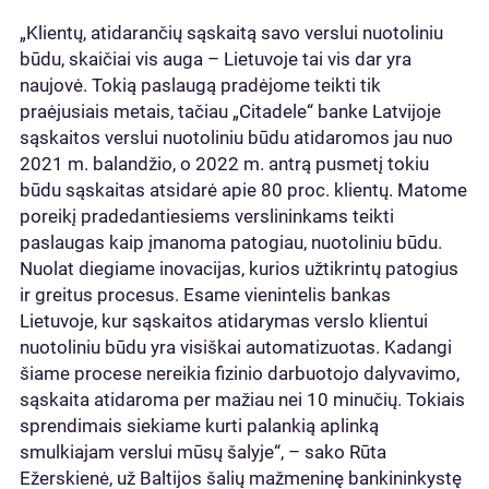
„Klientų, atidarančių sąskaitą savo verslui nuotoliniu
būdu, skaičiai vis auga – Lietuvoje tai vis dar yra
naujovė. Tokią paslaugą pradėjome teikti tik
praėjusiais metais, tačiau „Citadele“ banke Latvijoje
sąskaitos verslui nuotoliniu būdu atidaromos jau nuo
2021 m. balandžio, o 2022 m. antrą pusmetį tokiu
būdu sąskaitas atsidarė apie 80 proc. klientų. Matome
poreikį pradedantiesiems verslininkams teikti
paslaugas kaip įmanoma patogiau, nuotoliniu būdu.
Nuolat diegiame inovacijas, kurios užtikrintų patogius
ir greitus procesus. Esame vienintelis bankas
Lietuvoje, kur sąskaitos atidarymas verslo klientui
nuotoliniu būdu yra visiškai automatizuotas. Kadangi
šiame procese nereikia fizinio darbuotojo dalyvavimo,
sąskaita atidaroma per mažiau nei 10 minučių. Tokiais
sprendimais siekiame kurti palankią aplinką
smulkiajam verslui mūsų šalyje“, – sako Rūta
Ežerskienė, už Baltijos šalių mažmeninę bankininkystę