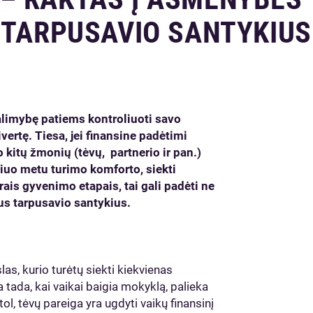
 TARPUSAVIO SANTYKIUS
galimybę patiems kontroliuoti savo
vertę. Tiesa, jei finansine padėtimi
 kitų žmonių (tėvų, partnerio ir pan.)
šiuo metu turimo komforto, siekti
is gyvenimo etapais, tai gali padėti ne
ikus tarpusavio santykius.
as, kurio turėtų siekti kiekvienas
ada, kai vaikai baigia mokyklą, palieka
ol, tėvų pareiga yra ugdyti vaikų finansinį