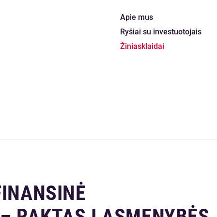
Apie mus
Ryšiai su investuotojais
Žiniasklaidai
FINANSINĖ
– RAKTAS Į ASMENYBĖS