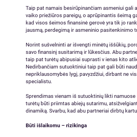
Taip pat namais besirūpinančiam asmeniui gali a
vaiko priežiūros pareigų, o aprūpinantis šeimą gali
kad visos šeimos finansinė gerovė yra tik jo ran
jausmą, perdegimą ir asmeninio pasitenkinimo t
Norint sušvelninti ar išvengti minėtų iššūkių, po
savo finansinį susitarimą ir lūkesčius. Abu partner
taip pat turėtų abipusiai suprasti v ienas kito a
Nedirbančiam sutuoktiniui taip pat gali būti naudi
nepriklausomybės lygį, pavyzdžiui, dirbant ne v
specialistu.
Sprendimas vienam iš sutuoktinių likti namuose i
turėtų būti priimtas abiejų sutarimu, atsižvelgiant
dinamiką. Svarbu, kad abu partneriai dirbtų kart
Būti išlaikomu – rizikinga