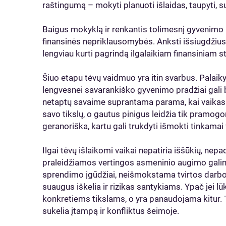
raštingumą – mokyti planuoti išlaidas, taupyti, s
Baigus mokyklą ir renkantis tolimesnį gyvenimo ke
finansinės nepriklausomybės. Anksti išsiugdžius
lengviau kurti pagrindą ilgalaikiam finansiniam s
Šiuo etapu tėvų vaidmuo yra itin svarbus. Palaik
lengvesnei savarankiško gyvenimo pradžiai gali bū
netaptų savaime suprantama parama, kai vaikas
savo tikslų, o gautus pinigus leidžia tik pramogo
geranoriška, kartu gali trukdyti išmokti tinkamai 
Ilgai tėvų išlaikomi vaikai nepatiria iššūkių, nepa
praleidžiamos vertingos asmeninio augimo gal
sprendimo įgūdžiai, neišmokstama tvirtos darbo 
suaugus iškelia ir rizikas santykiams. Ypač jei l
konkretiems tikslams, o yra panaudojama kitur. Ta
sukelia įtampą ir konfliktus šeimoje.