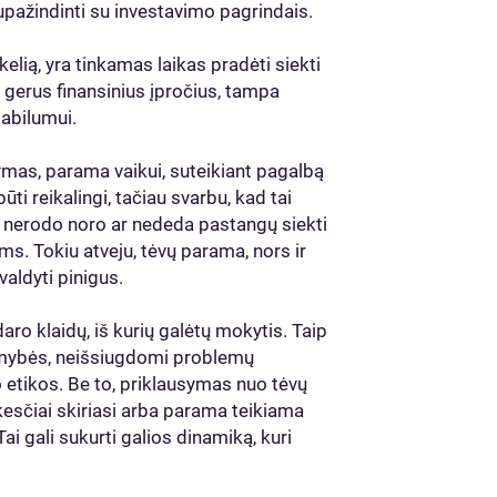
upažindinti su investavimo pagrindais.
lią, yra tinkamas laikas pradėti siekti
 gerus finansinius įpročius, tampa
tabilumui.
ymas, parama vaikui, suteikiant pagalbą
ti reikalingi, tačiau svarbu, kad tai
 nerodo noro ar nededa pastangų siekti
ms. Tokiu atveju, tėvų parama, nors ir
valdyti pinigus.
daro klaidų, iš kurių galėtų mokytis. Taip
imybės, neišsiugdomi problemų
etikos. Be to, priklausymas nuo tėvų
ūkesčiai skiriasi arba parama teikiama
i gali sukurti galios dinamiką, kuri