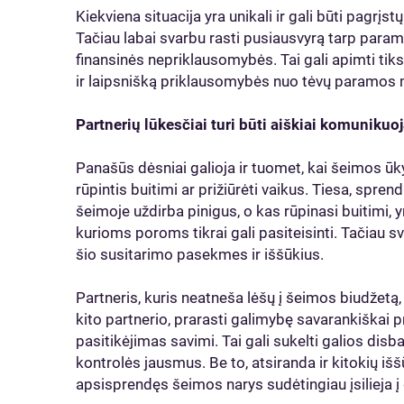
Kiekviena situacija yra unikali ir gali būti pagrįs
Tačiau labai svarbu rasti pusiausvyrą tarp param
finansinės nepriklausomybės. Tai gali apimti tik
ir laipsnišką priklausomybės nuo tėvų paramos 
Partnerių lūkesčiai turi būti aiškiai komunikuo
Panašūs dėsniai galioja ir tuomet, kai šeimos ūk
rūpintis buitimi ar prižiūrėti vaikus. Tiesa, spre
šeimoje uždirba pinigus, o kas rūpinasi buitimi, 
kurioms poroms tikrai gali pasiteisinti. Tačiau sv
šio susitarimo pasekmes ir iššūkius.
Partneris, kuris neatneša lėšų į šeimos biudžetą,
kito partnerio, prarasti galimybę savarankiškai 
pasitikėjimas savimi. Tai gali sukelti galios dis
kontrolės jausmus. Be to, atsiranda ir kitokių iššū
apsisprendęs šeimos narys sudėtingiau įsilieja į 