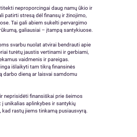
titekti neproporcingai daug namų ūkio ir
 patirti stresą dėl finansų ir žinojimo,
kose. Tai gali abiem sukelti pervargimo
rūkumą, galiausiai – įtampą santykiuose.
roms svarbu nuolat atvirai bendrauti apie
iai turėtų jaustis vertinami ir gerbiami,
tliekamus vaidmenis ir pareigas.
nga išlaikyti tam tikrą finansinės
isą darbo dieną ar laisvai samdomu
r neprisidėti finansiškai prie šeimos
 į unikalias aplinkybes ir santykių
u, kad rastų jiems tinkamą pusiausvyrą.