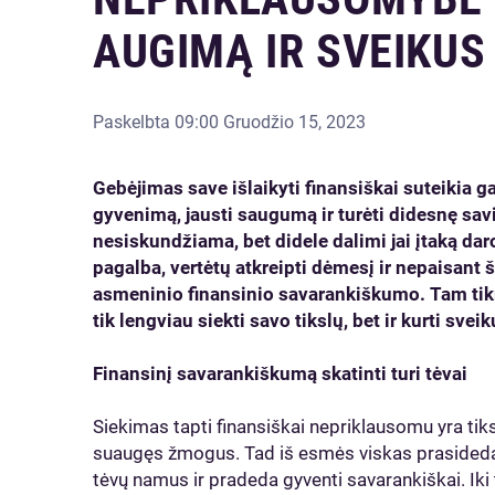
AUGIMĄ IR SVEIKUS
Paskelbta
09:00 Gruodžio 15, 2023
Gebėjimas save išlaikyti finansiškai suteikia 
gyvenimą, jausti saugumą ir turėti didesnę savi
nesiskundžiama, bet didele dalimi jai įtaką daro
pagalba, vertėtų atkreipti dėmesį ir nepaisant 
asmeninio finansinio savarankiškumo. Tam tikra
tik lengviau siekti savo tikslų, bet ir kurti sve
Finansinį savarankiškumą skatinti turi tėvai
Siekimas tapti finansiškai nepriklausomu yra tiksl
suaugęs žmogus. Tad iš esmės viskas prasideda t
tėvų namus ir pradeda gyventi savarankiškai. Iki t