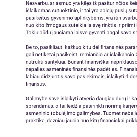
Nesvarbu, ar asmuo yra kilęs iš pasiturinčios šeim
išlaikomas sutuoktinio, ir tai yra abiejų pusių sut
pasikeitus gyvenimo aplinkybėms, yra itin svarb
nuo kito žmogaus suteikia laisvę rinktis ir priim
Tokiu būdu jaučiama laisvė gyventi pagal savo sąl
Be to, pasikliauti kažkuo kitu dėl finansinės para
gali netikėtai pasikeisti remiančio ar išlaikanči
nutrūkti santykiai. Būnant finansiškai nepriklaus
nepalies asmeninės finansinės padėties. Finan
labiau didžiuotis savo pasiekimais, išlaikyti dide
finansus.
Galimybė save išlaikyti atveria daugiau durų ir k
sprendimus, o tai leidžia pasirinkti norimą karjero
asmeninio tobulėjimo galimybes. Tuomet nebeliek
praktika, dažniau jaučia nuo kitų finansiškai pr