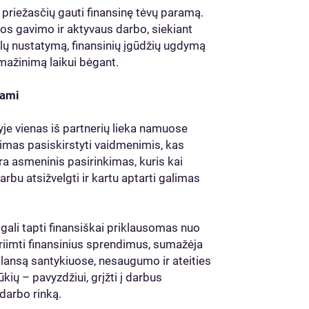
tų priežasčių gauti finansinę tėvų paramą.
os gavimo ir aktyvaus darbo, siekiant
slų nustatymą, finansinių įgūdžių ugdymą
mažinimą laikui bėgant.
jami
yje vienas iš partnerių lieka namuose
ndimas pasiskirstyti vaidmenimis, kas
yra asmeninis pasirinkimas, kuris kai
arbu atsižvelgti ir kartu aptarti galimas
 gali tapti finansiškai priklausomas nuo
priimti finansinius sprendimus, sumažėja
balansą santykiuose, nesaugumo ir ateities
kių – pavyzdžiui, grįžti į darbus
darbo rinką.