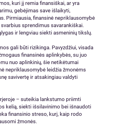
os, kuri jį remia finansiškai, ar yra
arimu, gebėjimas save išlaikyti,
us. Pirmiausia, finansinė nepriklausomybė
ti svarbius sprendimus savarankiškai.
ygas ir lengviau siekti asmeninių tikslų.
mos gali būti rizikinga. Pavyzdžiui, visada
o žmogaus finansinės aplinkybės, su juo
omu nuo aplinkinių, šie netikėtumai
sinė nepriklausomybė leidžia žmonėms
snę savivertę ir atsakingiau valdyti
arjeroje – suteikia lankstumo priimti
s kelią, siekti išsilavinimo bei išnaudoti
a finansinio streso, kurį, kaip rodo
iklausomi žmonės.