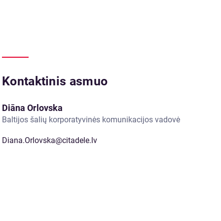
Kontaktinis asmuo
Diāna Orlovska
Baltijos šalių korporatyvinės komunikacijos vadovė
Diana.Orlovska@citadele.lv