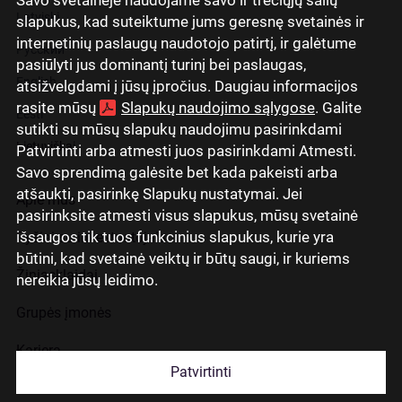
Latviski
slapukus, kad suteiktume jums geresnę svetainės ir
internetinių paslaugų naudotojo patirtį, ir galėtume
Русский
pasiūlyti jus dominantį turinį bei paslaugas,
English
atsižvelgdami į jūsų įpročius. Daugiau informacijos
rasite mūsų
Slapukų naudojimo sąlygose
. Galite
Eesti
sutikti su mūsų slapukų naudojimu pasirinkdami
Lietuviškai
Patvirtinti arba atmesti juos pasirinkdami Atmesti.
Savo sprendimą galėsite bet kada pakeisti arba
atšaukti, pasirinkę Slapukų nustatymai. Jei
Apie mus
pasirinksite atmesti visus slapukus, mūsų svetainė
išsaugos tik tuos funkcinius slapukus, kurie yra
Ryšiai su investuotojais
būtini, kad svetainė veiktų ir būtų saugi, ir kuriems
Žiniasklaidai
nereikia jūsų leidimo.
Grupės įmonės
Karjera
Patvirtinti
Kontaktai