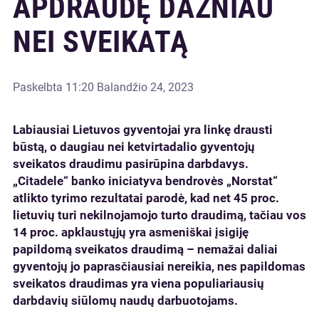
APDRAUDĘ DAŽNIAU
NEI SVEIKATĄ
Paskelbta
11:20 Balandžio 24, 2023
Labiausiai Lietuvos gyventojai yra linkę drausti
būstą, o daugiau nei ketvirtadalio gyventojų
sveikatos draudimu pasirūpina darbdavys.
„Citadele“ banko iniciatyva bendrovės „Norstat“
atlikto tyrimo rezultatai parodė, kad net 45 proc.
lietuvių turi nekilnojamojo turto draudimą, tačiau vos
14 proc. apklaustųjų yra asmeniškai įsigiję
papildomą sveikatos draudimą – nemažai daliai
gyventojų jo paprasčiausiai nereikia, nes papildomas
sveikatos draudimas yra viena populiariausių
darbdavių siūlomų naudų darbuotojams.