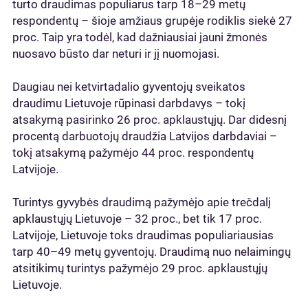
turto draudimas populiarus tarp 18–29 metų
respondentų – šioje amžiaus grupėje rodiklis siekė 27
proc. Taip yra todėl, kad dažniausiai jauni žmonės
nuosavo būsto dar neturi ir jį nuomojasi.
Daugiau nei ketvirtadalio gyventojų sveikatos
draudimu Lietuvoje rūpinasi darbdavys – tokį
atsakymą pasirinko 26 proc. apklaustųjų. Dar didesnį
procentą darbuotojų draudžia Latvijos darbdaviai –
tokį atsakymą pažymėjo 44 proc. respondentų
Latvijoje.
Turintys gyvybės draudimą pažymėjo apie trečdalį
apklaustųjų Lietuvoje – 32 proc., bet tik 17 proc.
Latvijoje, Lietuvoje toks draudimas populiariausias
tarp 40–49 metų gyventojų. Draudimą nuo nelaimingų
atsitikimų turintys pažymėjo 29 proc. apklaustųjų
Lietuvoje.