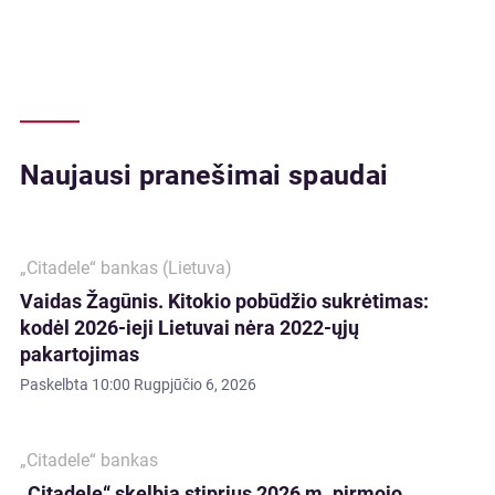
Naujausi pranešimai spaudai
„Citadele“ bankas (Lietuva)
Vaidas Žagūnis. Kitokio pobūdžio sukrėtimas:
kodėl 2026-ieji Lietuvai nėra 2022-ųjų
pakartojimas
Paskelbta
10:00 Rugpjūčio 6, 2026
„Citadele“ bankas
„Citadele“ skelbia stiprius 2026 m. pirmojo