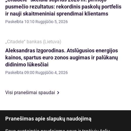
pusmečio rezultatus: rekordinis paskolų portfelis
ir nauji skaitmeniniai sprendimai klientams
Paskelbta
10:10 Rugpjūčio 5, 2026
„Citadele“ bankas (Lietuva)
Aleksandras Izgorodinas. Atslūgusios energijos
kainos, spartus euro zonos augimas ir palūkanų
didinimo lūkesčiai
Paskelbta
09:00 Rugpjūčio 4, 2026
Visi pranešimai spaudai
Pranešimas apie slapukų naudojimą
Savo svetainėje naudojame savo ir trečiųjų šalių