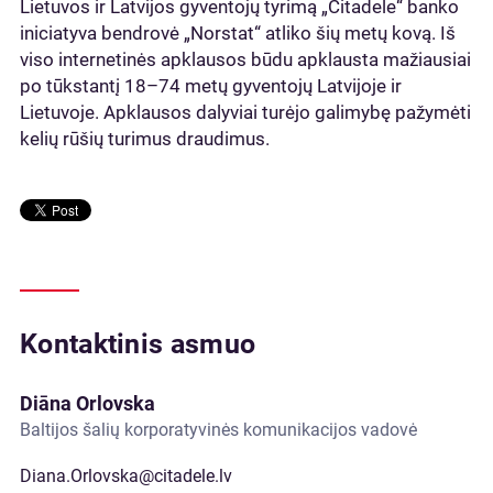
Lietuvos ir Latvijos gyventojų tyrimą „Citadele“ banko
iniciatyva bendrovė „Norstat“ atliko šių metų kovą. Iš
viso internetinės apklausos būdu apklausta mažiausiai
po tūkstantį 18–74 metų gyventojų Latvijoje ir
Lietuvoje. Apklausos dalyviai turėjo galimybę pažymėti
kelių rūšių turimus draudimus.
Kontaktinis asmuo
Diāna Orlovska
Baltijos šalių korporatyvinės komunikacijos vadovė
Diana.Orlovska@citadele.lv