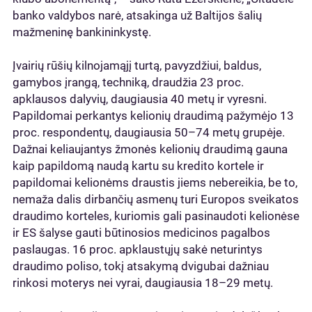
banko valdybos narė, atsakinga už Baltijos šalių
mažmeninę bankininkystę.
Įvairių rūšių kilnojamąjį turtą, pavyzdžiui, baldus,
gamybos įrangą, techniką, draudžia 23 proc.
apklausos dalyvių, daugiausia 40 metų ir vyresni.
Papildomai perkantys kelionių draudimą pažymėjo 13
proc. respondentų, daugiausia 50–74 metų grupėje.
Dažnai keliaujantys žmonės kelionių draudimą gauna
kaip papildomą naudą kartu su kredito kortele ir
papildomai kelionėms draustis jiems nebereikia, be to,
nemaža dalis dirbančių asmenų turi Europos sveikatos
draudimo korteles, kuriomis gali pasinaudoti kelionėse
ir ES šalyse gauti būtinosios medicinos pagalbos
paslaugas. 16 proc. apklaustųjų sakė neturintys
draudimo poliso, tokį atsakymą dvigubai dažniau
rinkosi moterys nei vyrai, daugiausia 18–29 metų.