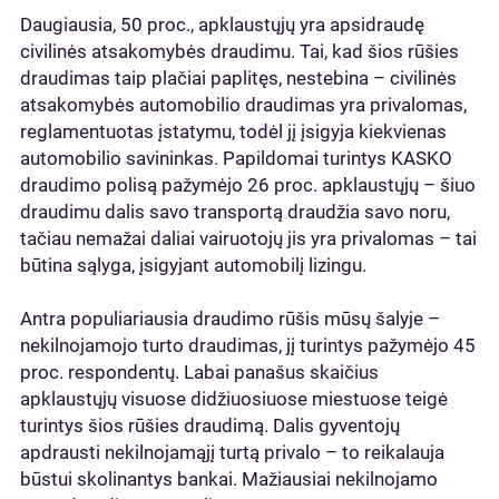
Daugiausia, 50 proc., apklaustųjų yra apsidraudę
civilinės atsakomybės draudimu. Tai, kad šios rūšies
draudimas taip plačiai paplitęs, nestebina – civilinės
atsakomybės automobilio draudimas yra privalomas,
reglamentuotas įstatymu, todėl jį įsigyja kiekvienas
automobilio savininkas. Papildomai turintys KASKO
draudimo polisą pažymėjo 26 proc. apklaustųjų – šiuo
draudimu dalis savo transportą draudžia savo noru,
tačiau nemažai daliai vairuotojų jis yra privalomas – tai
būtina sąlyga, įsigyjant automobilį lizingu.
Antra populiariausia draudimo rūšis mūsų šalyje –
nekilnojamojo turto draudimas, jį turintys pažymėjo 45
proc. respondentų. Labai panašus skaičius
apklaustųjų visuose didžiuosiuose miestuose teigė
turintys šios rūšies draudimą. Dalis gyventojų
apdrausti nekilnojamąjį turtą privalo – to reikalauja
būstui skolinantys bankai. Mažiausiai nekilnojamo