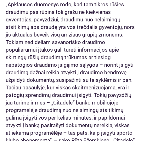
„Apklausos duomenys rodo, kad tam tikros rūšies
draudimu pasirūpina toli gražu ne kiekvienas
gyventojas, pavyzdžiui, draudimu nuo nelaimingų
atsitikimų apsidraudę yra vos trečdalis gyventojų, nors
jis aktualus beveik visų amžiaus grupių žmonėms.
Tokiam nedideliam savanoriško draudimo
populiarumui įtakos gali turėti informacijos apie
skirtingų rūšių draudimą trūkumas ar tiesiog
nepatogios draudimo įsigijimo sąlygos – norint įsigyti
draudimą dažnai reikia atvykti į draudimo bendrovę
užpildyti dokumentų, susipažinti su taisyklėmis ir pan.
Tačiau pasaulyje, kur viskas skaitmenizuojama, yra ir
patogių sprendimų draudimui įsigyti. Tokių pavyzdžių
jau turime ir mes – „Citadele“ banko mobiliojoje
programėlėje draudimą nuo nelaimingų atsitikimų
galima įsigyti vos per kelias minutes, ir papildomai
atvykti į banką pasirašyti dokumentų nereikia, viskas
atliekama programėlėje – tas pats, kaip įsigyti sporto
klubo abonementą“, – sako Rūta Ežerskienė, „Citadele“