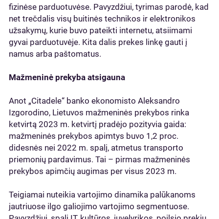
fizinėse parduotuvėse. Pavyzdžiui, tyrimas parodė, kad
net trečdalis visų buitinės technikos ir elektronikos
užsakymų, kurie buvo pateikti internetu, atsiimami
gyvai parduotuvėje. Kita dalis prekes linkę gauti į
namus arba paštomatus.
Mažmeninė prekyba atsigauna
Anot „Citadele“ banko ekonomisto Aleksandro
Izgorodino, Lietuvos mažmeninės prekybos rinka
ketvirtą 2023 m. ketvirtį pradėjo pozityvia gaida:
mažmeninės prekybos apimtys buvo 1,2 proc.
didesnės nei 2022 m. spalį, atmetus transporto
priemonių pardavimus. Tai – pirmas mažmeninės
prekybos apimčių augimas per visus 2023 m.
Teigiamai nuteikia vartojimo dinamika palūkanoms
jautriuose ilgo galiojimo vartojimo segmentuose.
Pavyzdžiui, spalį IT, kultūros, juvelyrikos, poilsio prekių