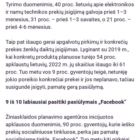
Tyrimo duomenimis, 40 proc. lietuvių apie elektronikos
ir namų technikos prekių įsigijimą galvoja prieš 1–3
mėnesius, 31 proc. – prieš 1–3 savaites, o 21 proc. –
prieš 4-6 mėnesius.
Taip pat išaugo gerai apgalvotų pirkimų ir konkrečių
prekės ženklų daiktų įsigijimas. Lyginant su 2019 m.,
kai konkretų produktą planuose turėjo 54 proc.
apklaustų lietuvių, 2022 m. jų skaičius išaugo iki 61
proc. Tuo metu vos 9 proc. gyventojų teigė, neturėję
jokio poreikio konkrečiai prekei ir jos neplanavo, tačiau
susigundė įsigyti, pamatę gerą pasiūlymą.
9 iš 10 labiausiai pasitiki pasiūlymais „Facebook“
Žiniasklaidos planavimo agentūros inicijuotos
apklausos duomenimis, 90 proc. gyventojų, kurie ieško
prekių socialiniuose tinkluose, perka jas pamatę
socialiniame tinkle „Facebook“. Tuo metu kiti pirkėjai