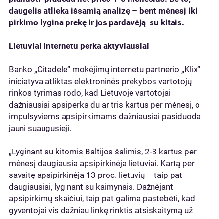
daugelis atlieka išsamią analizę – bent mėnesį iki
pirkimo lygina prekę ir jos pardavėją su kitais.
Lietuviai internetu perka aktyviausiai
Banko „Citadele“ mokėjimų internetu partnerio „Klix“
iniciatyva atliktas elektroninės prekybos vartotojų
rinkos tyrimas rodo, kad Lietuvoje vartotojai
dažniausiai apsiperka du ar tris kartus per mėnesį, o
impulsyviems apsipirkimams dažniausiai pasiduoda
jauni suaugusieji.
„Lyginant su kitomis Baltijos šalimis, 2-3 kartus per
mėnesį daugiausia apsipirkinėja lietuviai. Kartą per
savaitę apsipirkinėja 13 proc. lietuvių – taip pat
daugiausiai, lyginant su kaimynais. Dažnėjant
apsipirkimų skaičiui, taip pat galima pastebėti, kad
gyventojai vis dažniau linkę rinktis atsiskaitymą už