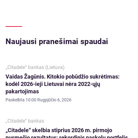
Naujausi pranešimai spaudai
„Citadele“ bankas (Lietuva)
Vaidas Žagūnis. Kitokio pobūdžio sukrėtimas:
kodėl 2026-ieji Lietuvai nėra 2022-ųjų
pakartojimas
Paskelbta
10:00 Rugpjūčio 6, 2026
„Citadele“ bankas
„Citadele“ skelbia stiprius 2026 m. pirmojo
pusmečio rezultatus: rekordinis paskolų portfelis