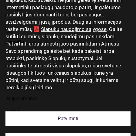
internetinių paslaugų naudotojo patirtį, ir galėtume
Русский
pasiūlyti jus dominantį turinį bei paslaugas,
English
atsižvelgdami į jūsų įpročius. Daugiau informacijos
rasite mūsų
Slapukų naudojimo sąlygose
. Galite
Eesti
sutikti su mūsų slapukų naudojimu pasirinkdami
Lietuviškai
Patvirtinti arba atmesti juos pasirinkdami Atmesti.
Savo sprendimą galėsite bet kada pakeisti arba
atšaukti, pasirinkę Slapukų nustatymai. Jei
Apie mus
pasirinksite atmesti visus slapukus, mūsų svetainė
išsaugos tik tuos funkcinius slapukus, kurie yra
Ryšiai su investuotojais
būtini, kad svetainė veiktų ir būtų saugi, ir kuriems
Žiniasklaidai
nereikia jūsų leidimo.
Grupės įmonės
Karjera
Patvirtinti
Kontaktai