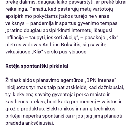
prekę dalimis, daugiau laiko pasvarstyti, ar prekė tikrai
reikalinga. Panašu, kad pastarųjų metų vartotojų
apsipirkimo pokyčiams įtakos turėjo ne vienas
veiksnys – pandemija ir spartus gyvenimo tempas
įpratino daugiau apsipirkinėti internetu, išaugusi
infliacija – taupyti, ieškoti akcijų“, – pasakojo „Klix“
plėtros vadovas Andrius Bolšaitis, šią savaitę
vykusiuose „Klix“ verslo pusryčiuose.
Retėja spontaniški pirkiniai
Žiniasklaidos planavimo agentūros „BPN Intense“
inicijuotas tyrimas taip pat atskleidė, kad dažniausiai,
t.y. kiekvieną savaitę gyventojai perka maisto ir
kasdienes prekes, bent kartą per mėnesį – vaistus ir
grožio produktus. Elektronikos ir namų technikos
pirkėjai neperka spontaniškai ir jos įsigijimą planuoti
pradeda anksčiausiai.