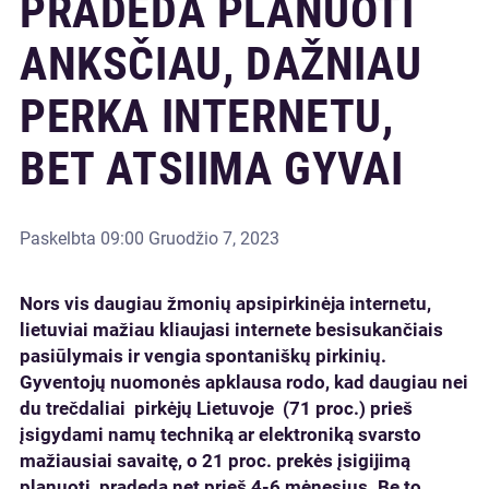
PRADEDA PLANUOTI
ANKSČIAU, DAŽNIAU
PERKA INTERNETU,
BET ATSIIMA GYVAI
Paskelbta
09:00 Gruodžio 7, 2023
Nors vis daugiau žmonių apsipirkinėja internetu,
lietuviai mažiau kliaujasi internete besisukančiais
pasiūlymais ir vengia spontaniškų pirkinių.
Gyventojų nuomonės apklausa rodo, kad daugiau nei
du trečdaliai pirkėjų Lietuvoje (71 proc.) prieš
įsigydami namų techniką ar elektroniką svarsto
mažiausiai savaitę, o 21 proc. prekės įsigijimą
planuoti pradeda net prieš 4-6 mėnesius. Be to,