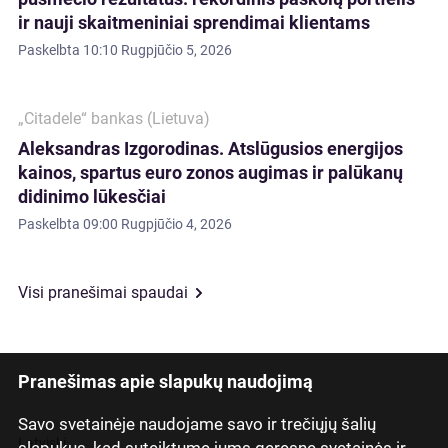
ir nauji skaitmeniniai sprendimai klientams
Paskelbta
10:10 Rugpjūčio 5, 2026
„Citadele“ bankas (Lietuva)
Aleksandras Izgorodinas. Atslūgusios energijos
kainos, spartus euro zonos augimas ir palūkanų
didinimo lūkesčiai
Paskelbta
09:00 Rugpjūčio 4, 2026
Visi pranešimai spaudai
Pranešimas apie slapukų naudojimą
Savo svetainėje naudojame savo ir trečiųjų šalių
Latviski
slapukus, kad suteiktume jums geresnę svetainės ir