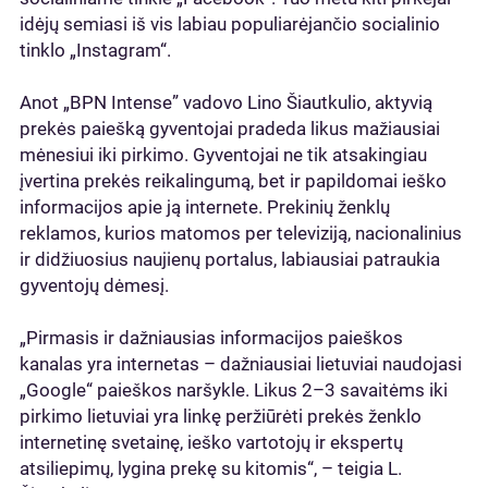
idėjų semiasi iš vis labiau populiarėjančio socialinio
tinklo „Instagram“.
Anot „BPN Intense” vadovo Lino Šiautkulio, aktyvią
prekės paiešką gyventojai pradeda likus mažiausiai
mėnesiui iki pirkimo. Gyventojai ne tik atsakingiau
įvertina prekės reikalingumą, bet ir papildomai ieško
informacijos apie ją internete. Prekinių ženklų
reklamos, kurios matomos per televiziją, nacionalinius
ir didžiuosius naujienų portalus, labiausiai patraukia
gyventojų dėmesį.
„Pirmasis ir dažniausias informacijos paieškos
kanalas yra internetas – dažniausiai lietuviai naudojasi
„Google“ paieškos naršykle. Likus 2–3 savaitėms iki
pirkimo lietuviai yra linkę peržiūrėti prekės ženklo
internetinę svetainę, ieško vartotojų ir ekspertų
atsiliepimų, lygina prekę su kitomis“, – teigia L.