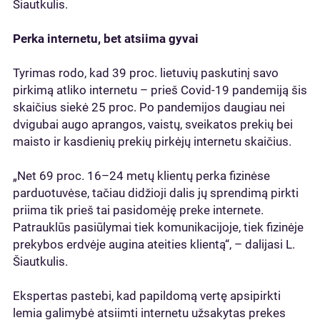
Šiautkulis.
Perka internetu, bet atsiima gyvai
Tyrimas rodo, kad 39 proc. lietuvių paskutinį savo
pirkimą atliko internetu – prieš Covid-19 pandemiją šis
skaičius siekė 25 proc. Po pandemijos daugiau nei
dvigubai augo aprangos, vaistų, sveikatos prekių bei
maisto ir kasdienių prekių pirkėjų internetu skaičius.
„Net 69 proc. 16–24 metų klientų perka fizinėse
parduotuvėse, tačiau didžioji dalis jų sprendimą pirkti
priima tik prieš tai pasidomėję preke internete.
Patrauklūs pasiūlymai tiek komunikacijoje, tiek fizinėje
prekybos erdvėje augina ateities klientą“, – dalijasi L.
Šiautkulis.
Ekspertas pastebi, kad papildomą vertę apsipirkti
lemia galimybė atsiimti internetu užsakytas prekes