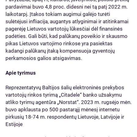
pardavimai buvo 4,8 proc. didesni nei tą patį 2022 m.
laikotarpį. Įtakos tokiam augimui galėjo turėti
sulėtėjusi infliacija, augantys atlyginimai ir atitinkamai
pagerėję Lietuvos vartotojų lūkesčiai dėl finansinės
padėties. Gali būti, kad palūkanų poveikio ir skausmo
pikas Lietuvos vartojimo rinkose yra pasiektas
kadangi palūkanų įtaką kompensuoja gyventojų
perkamosios galios atsigavimas.
Apie tyrimus
Reprezentatyvų Baltijos šalių elektroninės prekybos
vartotojų rinkos tyrimą „Citadele“ banko užsakymu
atliko tyrimų agentūra „Norstat“. 2023 m. rugsėjo mėn.
buvo apklausta po 500 pastarąjį mėnesį internetu
pirkusių 18-74 m. respondentų Lietuvoje, Latvijoje ir
Estijoje