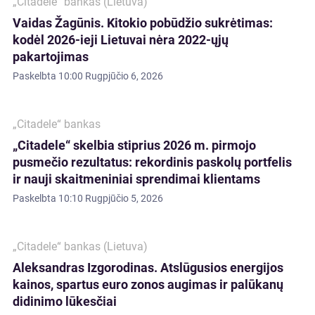
„Citadele“ bankas (Lietuva)
Vaidas Žagūnis. Kitokio pobūdžio sukrėtimas:
kodėl 2026-ieji Lietuvai nėra 2022-ųjų
pakartojimas
Paskelbta
10:00 Rugpjūčio 6, 2026
„Citadele“ bankas
„Citadele“ skelbia stiprius 2026 m. pirmojo
pusmečio rezultatus: rekordinis paskolų portfelis
ir nauji skaitmeniniai sprendimai klientams
Paskelbta
10:10 Rugpjūčio 5, 2026
„Citadele“ bankas (Lietuva)
Aleksandras Izgorodinas. Atslūgusios energijos
kainos, spartus euro zonos augimas ir palūkanų
didinimo lūkesčiai