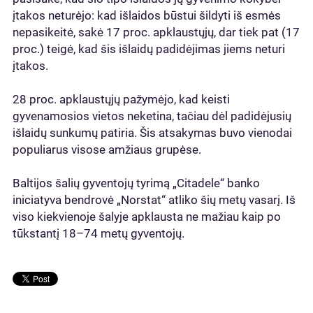
įtakos neturėjo: kad išlaidos būstui šildyti iš esmės
nepasikeitė, sakė 17 proc. apklaustųjų, dar tiek pat (17
proc.) teigė, kad šis išlaidų padidėjimas jiems neturi
įtakos.
28 proc. apklaustųjų pažymėjo, kad keisti
gyvenamosios vietos neketina, tačiau dėl padidėjusių
išlaidų sunkumų patiria. Šis atsakymas buvo vienodai
populiarus visose amžiaus grupėse.
Baltijos šalių gyventojų tyrimą „Citadele“ banko
iniciatyva bendrovė „Norstat“ atliko šių metų vasarį. Iš
viso kiekvienoje šalyje apklausta ne mažiau kaip po
tūkstantį 18–74 metų gyventojų.