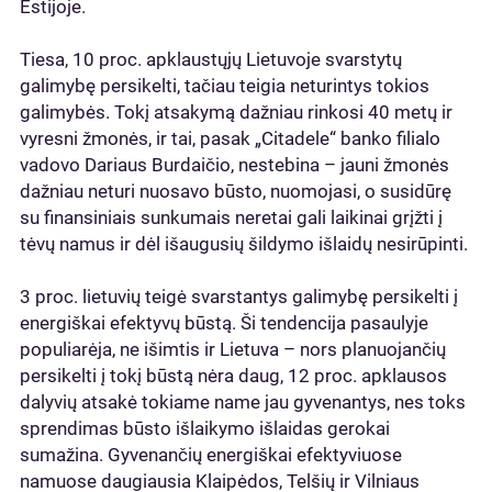
Estijoje.
Tiesa, 10 proc. apklaustųjų Lietuvoje svarstytų
galimybę persikelti, tačiau teigia neturintys tokios
galimybės. Tokį atsakymą dažniau rinkosi 40 metų ir
vyresni žmonės, ir tai, pasak „Citadele“ banko filialo
vadovo Dariaus Burdaičio, nestebina – jauni žmonės
dažniau neturi nuosavo būsto, nuomojasi, o susidūrę
su finansiniais sunkumais neretai gali laikinai grįžti į
tėvų namus ir dėl išaugusių šildymo išlaidų nesirūpinti.
3 proc. lietuvių teigė svarstantys galimybę persikelti į
energiškai efektyvų būstą. Ši tendencija pasaulyje
populiarėja, ne išimtis ir Lietuva – nors planuojančių
persikelti į tokį būstą nėra daug, 12 proc. apklausos
dalyvių atsakė tokiame name jau gyvenantys, nes toks
sprendimas būsto išlaikymo išlaidas gerokai
sumažina. Gyvenančių energiškai efektyviuose
namuose daugiausia Klaipėdos, Telšių ir Vilniaus