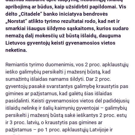
apribojimą ar būdus, kaip užsidirbti papildomai. Vis
dėlto „Citadele“ banko iniciatyva bendrovės
„Norstat“ atlikto tyrimo rezultatai rodo, kad net ir
smarkiai išaugus šildymo sąskaitoms, kurios sudaro
nemažą dalį mokesčių už būstą išlaidų, dauguma
Lietuvos gyventojų keisti gyvenamosios vietos
neketina.
Remiantis tyrimo duomenimis, vos 2 proc. apklaustųjų
ieško galimybių persikelti į mažesnį būstą, kad
sumažintų išlaidas namams šildyti. Dar 2 proc.
gyventojų pasakė svarstantys galimybę kraustytis pas
gimines ar pažįstamus, kad galėtų šias išlaidas
pasidalinti. Keisti gyvenamosios vietos dėl padidėjusių
išlaidų nelinkę ir šalių kaimynių gyventojai – galimybių
persikelti į mažesnį būstą sakė ieškantys 2 proc. estų
ir 3 proc. latvių, o kraustytis pas gimines ar
pažįstamus – po 1 proc. apklaustųjų Latvijoje ir