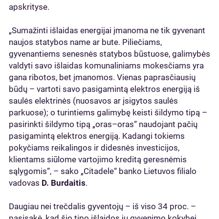
apskrityse.
„Sumažinti išlaidas energijai įmanoma ne tik gyvenant
naujos statybos name ar bute. Piliečiams,
gyvenantiems senesnės statybos būstuose, galimybės
valdyti savo išlaidas komunaliniams mokesčiams yra
gana ribotos, bet įmanomos. Vienas paprasčiausių
būdų – vartoti savo pasigamintą elektros energiją iš
saulės elektrinės (nuosavos ar įsigytos saulės
parkuose); o turintiems galimybę keisti šildymo tipą –
pasirinkti šildymo tipą „oras–oras“ naudojant pačių
pasigamintą elektros energiją. Kadangi tokiems
pokyčiams reikalingos ir didesnės investicijos,
klientams siūlome vartojimo kreditą geresnėmis
sąlygomis“, – sako „Citadele“ banko Lietuvos filialo
vadovas
D. Burdaitis
.
Daugiau nei trečdalis gyventojų – iš viso 34 proc. –
pasisakė, kad šio tipo išlaidos jų gyvenimo kokybei