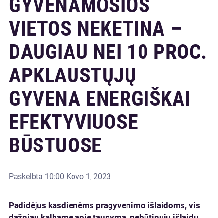
GYVENAMOSIOS
VIETOS NEKETINA –
DAUGIAU NEI 10 PROC.
APKLAUSTŲJŲ
GYVENA ENERGIŠKAI
EFEKTYVIUOSE
BŪSTUOSE
Paskelbta
10:00 Kovo 1, 2023
Padidėjus kasdienėms pragyvenimo išlaidoms, vis
dažniau kalbame apie taupymą, nebūtinųjų išlaidų