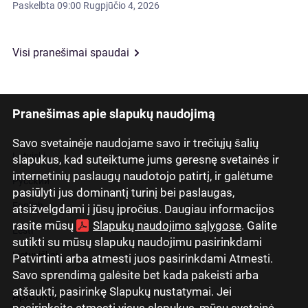
Paskelbta
09:00 Rugpjūčio 4, 2026
Visi pranešimai spaudai
Pranešimas apie slapukų naudojimą
Savo svetainėje naudojame savo ir trečiųjų šalių
Latviski
slapukus, kad suteiktume jums geresnę svetainės ir
internetinių paslaugų naudotojo patirtį, ir galėtume
Русский
pasiūlyti jus dominantį turinį bei paslaugas,
English
atsižvelgdami į jūsų įpročius. Daugiau informacijos
rasite mūsų
Slapukų naudojimo sąlygose
. Galite
Eesti
sutikti su mūsų slapukų naudojimu pasirinkdami
Lietuviškai
Patvirtinti arba atmesti juos pasirinkdami Atmesti.
Savo sprendimą galėsite bet kada pakeisti arba
atšaukti, pasirinkę Slapukų nustatymai. Jei
Apie mus