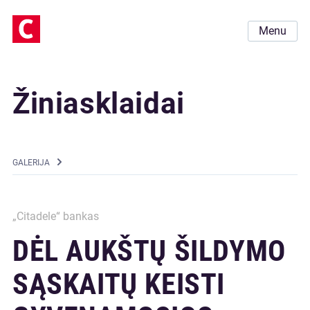
Menu
Žiniasklaidai
GALERIJA
„Citadele“ bankas
DĖL AUKŠTŲ ŠILDYMO
SĄSKAITŲ KEISTI