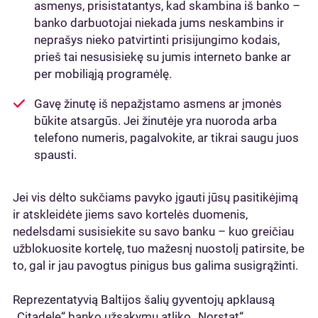
asmenys, prisistatantys, kad skambina iš banko –
banko darbuotojai niekada jums neskambins ir
neprašys nieko patvirtinti prisijungimo kodais,
prieš tai nesusisiekę su jumis interneto banke ar
per mobiliąją programėlę.
Gavę žinutę iš nepažįstamo asmens ar įmonės
būkite atsargūs. Jei žinutėje yra nuoroda arba
telefono numeris, pagalvokite, ar tikrai saugu juos
spausti.
Jei vis dėlto sukčiams pavyko įgauti jūsų pasitikėjimą
ir atskleidėte jiems savo kortelės duomenis,
nedelsdami susisiekite su savo banku – kuo greičiau
užblokuosite kortelę, tuo mažesnį nuostolį patirsite, be
to, gal ir jau pavogtus pinigus bus galima susigrąžinti.
Reprezentatyvią Baltijos šalių gyventojų apklausą
„Citadele“ banko užsakymu atliko „Norstat“.