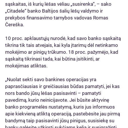
sąskaitas, iš kurių lėšas vėliau „susirenka“, – sako
„Citadele“ banko Baltijos šalių lėšų valdymo ir
prekybos finansavimo tarnybos vadovas Romas
Čereška.
10 proc. apklaustųjų nurodė, kad savo banko sąskaitą
tikrina tik tais atvejais, kai kyla įtarimų dėl netinkamo
mokėjimo ar pinigų trūkumo. 18 proc. pažymėjo, kad
sąskaitą tikrinasi tada, kai būtina įsitikinti, ar
mokėjimas atliktas.
„Nuolat sekti savo bankines operacijas yra
paprasčiausias ir greičiausias būdas pamatyti, jei kas
nors bando jūsų lėšas pasisavinti – pamatyti
pavedimą, kurio neinicijavote. Jei būsite aktyvinę
banko programėlės nustatymą, kuris jus informuos
apie kiekvieną atliktą operaciją, pastebėsite jau pirmą
bandymą taip pasisavinti jūsų pinigus, susisiekę su
banku galėsite užkirsti sukčiams kelią ir susigrąžinti