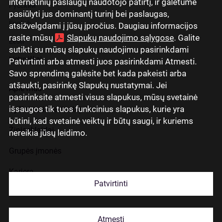
internetinių paslaugų naudotojo patirtį, ir galėtume
Русский
pasiūlyti jus dominantį turinį bei paslaugas,
English
atsižvelgdami į jūsų įpročius. Daugiau informacijos
rasite mūsų
Slapukų naudojimo sąlygose
. Galite
Eesti
sutikti su mūsų slapukų naudojimu pasirinkdami
Lietuviškai
Patvirtinti arba atmesti juos pasirinkdami Atmesti.
Savo sprendimą galėsite bet kada pakeisti arba
atšaukti, pasirinkę Slapukų nustatymai. Jei
Apie mus
pasirinksite atmesti visus slapukus, mūsų svetainė
išsaugos tik tuos funkcinius slapukus, kurie yra
Ryšiai su investuotojais
būtini, kad svetainė veiktų ir būtų saugi, ir kuriems
Žiniasklaidai
nereikia jūsų leidimo.
Grupės įmonės
Karjera
Patvirtinti
Kontaktai
Atmesti