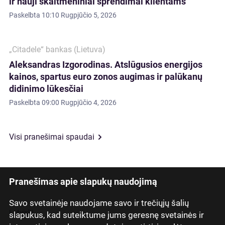
ir nauji skaitmeniniai sprendimai klientams
Paskelbta
10:10 Rugpjūčio 5, 2026
„Citadele“ bankas (Lietuva)
Aleksandras Izgorodinas. Atslūgusios energijos
kainos, spartus euro zonos augimas ir palūkanų
didinimo lūkesčiai
Paskelbta
09:00 Rugpjūčio 4, 2026
Visi pranešimai spaudai
Pranešimas apie slapukų naudojimą
Savo svetainėje naudojame savo ir trečiųjų šalių
Latviski
slapukus, kad suteiktume jums geresnę svetainės ir