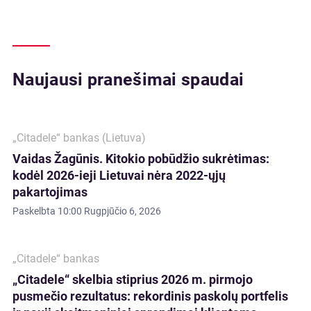
Naujausi pranešimai spaudai
„Citadele“ bankas (Lietuva)
Vaidas Žagūnis. Kitokio pobūdžio sukrėtimas:
kodėl 2026-ieji Lietuvai nėra 2022-ųjų
pakartojimas
Paskelbta
10:00 Rugpjūčio 6, 2026
„Citadele“ bankas
„Citadele“ skelbia stiprius 2026 m. pirmojo
pusmečio rezultatus: rekordinis paskolų portfelis