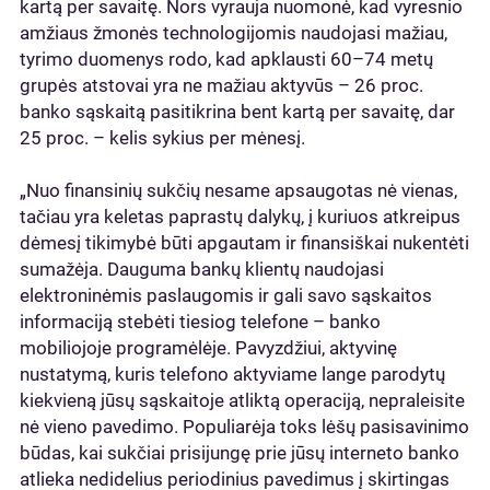
kartą per savaitę. Nors vyrauja nuomonė, kad vyresnio
amžiaus žmonės technologijomis naudojasi mažiau,
tyrimo duomenys rodo, kad apklausti 60–74 metų
grupės atstovai yra ne mažiau aktyvūs – 26 proc.
banko sąskaitą pasitikrina bent kartą per savaitę, dar
25 proc. – kelis sykius per mėnesį.
„Nuo finansinių sukčių nesame apsaugotas nė vienas,
tačiau yra keletas paprastų dalykų, į kuriuos atkreipus
dėmesį tikimybė būti apgautam ir finansiškai nukentėti
sumažėja. Dauguma bankų klientų naudojasi
elektroninėmis paslaugomis ir gali savo sąskaitos
informaciją stebėti tiesiog telefone – banko
mobiliojoje programėlėje. Pavyzdžiui, aktyvinę
nustatymą, kuris telefono aktyviame lange parodytų
kiekvieną jūsų sąskaitoje atliktą operaciją, nepraleisite
nė vieno pavedimo. Populiarėja toks lėšų pasisavinimo
būdas, kai sukčiai prisijungę prie jūsų interneto banko
atlieka nedidelius periodinius pavedimus į skirtingas