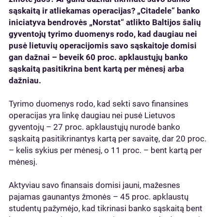
sąskaitą ir atliekamas operacijas? „Citadele“ banko
iniciatyva bendrovės „Norstat“ atlikto Baltijos šalių
gyventojų tyrimo duomenys rodo, kad daugiau nei
pusė lietuvių operacijomis savo sąskaitoje domisi
gan dažnai – beveik 60 proc. apklaustųjų banko
sąskaitą pasitikrina bent kartą per mėnesį arba
dažniau.
Tyrimo duomenys rodo, kad sekti savo finansines
operacijas yra linkę daugiau nei pusė Lietuvos
gyventojų – 27 proc. apklaustųjų nurodė banko
sąskaitą pasitikrinantys kartą per savaitę, dar 20 proc.
– kelis sykius per mėnesį, o 11 proc. – bent kartą per
mėnesį.
Aktyviau savo finansais domisi jauni, mažesnes
pajamas gaunantys žmonės – 45 proc. apklaustų
studentų pažymėjo, kad tikrinasi banko sąskaitą bent