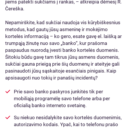
jiems patekti sukčiams į rankas, – atkreipia dėmesį R.
Čereška.
Nepamirškite, kad sukčiai naudoja vis kūrybiškesnius
metodus, kad gautų jūsų asmeninę ir mokėjimo
kortelės informaciją – ko gero, esate gavę el. laišką ar
trumpąją žinutę nuo savo „banko“, kur prašoma
paspaudus nuorodą įvesti banko kortelės duomenis.
Šitokiu būdu gavę tam tikrus jūsų asmens duomenis,
sukčiai gauna prieigą prie šių duomenų ir ateityje gali
pasinaudoti jūsų sąskaitoje esančiais pinigais. Kaip
apsisaugoti nuo tokių ir panašių incidentų?
Prie savo banko paskyros junkitės tik per
mobiliąją programėlę savo telefone arba per
oficialią banko interneto svetainę.
Su niekuo nesidalykite savo kortelės duomenimis,
autorizavimo kodais. Ypač, kai to telefonu prašo