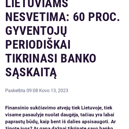
LIETUVIAMS
NESVETIMA: 60 PROC.
GYVENTOJŲ
PERIODIŠKAI
TIKRINASI BANKO
SĄSKAITĄ
Paskelbta
09:08 Kovo 13, 2023
Finansinio sukčiavimo atvejų tiek Lietuvoje, tiek
visame pasaulyje nuolat daugėja, tačiau yra labai
paprastų būdų, kaip bent iš dalies apsisaugoti. Ar
žinote juos? Ar gana dažnai tikrinate savo banko