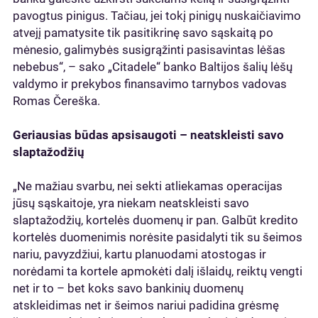
pavogtus pinigus. Tačiau, jei tokį pinigų nuskaičiavimo
atvejį pamatysite tik pasitikrinę savo sąskaitą po
mėnesio, galimybės susigrąžinti pasisavintas lėšas
nebebus“, – sako „Citadele“ banko Baltijos šalių lėšų
valdymo ir prekybos finansavimo tarnybos vadovas
Romas Čereška.
Geriausias būdas apsisaugoti – neatskleisti savo
slaptažodžių
„Ne mažiau svarbu, nei sekti atliekamas operacijas
jūsų sąskaitoje, yra niekam neatskleisti savo
slaptažodžių, kortelės duomenų ir pan. Galbūt kredito
kortelės duomenimis norėsite pasidalyti tik su šeimos
nariu, pavyzdžiui, kartu planuodami atostogas ir
norėdami ta kortele apmokėti dalį išlaidų, reiktų vengti
net ir to – bet koks savo bankinių duomenų
atskleidimas net ir šeimos nariui padidina grėsmę