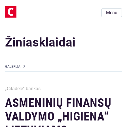
Menu
Žiniasklaidai
GALERIJA
„Citadele“ bankas
ASMENINIŲ FINANSŲ
VALDYMO „HIGIENA“