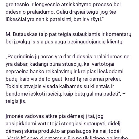
greitesnio ir lengvesnio atsiskaitymo proceso bei
didesnio pralaidumo. Galiu drąsiai teigti, jog šie
lūkesčiai yra ne tik pateisinti, bet ir viršyti.“
M. Butauskas taip pat teigia sulaukiantis ir komentarų
bei įžvalgų iš šia paslauga besinaudojančių klientų.
„Pagrindinis jų noras yra dar didesnis pralaidumas nei
yra dabar, kadangi būna situacijų, kai vartotojai
nepraeina banko reikalavimų ir kreipiasi ieškodami
būdų, kaip vis dėlto gauti kreditą reikiamai prekei.
Tokiais atvejais visada kalbamės su klientais ir
bandome ieškoti išeičių, kaip būtų galima padėti“, –
teigia jis.
Įmonės vadovas atkreipia dėmesį į tai, jog
apsipirkdami vartotojai stengiasi sutaupyti, didelį
dėmesį skiria produkto ar paslaugos kainai, todėl
„Varlė.lt“ savo klientams siūlo ne tik lizingo galimybę,