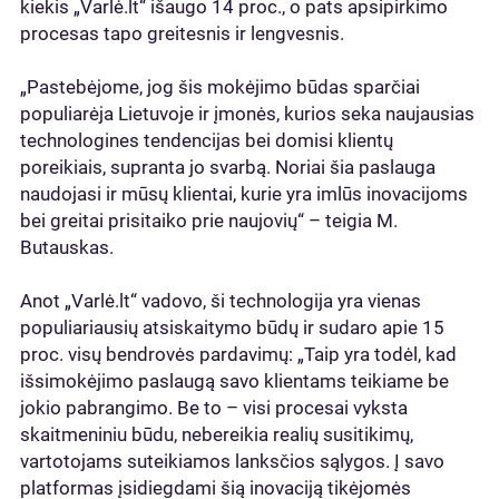
kiekis „Varlė.lt“ išaugo 14 proc., o pats apsipirkimo
procesas tapo greitesnis ir lengvesnis.
„Pastebėjome, jog šis mokėjimo būdas sparčiai
populiarėja Lietuvoje ir įmonės, kurios seka naujausias
technologines tendencijas bei domisi klientų
poreikiais, supranta jo svarbą. Noriai šia paslauga
naudojasi ir mūsų klientai, kurie yra imlūs inovacijoms
bei greitai prisitaiko prie naujovių“ – teigia M.
Butauskas.
Anot „Varlė.lt“ vadovo, ši technologija yra vienas
populiariausių atsiskaitymo būdų ir sudaro apie 15
proc. visų bendrovės pardavimų: „Taip yra todėl, kad
išsimokėjimo paslaugą savo klientams teikiame be
jokio pabrangimo. Be to – visi procesai vyksta
skaitmeniniu būdu, nebereikia realių susitikimų,
vartotojams suteikiamos lanksčios sąlygos. Į savo
platformas įsidiegdami šią inovaciją tikėjomės