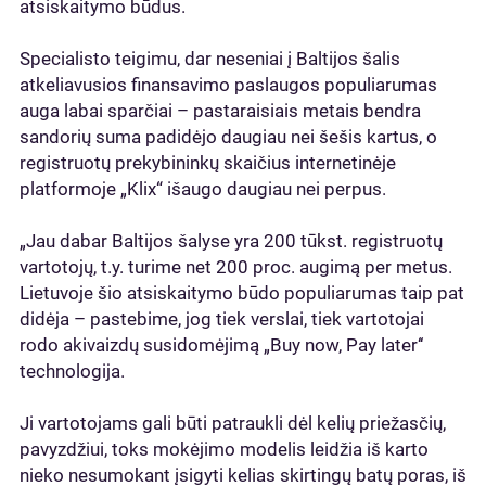
atsiskaitymo būdus.
Specialisto teigimu, dar neseniai į Baltijos šalis
atkeliavusios finansavimo paslaugos populiarumas
auga labai sparčiai – pastaraisiais metais bendra
sandorių suma padidėjo daugiau nei šešis kartus, o
registruotų prekybininkų skaičius internetinėje
platformoje „Klix“ išaugo daugiau nei perpus.
„Jau dabar Baltijos šalyse yra 200 tūkst. registruotų
vartotojų, t.y. turime net 200 proc. augimą per metus.
Lietuvoje šio atsiskaitymo būdo populiarumas taip pat
didėja – pastebime, jog tiek verslai, tiek vartotojai
rodo akivaizdų susidomėjimą „Buy now, Pay later‘‘
technologija.
Ji vartotojams gali būti patraukli dėl kelių priežasčių,
pavyzdžiui, toks mokėjimo modelis leidžia iš karto
nieko nesumokant įsigyti kelias skirtingų batų poras, iš