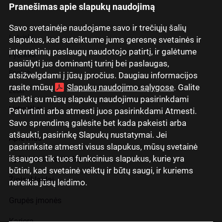
Pranešimas apie slapukų naudojimą
Savo svetainėje naudojame savo ir trečiųjų šalių
Latviski
slapukus, kad suteiktume jums geresnę svetainės ir
internetinių paslaugų naudotojo patirtį, ir galėtume
Русский
pasiūlyti jus dominantį turinį bei paslaugas,
English
atsižvelgdami į jūsų įpročius. Daugiau informacijos
rasite mūsų
Slapukų naudojimo sąlygose
. Galite
Eesti
sutikti su mūsų slapukų naudojimu pasirinkdami
Lietuviškai
Patvirtinti arba atmesti juos pasirinkdami Atmesti.
Savo sprendimą galėsite bet kada pakeisti arba
atšaukti, pasirinkę Slapukų nustatymai. Jei
Apie mus
pasirinksite atmesti visus slapukus, mūsų svetainė
išsaugos tik tuos funkcinius slapukus, kurie yra
Ryšiai su investuotojais
būtini, kad svetainė veiktų ir būtų saugi, ir kuriems
Žiniasklaidai
nereikia jūsų leidimo.
Grupės įmonės
Karjera