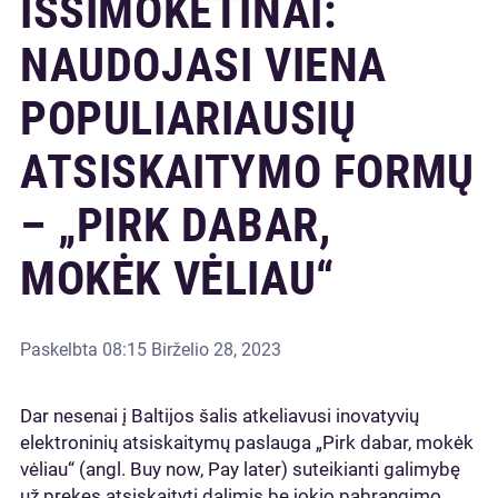
IŠSIMOKĖTINAI:
NAUDOJASI VIENA
POPULIARIAUSIŲ
ATSISKAITYMO FORMŲ
– „PIRK DABAR,
MOKĖK VĖLIAU“
Paskelbta
08:15 Birželio 28, 2023
Dar nesenai į Baltijos šalis atkeliavusi inovatyvių
elektroninių atsiskaitymų paslauga „Pirk dabar, mokėk
vėliau“ (angl. Buy now, Pay later) suteikianti galimybę
už prekes atsiskaityti dalimis be jokio pabrangimo,