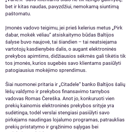
bet ir kitas naudas, pavyzdžiui, nemokamą siuntimą
paštomatu.
Įmonės vadovo teigimu, jei prieš kelerius metus „Pirk
dabar, mokėk vėliau“ atsiskaitymo būdas Baltijos
šalyse buvo naujovė, tai šiandien – tai neatsiejama
vartotojų kasdienybės dalis, o augant elektroninės
prekybos apimtims, didžiausios sėkmės gali tikėtis tik
tos įmonės, kurios sugebės savo klientams pasiūlyti
patogiausius mokėjimo sprendimus.
Šiai nuomonei pritaria ir „Citadele“ banko Baltijos šalių
lėšų valdymo ir prekybos finansavimo tarnybos
vadovas Romas Čereška. Anot jo, konkuruoti vien
prekių kainomis elektroninės prekybos srityje yra
sudėtinga, todėl verslai stengiasi pasiūlyti savo
pirkėjams naudingas lojalumo programas, patrauklias
prekių pristatymo ir grąžinimo sąlygas bei