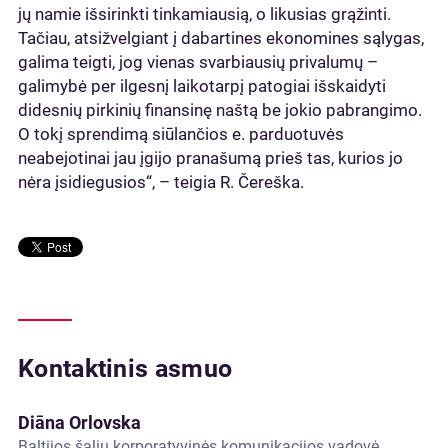
jų namie išsirinkti tinkamiausią, o likusias grąžinti.
Tačiau, atsižvelgiant į dabartines ekonomines sąlygas,
galima teigti, jog vienas svarbiausių privalumų –
galimybė per ilgesnį laikotarpį patogiai išskaidyti
didesnių pirkinių finansinę naštą be jokio pabrangimo.
O tokį sprendimą siūlančios e. parduotuvės
neabejotinai jau įgijo pranašumą prieš tas, kurios jo
nėra įsidiegusios“, – teigia R. Čereška.
Kontaktinis asmuo
Diāna Orlovska
Baltijos šalių korporatyvinės komunikacijos vadovė