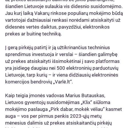
šiandien Lietuvoje sulaukia vis didesnio susidomėjimo.
Jau kurį laiką Vakarų rinkose populiarų mokėjimo būdą
vartotojai dažniausiai renkasi norėdami atsiskaityti už
didesnės vertės daiktus, pavyzdžiui, elektronikos
prekes ar buitinę techniką.
Į gerą pirkėjų patirtį ir ją užtikrinančius techninius
sprendimus investuoja ir verslai – šiandien galimybę
už prekes atsiskaityti išsimokėtinai į savo platformas
yra įsidiegę daugiau nei 500 elektroninių parduotuvių
Lietuvoje, tarp kurių – ir viena didžiausių elektroninės
komercijos bendrovių „Varlė.lt“.
Kaip teigia įmonės vadovas Marius Butauskas,
Lietuvos gyventojų susidomėjimas „Klix“ siūloma
mokėjimo paslauga „Pirk dabar, mokėk vėliau“ kasmet
auga – vos per pirmus penkis 2023-ųjų metų
mėnesius dalimis už prekes atsiskaitančių pirkėjų