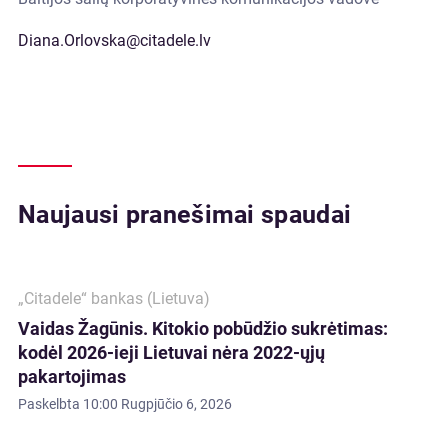
Diana.Orlovska@citadele.lv
Naujausi pranešimai spaudai
„Citadele“ bankas (Lietuva)
Vaidas Žagūnis. Kitokio pobūdžio sukrėtimas:
kodėl 2026-ieji Lietuvai nėra 2022-ųjų
pakartojimas
Paskelbta
10:00 Rugpjūčio 6, 2026