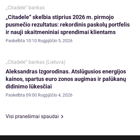
„Citadele“ bankas
„Citadele“ skelbia stiprius 2026 m. pirmojo
pusmečio rezultatus: rekordinis paskolų portfelis
ir nauji skaitmeniniai sprendimai klientams
Paskelbta
10:10 Rugpjūčio 5, 2026
„Citadele“ bankas (Lietuva)
Aleksandras Izgorodinas. Atslūgusios energijos
kainos, spartus euro zonos augimas ir palūkanų
didinimo lūkesčiai
Paskelbta
09:00 Rugpjūčio 4, 2026
Visi pranešimai spaudai