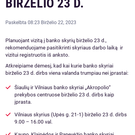
BIRŽELIO 23 D.
Paskelbta
08:23 Birželio 22, 2023
Planuojant vizitą į banko skyrių birželio 23 d.,
rekomenduojame pasitikrinti skyriaus darbo laiką ir
vizitui registruotis iš anksto.
Atkreipiame dėmesį, kad kai kurie banko skyriai
birželio 23 d. dirbs viena valanda trumpiau nei įprastai:
Šiaulių ir Vilniaus banko skyriai „Akropolio“
prekybos centruose birželio 23 d. dirbs kaip
įprasta.
Vilniaus skyrius (Upės g. 21-1) birželio 23 d. dirbs
9.00 – 16.00 val.
Kauno, Klaipėdos ir Panevėžio banko skyriai