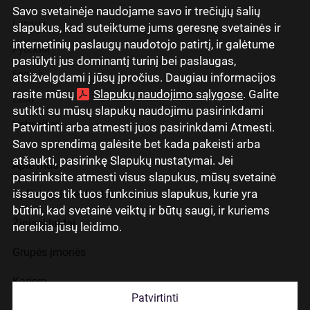
Savo svetainėje naudojame savo ir trečiųjų šalių
Latviski
slapukus, kad suteiktume jums geresnę svetainės ir
internetinių paslaugų naudotojo patirtį, ir galėtume
Русский
pasiūlyti jus dominantį turinį bei paslaugas,
English
atsižvelgdami į jūsų įpročius. Daugiau informacijos
rasite mūsų
Slapukų naudojimo sąlygose
. Galite
Eesti
sutikti su mūsų slapukų naudojimu pasirinkdami
Lietuviškai
Patvirtinti arba atmesti juos pasirinkdami Atmesti.
Savo sprendimą galėsite bet kada pakeisti arba
atšaukti, pasirinkę Slapukų nustatymai. Jei
Apie mus
pasirinksite atmesti visus slapukus, mūsų svetainė
išsaugos tik tuos funkcinius slapukus, kurie yra
Ryšiai su investuotojais
būtini, kad svetainė veiktų ir būtų saugi, ir kuriems
Žiniasklaidai
nereikia jūsų leidimo.
Grupės įmonės
Karjera
Patvirtinti