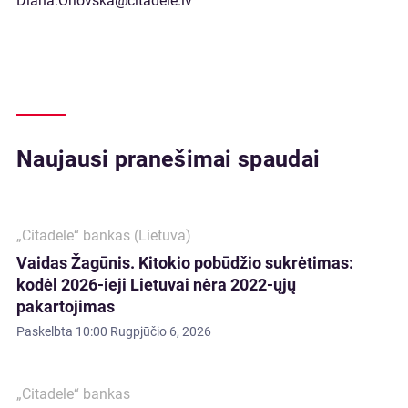
Diana.Orlovska@citadele.lv
Naujausi pranešimai spaudai
„Citadele“ bankas (Lietuva)
Vaidas Žagūnis. Kitokio pobūdžio sukrėtimas:
kodėl 2026-ieji Lietuvai nėra 2022-ųjų
pakartojimas
Paskelbta
10:00 Rugpjūčio 6, 2026
„Citadele“ bankas