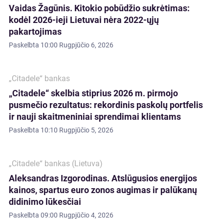
Vaidas Žagūnis. Kitokio pobūdžio sukrėtimas:
kodėl 2026-ieji Lietuvai nėra 2022-ųjų
pakartojimas
Paskelbta
10:00 Rugpjūčio 6, 2026
„Citadele“ bankas
„Citadele“ skelbia stiprius 2026 m. pirmojo
pusmečio rezultatus: rekordinis paskolų portfelis
ir nauji skaitmeniniai sprendimai klientams
Paskelbta
10:10 Rugpjūčio 5, 2026
„Citadele“ bankas (Lietuva)
Aleksandras Izgorodinas. Atslūgusios energijos
kainos, spartus euro zonos augimas ir palūkanų
didinimo lūkesčiai
Paskelbta
09:00 Rugpjūčio 4, 2026