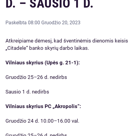
D. – SAUSIO 1 D.
Paskelbta
08:00 Gruodžio 20, 2023
Atkreipiame dėmesį, kad šventinėmis dienomis keisis
„Citadele“ banko skyrių darbo laikas.
Vilniaus skyrius (Upės g. 21-1):
Gruodžio 25–26 d. nedirbs
Sausio 1 d. nedirbs
Vilniaus skyrius PC „Akropolis“:
Gruodžio 24 d. 10.00–16.00 val.
Gruodžio 25–26 d. nedirbs