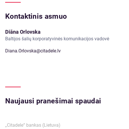
Kontaktinis asmuo
Diāna Orlovska
Baltijos šalių korporatyvinės komunikacijos vadovė
Diana.Orlovska@citadele.lv
Naujausi pranešimai spaudai
„Citadele“ bankas (Lietuva)