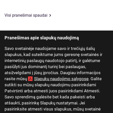
Visi pranešimai spaudai
Pranešimas apie slapukų naudojimą
Savo svetainėje naudojame savo ir trečiųjų šalių
Latviski
slapukus, kad suteiktume jums geresnę svetainės ir
internetinių paslaugų naudotojo patirtį, ir galėtume
Русский
pasiūlyti jus dominantį turinį bei paslaugas,
English
atsižvelgdami į jūsų įpročius. Daugiau informacijos
rasite mūsų
Slapukų naudojimo sąlygose
. Galite
Eesti
sutikti su mūsų slapukų naudojimu pasirinkdami
Lietuviškai
Patvirtinti arba atmesti juos pasirinkdami Atmesti.
Savo sprendimą galėsite bet kada pakeisti arba
atšaukti, pasirinkę Slapukų nustatymai. Jei
Apie mus
pasirinksite atmesti visus slapukus, mūsų svetainė