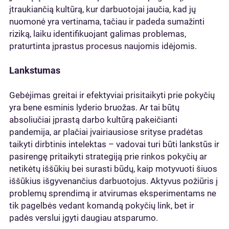
įtraukiančią kultūrą, kur darbuotojai jaučia, kad jų
nuomonė yra vertinama, tačiau ir padeda sumažinti
riziką, laiku identifikuojant galimas problemas,
praturtinta įprastus procesus naujomis idėjomis.
Lankstumas
Gebėjimas greitai ir efektyviai prisitaikyti prie pokyčių
yra bene esminis lyderio bruožas. Ar tai būtų
absoliučiai įprastą darbo kultūrą pakeičianti
pandemija, ar plačiai įvairiausiose srityse pradėtas
taikyti dirbtinis intelektas – vadovai turi būti lankstūs ir
pasirengę pritaikyti strategiją prie rinkos pokyčių ar
netikėtų iššūkių bei surasti būdų, kaip motyvuoti šiuos
iššūkius išgyvenančius darbuotojus. Aktyvus požiūris į
problemų sprendimą ir atvirumas eksperimentams ne
tik pagelbės vedant komandą pokyčių link, bet ir
padės verslui įgyti daugiau atsparumo.