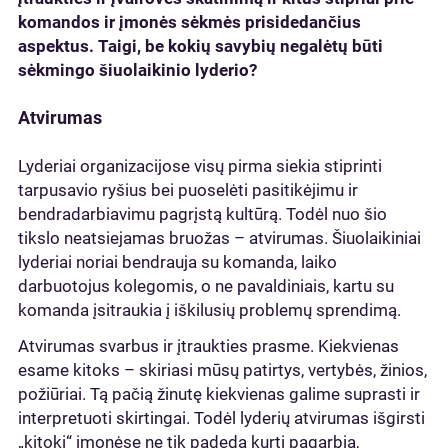
komandos ir įmonės sėkmės prisidedančius
aspektus. Taigi, be kokių savybių negalėtų būti
sėkmingo šiuolaikinio lyderio?
Atvirumas
Lyderiai organizacijose visų pirma siekia stiprinti
tarpusavio ryšius bei puoselėti pasitikėjimu ir
bendradarbiavimu pagrįstą kultūrą. Todėl nuo šio
tikslo neatsiejamas bruožas – atvirumas. Šiuolaikiniai
lyderiai noriai bendrauja su komanda, laiko
darbuotojus kolegomis, o ne pavaldiniais, kartu su
komanda įsitraukia į iškilusių problemų sprendimą.
Atvirumas svarbus ir įtraukties prasme. Kiekvienas
esame kitoks – skiriasi mūsų patirtys, vertybės, žinios,
požiūriai. Tą pačią žinutę kiekvienas galime suprasti ir
interpretuoti skirtingai. Todėl lyderių atvirumas išgirsti
„kitokį“ įmonėse ne tik padeda kurti pagarbią,