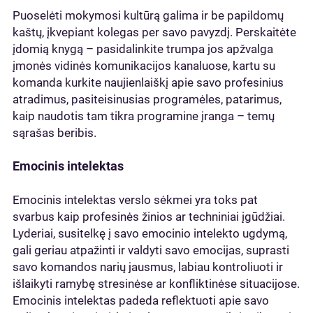
Puoselėti mokymosi kultūrą galima ir be papildomų
kaštų, įkvepiant kolegas per savo pavyzdį. Perskaitėte
įdomią knygą – pasidalinkite trumpa jos apžvalga
įmonės vidinės komunikacijos kanaluose, kartu su
komanda kurkite naujienlaiškį apie savo profesinius
atradimus, pasiteisinusias programėles, patarimus,
kaip naudotis tam tikra programine įranga – temų
sąrašas beribis.
Emocinis intelektas
Emocinis intelektas verslo sėkmei yra toks pat
svarbus kaip profesinės žinios ar techniniai įgūdžiai.
Lyderiai, susitelkę į savo emocinio intelekto ugdymą,
gali geriau atpažinti ir valdyti savo emocijas, suprasti
savo komandos narių jausmus, labiau kontroliuoti ir
išlaikyti ramybę stresinėse ar konfliktinėse situacijose.
Emocinis intelektas padeda reflektuoti apie savo