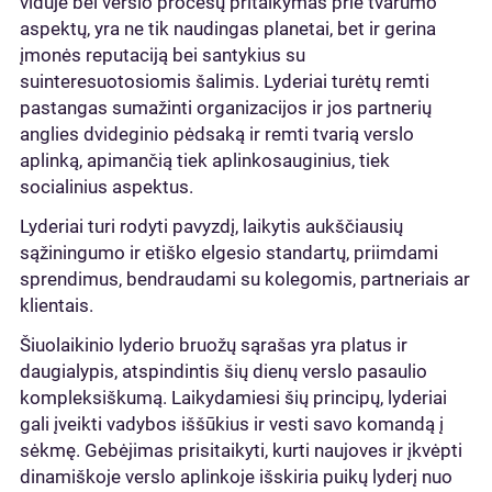
viduje bei verslo procesų pritaikymas prie tvarumo
aspektų, yra ne tik naudingas planetai, bet ir gerina
įmonės reputaciją bei santykius su
suinteresuotosiomis šalimis. Lyderiai turėtų remti
pastangas sumažinti organizacijos ir jos partnerių
anglies dvideginio pėdsaką ir remti tvarią verslo
aplinką, apimančią tiek aplinkosauginius, tiek
socialinius aspektus.
Lyderiai turi rodyti pavyzdį, laikytis aukščiausių
sąžiningumo ir etiško elgesio standartų, priimdami
sprendimus, bendraudami su kolegomis, partneriais ar
klientais.
Šiuolaikinio lyderio bruožų sąrašas yra platus ir
daugialypis, atspindintis šių dienų verslo pasaulio
kompleksiškumą. Laikydamiesi šių principų, lyderiai
gali įveikti vadybos iššūkius ir vesti savo komandą į
sėkmę. Gebėjimas prisitaikyti, kurti naujoves ir įkvėpti
dinamiškoje verslo aplinkoje išskiria puikų lyderį nuo