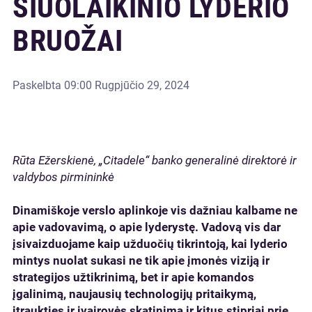
ŠIUOLAIKINIO LYDERIO
BRUOŽAI
Paskelbta
09:00 Rugpjūčio 29, 2024
Rūta Ežerskienė, „Citadele“ banko generalinė direktorė ir
valdybos pirmininkė
Dinamiškoje verslo aplinkoje vis dažniau kalbame ne
apie vadovavimą, o apie lyderystę. Vadovą vis dar
įsivaizduojame kaip užduočių tikrintoją, kai lyderio
mintys nuolat sukasi ne tik apie įmonės viziją ir
strategijos užtikrinimą, bet ir apie komandos
įgalinimą, naujausių technologijų pritaikymą,
įtraukties ir įvairovės skatinimą ir kitus stipriai prie