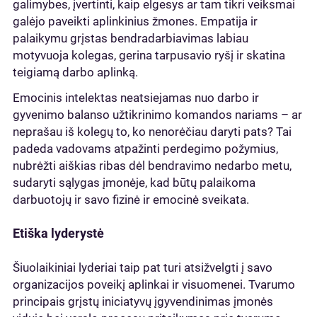
galimybes, įvertinti, kaip elgesys ar tam tikri veiksmai
galėjo paveikti aplinkinius žmones. Empatija ir
palaikymu grįstas bendradarbiavimas labiau
motyvuoja kolegas, gerina tarpusavio ryšį ir skatina
teigiamą darbo aplinką.
Emocinis intelektas neatsiejamas nuo darbo ir
gyvenimo balanso užtikrinimo komandos nariams – ar
neprašau iš kolegų to, ko nenorėčiau daryti pats? Tai
padeda vadovams atpažinti perdegimo požymius,
nubrėžti aiškias ribas dėl bendravimo nedarbo metu,
sudaryti sąlygas įmonėje, kad būtų palaikoma
darbuotojų ir savo fizinė ir emocinė sveikata.
Etiška lyderystė
Šiuolaikiniai lyderiai taip pat turi atsižvelgti į savo
organizacijos poveikį aplinkai ir visuomenei. Tvarumo
principais grįstų iniciatyvų įgyvendinimas įmonės