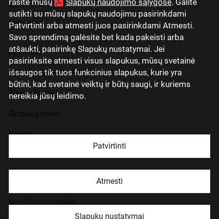
rasite mūsų
Slapukų naudojimo sąlygose
. Galite
Eesti
sutikti su mūsų slapukų naudojimu pasirinkdami
Lietuviškai
Patvirtinti arba atmesti juos pasirinkdami Atmesti.
Savo sprendimą galėsite bet kada pakeisti arba
atšaukti, pasirinkę Slapukų nustatymai. Jei
Apie mus
pasirinksite atmesti visus slapukus, mūsų svetainė
išsaugos tik tuos funkcinius slapukus, kurie yra
Ryšiai su investuotojais
būtini, kad svetainė veiktų ir būtų saugi, ir kuriems
Žiniasklaidai
nereikia jūsų leidimo.
Grupės įmonės
Karjera
Patvirtinti
Kontaktai
Atmesti
Slapukų naudojimas
Naudojimosi taisyklės
Slapukų nustatymai