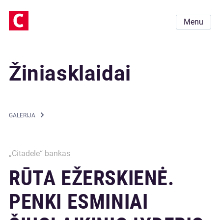
Menu
Žiniasklaidai
GALERIJA
„Citadele“ bankas
RŪTA EŽERSKIENĖ.
PENKI ESMINIAI