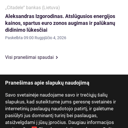
„Citadele“ bankas (Lietuva)
Aleksandras Izgorodinas. Atslūgusios energijos
kainos, spartus euro zonos augimas ir palūkanų
didinimo lūkesčiai
Paskelbta
09:00 Rugpjūčio 4, 2026
Visi pranešimai spaudai
Pranešimas apie slapukų naudojimą
Savo svetainėje naudojame savo ir trečiųjų šalių
Latviski
slapukus, kad suteiktume jums geresnę svetainės ir
internetinių paslaugų naudotojo patirtį, ir galėtume
Русский
pasiūlyti jus dominantį turinį bei paslaugas,
English
atsižvelgdami į jūsų įpročius. Daugiau informacijos