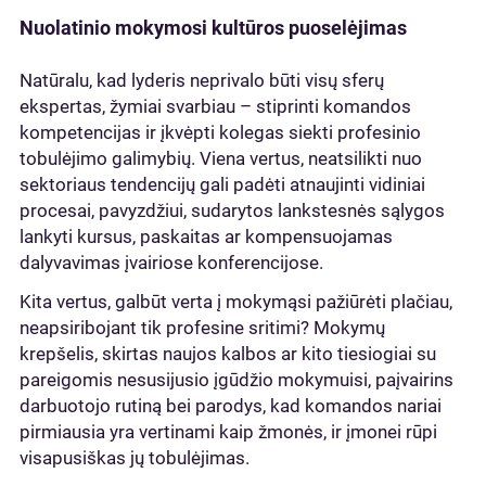
Nuolatinio mokymosi kultūros puoselėjimas
Natūralu, kad lyderis neprivalo būti visų sferų
ekspertas, žymiai svarbiau – stiprinti komandos
kompetencijas ir įkvėpti kolegas siekti profesinio
tobulėjimo galimybių. Viena vertus, neatsilikti nuo
sektoriaus tendencijų gali padėti atnaujinti vidiniai
procesai, pavyzdžiui, sudarytos lankstesnės sąlygos
lankyti kursus, paskaitas ar kompensuojamas
dalyvavimas įvairiose konferencijose.
Kita vertus, galbūt verta į mokymąsi pažiūrėti plačiau,
neapsiribojant tik profesine sritimi? Mokymų
krepšelis, skirtas naujos kalbos ar kito tiesiogiai su
pareigomis nesusijusio įgūdžio mokymuisi, paįvairins
darbuotojo rutiną bei parodys, kad komandos nariai
pirmiausia yra vertinami kaip žmonės, ir įmonei rūpi
visapusiškas jų tobulėjimas.