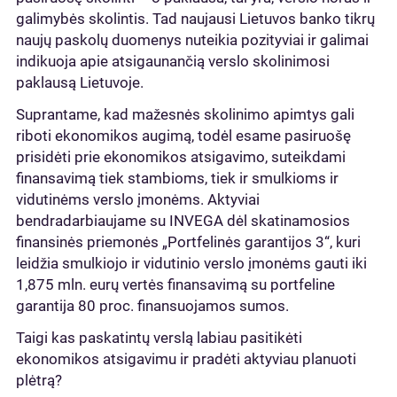
galimybės skolintis. Tad naujausi Lietuvos banko tikrų
naujų paskolų duomenys nuteikia pozityviai ir galimai
indikuoja apie atsigaunančią verslo skolinimosi
paklausą Lietuvoje.
Suprantame, kad mažesnės skolinimo apimtys gali
riboti ekonomikos augimą, todėl esame pasiruošę
prisidėti prie ekonomikos atsigavimo, suteikdami
finansavimą tiek stambioms, tiek ir smulkioms ir
vidutinėms verslo įmonėms. Aktyviai
bendradarbiaujame su INVEGA dėl skatinamosios
finansinės priemonės „Portfelinės garantijos 3“, kuri
leidžia smulkiojo ir vidutinio verslo įmonėms gauti iki
1,875 mln. eurų vertės finansavimą su portfeline
garantija 80 proc. finansuojamos sumos.
Taigi kas paskatintų verslą labiau pasitikėti
ekonomikos atsigavimu ir pradėti aktyviau planuoti
plėtrą?