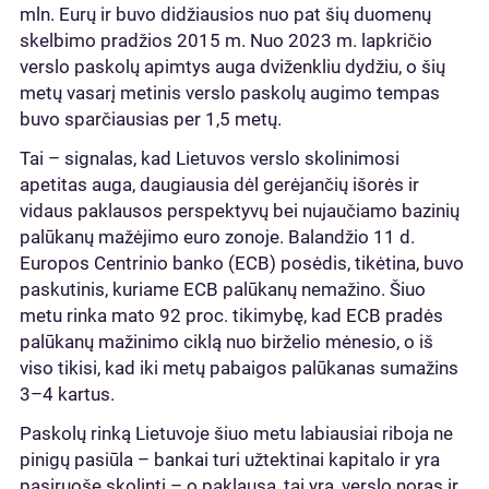
mln. Eurų ir buvo didžiausios nuo pat šių duomenų
skelbimo pradžios 2015 m. Nuo 2023 m. lapkričio
verslo paskolų apimtys auga dviženkliu dydžiu, o šių
metų vasarį metinis verslo paskolų augimo tempas
buvo sparčiausias per 1,5 metų.
Tai – signalas, kad Lietuvos verslo skolinimosi
apetitas auga, daugiausia dėl gerėjančių išorės ir
vidaus paklausos perspektyvų bei nujaučiamo bazinių
palūkanų mažėjimo euro zonoje. Balandžio 11 d.
Europos Centrinio banko (ECB) posėdis, tikėtina, buvo
paskutinis, kuriame ECB palūkanų nemažino. Šiuo
metu rinka mato 92 proc. tikimybę, kad ECB pradės
palūkanų mažinimo ciklą nuo birželio mėnesio, o iš
viso tikisi, kad iki metų pabaigos palūkanas sumažins
3–4 kartus.
Paskolų rinką Lietuvoje šiuo metu labiausiai riboja ne
pinigų pasiūla – bankai turi užtektinai kapitalo ir yra
pasiruošę skolinti – o paklausa, tai yra, verslo noras ir