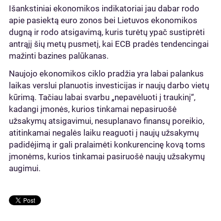
Išankstiniai ekonomikos indikatoriai jau dabar rodo
apie pasiektą euro zonos bei Lietuvos ekonomikos
dugną ir rodo atsigavimą, kuris turėtų ypač sustiprėti
antrąjį šių metų pusmetį, kai ECB pradės tendencingai
mažinti bazines palūkanas.
Naujojo ekonomikos ciklo pradžia yra labai palankus
laikas verslui planuotis investicijas ir naujų darbo vietų
kūrimą. Tačiau labai svarbu „nepavėluoti į traukinį“,
kadangi įmonės, kurios tinkamai nepasiruošė
užsakymų atsigavimui, nesuplanavo finansų poreikio,
atitinkamai negalės laiku reaguoti į naujų užsakymų
padidėjimą ir gali pralaimėti konkurencinę kovą toms
įmonėms, kurios tinkamai pasiruošė naujų užsakymų
augimui.