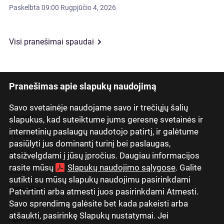
Paskelbta
09:00 Rugpjūčio 4, 2026
Visi pranešimai spaudai
Pranešimas apie slapukų naudojimą
Savo svetainėje naudojame savo ir trečiųjų šalių
Latviski
slapukus, kad suteiktume jums geresnę svetainės ir
internetinių paslaugų naudotojo patirtį, ir galėtume
Русский
pasiūlyti jus dominantį turinį bei paslaugas,
English
atsižvelgdami į jūsų įpročius. Daugiau informacijos
rasite mūsų
Slapukų naudojimo sąlygose
. Galite
Eesti
sutikti su mūsų slapukų naudojimu pasirinkdami
Lietuviškai
Patvirtinti arba atmesti juos pasirinkdami Atmesti.
Savo sprendimą galėsite bet kada pakeisti arba
atšaukti, pasirinkę Slapukų nustatymai. Jei
Apie mus