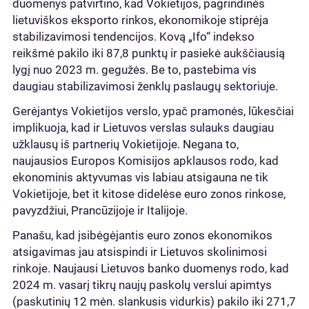
duomenys patvirtino, kad Vokietijos, pagrindinės
lietuviškos eksporto rinkos, ekonomikoje stiprėja
stabilizavimosi tendencijos. Kovą „Ifo“ indekso
reikšmė pakilo iki 87,8 punktų ir pasiekė aukščiausią
lygį nuo 2023 m. gegužės. Be to, pastebima vis
daugiau stabilizavimosi ženklų paslaugų sektoriuje.
Gerėjantys Vokietijos verslo, ypač pramonės, lūkesčiai
implikuoja, kad ir Lietuvos verslas sulauks daugiau
užklausų iš partnerių Vokietijoje. Negana to,
naujausios Europos Komisijos apklausos rodo, kad
ekonominis aktyvumas vis labiau atsigauna ne tik
Vokietijoje, bet it kitose didelėse euro zonos rinkose,
pavyzdžiui, Prancūzijoje ir Italijoje.
Panašu, kad įsibėgėjantis euro zonos ekonomikos
atsigavimas jau atsispindi ir Lietuvos skolinimosi
rinkoje. Naujausi Lietuvos banko duomenys rodo, kad
2024 m. vasarį tikrų naujų paskolų verslui apimtys
(paskutinių 12 mėn. slankusis vidurkis) pakilo iki 271,7