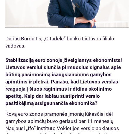
Darius Burdaitis, „Citadele“ banko Lietuvos filialo
vadovas.
Stabilizaciją euro zonoje įžvelgiantys ekonomistai
Lietuvos verslui siunčia pirmuosius signalus apie
būtiną pasiruošimą išaugsiančioms gamybos
apimtims ir plėtrai. Panašu, kad Lietuvos verslas
reaguoja į šiuos raginimus ir didina skolinimo
apetitą. Kaip dar labiau sustiprinti verslo
pasitikėjimą atsigaunančia ekonomika?
Kovą euro zonos pramonės įmonių lūkesčiai dėl
gamybos apimčių buvo geriausi per 11 mėnesių.
Naujausi „Ifo“ instituto Vokietijos verslo apklausos