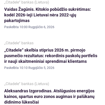
„Citadele“ bankas (Lietuva)
Vaidas Žagūnis. Kitokio pobūdžio sukrėtimas:
kodėl 2026-ieji Lietuvai nėra 2022-ųjų
pakartojimas
Paskelbta
10:00 Rugpjūčio 6, 2026
„Citadele“ bankas
„Citadele“ skelbia stiprius 2026 m. pirmojo
pusmečio rezultatus: rekordinis paskolų portfelis
ir nauji skaitmeniniai sprendimai klientams
Paskelbta
10:10 Rugpjūčio 5, 2026
„Citadele“ bankas (Lietuva)
Aleksandras Izgorodinas. Atslūgusios energijos
kainos, spartus euro zonos augimas ir palūkanų
didinimo lūkesčiai