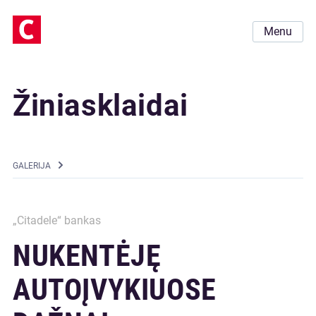
Menu
Žiniasklaidai
GALERIJA
„Citadele“ bankas
NUKENTĖJĘ
AUTOĮVYKIUOSE