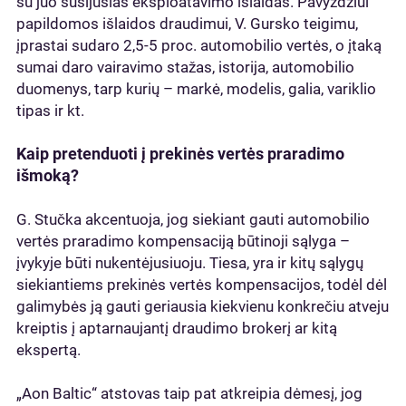
su juo susijusias eksploatavimo išlaidas. Pavyzdžiui
papildomos išlaidos draudimui, V. Gursko teigimu,
įprastai sudaro 2,5-5 proc. automobilio vertės, o įtaką
sumai daro vairavimo stažas, istorija, automobilio
duomenys, tarp kurių – markė, modelis, galia, variklio
tipas ir kt.
Kaip pretenduoti į prekinės vertės praradimo
išmoką?
G. Stučka akcentuoja, jog siekiant gauti automobilio
vertės praradimo kompensaciją būtinoji sąlyga –
įvykyje būti nukentėjusiuoju. Tiesa, yra ir kitų sąlygų
siekiantiems prekinės vertės kompensacijos, todėl dėl
galimybės ją gauti geriausia kiekvienu konkrečiu atveju
kreiptis į aptarnaujantį draudimo brokerį ar kitą
ekspertą.
„Aon Baltic“ atstovas taip pat atkreipia dėmesį, jog