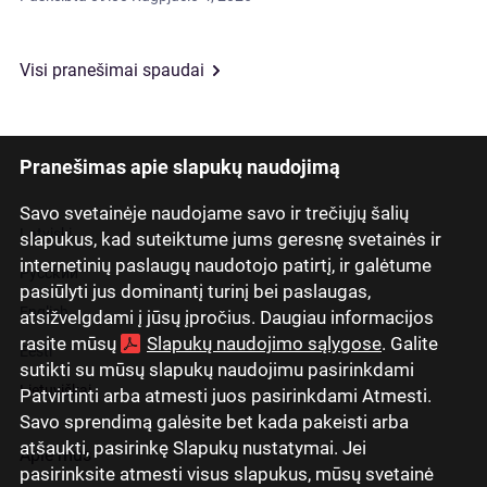
Visi pranešimai spaudai
Pranešimas apie slapukų naudojimą
Savo svetainėje naudojame savo ir trečiųjų šalių
Latviski
slapukus, kad suteiktume jums geresnę svetainės ir
internetinių paslaugų naudotojo patirtį, ir galėtume
Русский
pasiūlyti jus dominantį turinį bei paslaugas,
English
atsižvelgdami į jūsų įpročius. Daugiau informacijos
rasite mūsų
Slapukų naudojimo sąlygose
. Galite
Eesti
sutikti su mūsų slapukų naudojimu pasirinkdami
Lietuviškai
Patvirtinti arba atmesti juos pasirinkdami Atmesti.
Savo sprendimą galėsite bet kada pakeisti arba
atšaukti, pasirinkę Slapukų nustatymai. Jei
Apie mus
pasirinksite atmesti visus slapukus, mūsų svetainė