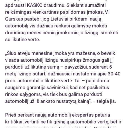
apdrausti KASKO draudimu. Siekiant sumažinti
reikšmingas vienkartines papildomas įmokas, V.
Gurskas pastebi, jog Lietuviai pirkdami naują
automobilį vis dažniau renkasi galimybę mokėti
draudimą mėnesinėmis įmokomis, o lizingą išmokėti
su likutine verte.
„Šiuo atveju mėnesinė įmoka yra mažesnė, o beveik
visada automobilį lizingu nusipirkęs žmogus gali jį
parduoti už likutinę sumą – pavyzdžiui, sudarant 5
metų lizingo sutartį dažniausiai nustatoma apie 30-40
proc. automobilio likutinė vertė. Tai – papildoma
saugumo garantija savininkui, kad net pasikeitus
rinkos sąlygoms, vis tiek bus galima parduoti
automobilį už iš anksto nustatytą kainą“, – teigia jis.
Prieš perkant naują automobilį ekspertas pataria
kritiškai įvertinti ne tik grynąją automobilio vertę, bet ir