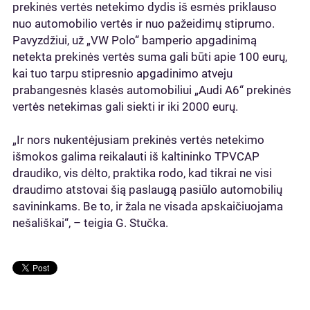
prekinės vertės netekimo dydis iš esmės priklauso
nuo automobilio vertės ir nuo pažeidimų stiprumo.
Pavyzdžiui, už „VW Polo“ bamperio apgadinimą
netekta prekinės vertės suma gali būti apie 100 eurų,
kai tuo tarpu stipresnio apgadinimo atveju
prabangesnės klasės automobiliui „Audi A6“ prekinės
vertės netekimas gali siekti ir iki 2000 eurų.
„Ir nors nukentėjusiam prekinės vertės netekimo
išmokos galima reikalauti iš kaltininko TPVCAP
draudiko, vis dėlto, praktika rodo, kad tikrai ne visi
draudimo atstovai šią paslaugą pasiūlo automobilių
savininkams. Be to, ir žala ne visada apskaičiuojama
nešališkai“, – teigia G. Stučka.