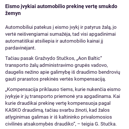
Eismo įvykiai automobilio prekinę vertę smukdo
žemyn
Automobiliui patekus į eismo įvykį ir patyrus žalą, jo
vertė neišvengiamai sumažėja, tad visi apgadinimai
automatiškai atsiliepia ir automobilio kainai jį
pardavinėjant.
Tačiau pasak Gražvydo Stučkos, „Aon Baltic“
transporto žalų administravimo grupės vadovo,
daugelis nežino apie galimybę iš draudimo bendrovių
gauti prarastos prekinės vertės kompensaciją.
„Kompensacija priklauso tiems, kurie nukenčia eismo
įvykyje ir jų transporto priemonė yra apgadinama. Kai
kurie draudikai prekinę vertę kompensuoja pagal
KASKO draudimą, tačiau svarbu žinoti, kad žalos
atlyginimas galimas ir iš kaltininko privalomosios
civilinės atsakomybės draudiko“, – teigia G. Stučka.