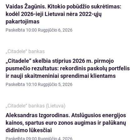
Vaidas Žagūnis. Kitokio pobūdžio sukrėtimas:
kodėl 2026-ieji Lietuvai nėra 2022-ųjų
pakartojimas
Paskelbta
10:00 Rugpjūčio 6, 2026
„Citadele“ bankas
„Citadele“ skelbia stiprius 2026 m. pirmojo
pusmečio rezultatus: rekordinis paskolų portfelis
ir nauji skaitmeniniai sprendimai klientams
Paskelbta
10:10 Rugpjūčio 5, 2026
„Citadele“ bankas (Lietuva)
Aleksandras Izgorodinas. Atslūgusios energijos
kainos, spartus euro zonos augimas ir palūkanų
didinimo lūkesčiai
Paskelbta
09:00 Rugpjūčio 4, 2026