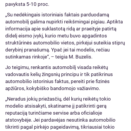
pavyksta 5-10 proc.
„Su nedėkingais istoriniais faktais parduodamą
automobilį galima nupirkti reikšmingai pigiau. Aptikta
informacija apie suklastotą ridą ar praeityje patirtą
didelį eismo įvykį, kurio metu buvo apgadintos
struktūrinės automobilio vietos, pirkėjui suteikia stiprų
derybinį pranašumą. Ypač jei tai modelis, rečiau
sutinkamas rinkoje“, – teigia M. Buzelis.
Jo teigimu, renkantis automobilį visada reikėtų
vadovautis kelių žingsnių principu ir tik patikrinus
automobilio istorinius faktus, pereiti prie fizinės
apžiūros, kokybiško bandomojo važiavimo.
„Neradus jokių priežasčių, dėl kurių reikėtų tokio
modelio atsisakyti, skatiname jį patikrinti gerą
reputaciją turinčiame servise arba oficialioje
atstovybėje. Jei pardavėjas nesutinka automobilio
tikrinti pagal pirkėjo pageidavimą, tikriausiai tokio