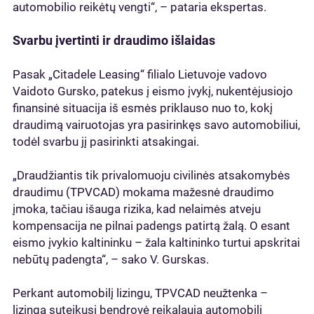
automobilio reikėtų vengti“, – pataria ekspertas.
Svarbu įvertinti ir draudimo išlaidas
Pasak „Citadele Leasing“ filialo Lietuvoje vadovo
Vaidoto Gursko, patekus į eismo įvykį, nukentėjusiojo
finansinė situacija iš esmės priklauso nuo to, kokį
draudimą vairuotojas yra pasirinkęs savo automobiliui,
todėl svarbu jį pasirinkti atsakingai.
„Draudžiantis tik privalomuoju civilinės atsakomybės
draudimu (TPVCAD) mokama mažesnė draudimo
įmoka, tačiau išauga rizika, kad nelaimės atveju
kompensacija ne pilnai padengs patirtą žalą. O esant
eismo įvykio kaltininku – žala kaltininko turtui apskritai
nebūtų padengta“, – sako V. Gurskas.
Perkant automobilį lizingu, TPVCAD neužtenka –
lizingą suteikusi bendrovė reikalauja automobilį