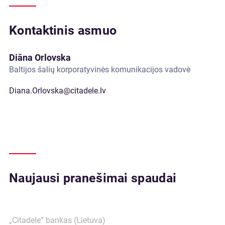
Kontaktinis asmuo
Diāna Orlovska
Baltijos šalių korporatyvinės komunikacijos vadovė
Diana.Orlovska@citadele.lv
Naujausi pranešimai spaudai
„Citadele“ bankas (Lietuva)