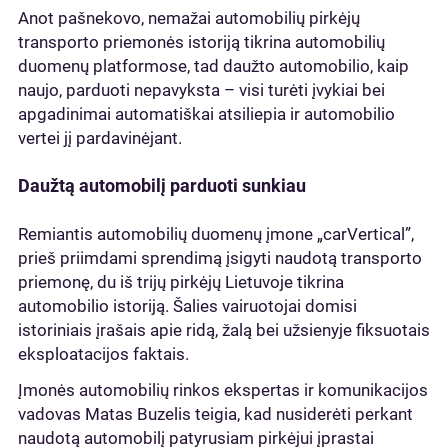
Anot pašnekovo, nemažai automobilių pirkėjų
transporto priemonės istoriją tikrina automobilių
duomenų platformose, tad daužto automobilio, kaip
naujo, parduoti nepavyksta – visi turėti įvykiai bei
apgadinimai automatiškai atsiliepia ir automobilio
vertei jį pardavinėjant.
Daužtą automobilį parduoti sunkiau
Remiantis automobilių duomenų įmone „carVertical”,
prieš priimdami sprendimą įsigyti naudotą transporto
priemonę, du iš trijų pirkėjų Lietuvoje tikrina
automobilio istoriją. Šalies vairuotojai domisi
istoriniais įrašais apie ridą, žalą bei užsienyje fiksuotais
eksploatacijos faktais.
Įmonės automobilių rinkos ekspertas ir komunikacijos
vadovas Matas Buzelis teigia, kad nusiderėti perkant
naudotą automobilį patyrusiam pirkėjui įprastai