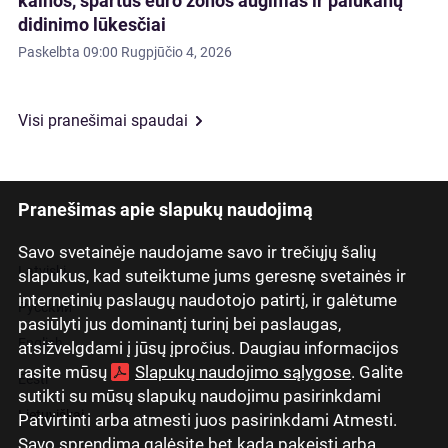
kainos, spartus euro zonos augimas ir palūkanų
didinimo lūkesčiai
Paskelbta
09:00 Rugpjūčio 4, 2026
Visi pranešimai spaudai
Pranešimas apie slapukų naudojimą
Savo svetainėje naudojame savo ir trečiųjų šalių
Latviski
slapukus, kad suteiktume jums geresnę svetainės ir
internetinių paslaugų naudotojo patirtį, ir galėtume
Русский
pasiūlyti jus dominantį turinį bei paslaugas,
English
atsižvelgdami į jūsų įpročius. Daugiau informacijos
rasite mūsų
Slapukų naudojimo sąlygose
. Galite
Eesti
sutikti su mūsų slapukų naudojimu pasirinkdami
Lietuviškai
Patvirtinti arba atmesti juos pasirinkdami Atmesti.
Savo sprendimą galėsite bet kada pakeisti arba