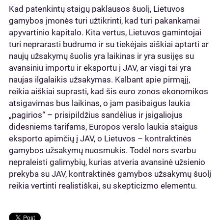
Kad patenkintų staigų paklausos šuolį, Lietuvos
gamybos įmonės turi užtikrinti, kad turi pakankamai
apyvartinio kapitalo. Kita vertus, Lietuvos gamintojai
turi neprarasti budrumo ir su tiekėjais aiškiai aptarti ar
naujų užsakymų šuolis yra laikinas ir yra susijęs su
avansiniu importu ir eksportu į JAV, ar visgi tai yra
naujas ilgalaikis užsakymas. Kalbant apie pirmąjį,
reikia aiškiai suprasti, kad šis euro zonos ekonomikos
atsigavimas bus laikinas, o jam pasibaigus laukia
„pagirios“ – prisipildžius sandėlius ir įsigaliojus
didesniems tarifams, Europos verslo laukia staigus
eksporto apimčių į JAV, o Lietuvos – kontraktinės
gamybos užsakymų nuosmukis. Todėl nors svarbu
nepraleisti galimybių, kurias atveria avansinė užsienio
prekyba su JAV, kontraktinės gamybos užsakymų šuolį
reikia vertinti realistiškai, su skepticizmo elementu.