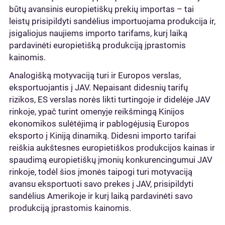
būtų avansinis europietiškų prekių importas – tai
leistų prisipildyti sandėlius importuojama produkcija ir,
įsigaliojus naujiems importo tarifams, kurį laiką
pardavinėti europietišką produkciją įprastomis
kainomis.
Analogišką motyvaciją turi ir Europos verslas,
eksportuojantis į JAV. Nepaisant didesnių tarifų
rizikos, ES verslas norės likti turtingoje ir didelėje JAV
rinkoje, ypač turint omenyje reikšmingą Kinijos
ekonomikos sulėtėjimą ir pablogėjusią Europos
eksporto į Kiniją dinamiką. Didesni importo tarifai
reiškia aukštesnes europietiškos produkcijos kainas ir
spaudimą europietiškų įmonių konkurencingumui JAV
rinkoje, todėl šios įmonės taipogi turi motyvaciją
avansu eksportuoti savo prekes į JAV, prisipildyti
sandėlius Amerikoje ir kurį laiką pardavinėti savo
produkciją įprastomis kainomis.