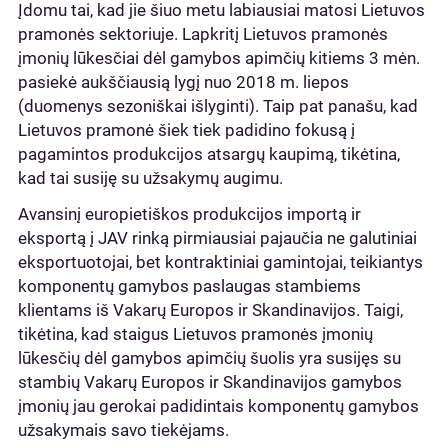
Įdomu tai, kad jie šiuo metu labiausiai matosi Lietuvos
pramonės sektoriuje. Lapkritį Lietuvos pramonės
įmonių lūkesčiai dėl gamybos apimčių kitiems 3 mėn.
pasiekė aukščiausią lygį nuo 2018 m. liepos
(duomenys sezoniškai išlyginti). Taip pat panašu, kad
Lietuvos pramonė šiek tiek padidino fokusą į
pagamintos produkcijos atsargų kaupimą, tikėtina,
kad tai susiję su užsakymų augimu.
Avansinį europietiškos produkcijos importą ir
eksportą į JAV rinką pirmiausiai pajaučia ne galutiniai
eksportuotojai, bet kontraktiniai gamintojai, teikiantys
komponentų gamybos paslaugas stambiems
klientams iš Vakarų Europos ir Skandinavijos. Taigi,
tikėtina, kad staigus Lietuvos pramonės įmonių
lūkesčių dėl gamybos apimčių šuolis yra susijęs su
stambių Vakarų Europos ir Skandinavijos gamybos
įmonių jau gerokai padidintais komponentų gamybos
užsakymais savo tiekėjams.