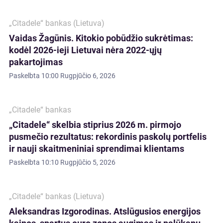
„Citadele“ bankas (Lietuva)
Vaidas Žagūnis. Kitokio pobūdžio sukrėtimas:
kodėl 2026-ieji Lietuvai nėra 2022-ųjų
pakartojimas
Paskelbta
10:00 Rugpjūčio 6, 2026
„Citadele“ bankas
„Citadele“ skelbia stiprius 2026 m. pirmojo
pusmečio rezultatus: rekordinis paskolų portfelis
ir nauji skaitmeniniai sprendimai klientams
Paskelbta
10:10 Rugpjūčio 5, 2026
„Citadele“ bankas (Lietuva)
Aleksandras Izgorodinas. Atslūgusios energijos