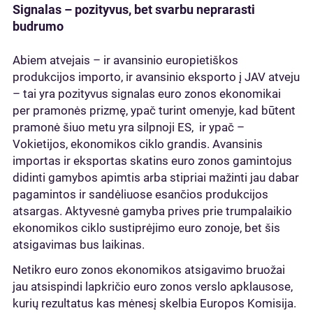
Signalas – pozityvus, bet svarbu neprarasti
budrumo
Abiem atvejais – ir avansinio europietiškos
produkcijos importo, ir avansinio eksporto į JAV atveju
– tai yra pozityvus signalas euro zonos ekonomikai
per pramonės prizmę, ypač turint omenyje, kad būtent
pramonė šiuo metu yra silpnoji ES, ir ypač –
Vokietijos, ekonomikos ciklo grandis. Avansinis
importas ir eksportas skatins euro zonos gamintojus
didinti gamybos apimtis arba stipriai mažinti jau dabar
pagamintos ir sandėliuose esančios produkcijos
atsargas. Aktyvesnė gamyba prives prie trumpalaikio
ekonomikos ciklo sustiprėjimo euro zonoje, bet šis
atsigavimas bus laikinas.
Netikro euro zonos ekonomikos atsigavimo bruožai
jau atsispindi lapkričio euro zonos verslo apklausose,
kurių rezultatus kas mėnesį skelbia Europos Komisija.