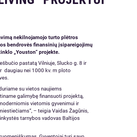
avimą nekilnojamojo turto plėtros
tos bendrovės finansinių įsipareigojimų
inklo „Youston“ projekte.
šbučio pastatą Vilniuje, Slucko g. 8 ir
 ir daugiau nei 1000 kv. m ploto
ves.
iduriame su vietos naujiems
iname galimybę finansuoti projektą,
moderniomis vietomis gyvenimui ir
miestiečiams“, – teigia Vaidas Žagūnis,
ninkystės tarnybos vadovas Baltijos
ruomeniškumas. Gyventojai turi savo