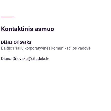
Kontaktinis asmuo
Diāna Orlovska
Baltijos šalių korporatyvinės komunikacijos vadovė
Diana.Orlovska@citadele.lv