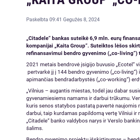
Paskelbta
09:41 Gegužės 8, 2024
„Citadele“ bankas suteikė 6,9 mln. eurų finans
kompanijai „Kaita Group“. Suteiktos lėšos skir
refinansavimui bendro gyvenimo („co-living“) t
2021 metais bendrovė įsigijo buvusio „Ecotel“ vie
pertvarkė jį į 144 bendro gyvenimo („co-living“)
apimančias bendradarbystės („co-working“) erd
„Vilnius – augantis miestas, todėl jau dabar sus
gyvenamiesiems namams ir darbui trūkumu. Vert
kuris senos statybos pastatą pavertė naujomis 
darbui, taip kurdamas papildomą vertę Vilniui ir 
„Citadele“ banko valdybos narys ir Verslo banki
šalims.
Bendro gyvenimo projektų išskirtinumas – bend