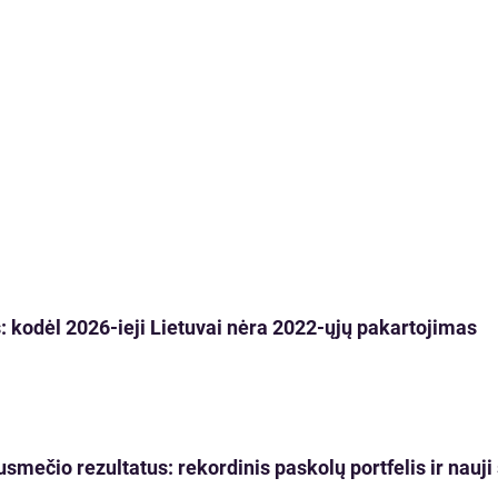
 kodėl 2026-ieji Lietuvai nėra 2022-ųjų pakartojimas
usmečio rezultatus: rekordinis paskolų portfelis ir nau