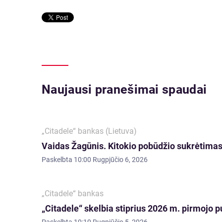
Naujausi pranešimai spaudai
„Citadele“ bankas (Lietuva)
Vaidas Žagūnis. Kitokio pobūdžio sukrėtimas:
Paskelbta
10:00 Rugpjūčio 6, 2026
„Citadele“ bankas
„Citadele“ skelbia stiprius 2026 m. pirmojo p