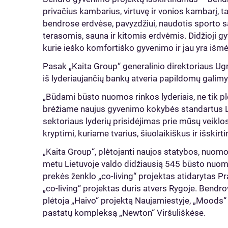
privačius kambarius, virtuvę ir vonios kambarį, ta
bendrose erdvėse, pavyzdžiui, naudotis sporto sal
terasomis, sauna ir kitomis erdvėmis. Didžioji gyve
kurie ieško komfortiško gyvenimo ir jau yra išm
Pasak „Kaita Group“ generalinio direktoriaus Ug
iš lyderiaujančių bankų atveria papildomų galim
„Būdami būsto nuomos rinkos lyderiais, ne tik pl
brėžiame naujus gyvenimo kokybės standartus Lie
sektoriaus lyderių prisidėjimas prie mūsų veiklo
kryptimi, kuriame tvarius, šiuolaikiškus ir išskirti
„Kaita Group“, plėtojanti naujos statybos, nuomo
metu Lietuvoje valdo didžiausią 545 būsto nuoma
prekės ženklo „co-living“ projektas atidarytas Pr
„co-living“ projektas duris atvers Rygoje. Bendr
plėtoja „Haivo“ projektą Naujamiestyje, „Moods“
pastatų kompleksą „Newton“ Viršuliškėse.