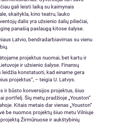
čiau gali leisti laiką su kaimynais
e, skaitykla, kino teatru, lauko
ntojų dalis yra užsienio šalių piliečiai,
ėginę panašią paslaugą kitose šalyse.
niaus Latvio, bendradarbiavimas su vienu
ybių.
ėtojame projektus nuomai, bet kartu ir
tuvoje ir užsienio šalyse. Finansų
s leidžia konstatuoti, kad einame gera
nius projektus“, – teigia U. Latvys.
s ir būsto konversijos projektus, šiuo
i portfelį. Šių metų pradžioje „Youston“
ahoje. Kitais metais dar vienas „Youston“
ovė be nuomos projektų šiuo metu Vilniuje
 projektą Žirmūnuose ir aukštybinių