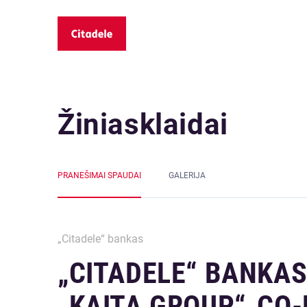
Žiniasklaidai
PRANEŠIMAI SPAUDAI
GALERIJA
„Citadele“ bankas
„CITADELE“ BANKAS
„KAITA GROUP“„CO-