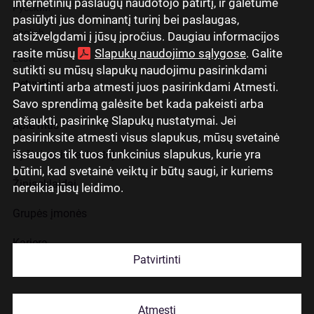
internetinių paslaugų naudotojo patirtį, ir galėtume
Русский
pasiūlyti jus dominantį turinį bei paslaugas,
English
atsižvelgdami į jūsų įpročius. Daugiau informacijos
rasite mūsų
Slapukų naudojimo sąlygose
. Galite
Eesti
sutikti su mūsų slapukų naudojimu pasirinkdami
Lietuviškai
Patvirtinti arba atmesti juos pasirinkdami Atmesti.
Savo sprendimą galėsite bet kada pakeisti arba
atšaukti, pasirinkę Slapukų nustatymai. Jei
Apie mus
pasirinksite atmesti visus slapukus, mūsų svetainė
išsaugos tik tuos funkcinius slapukus, kurie yra
Ryšiai su investuotojais
būtini, kad svetainė veiktų ir būtų saugi, ir kuriems
Žiniasklaidai
nereikia jūsų leidimo.
Grupės įmonės
Karjera
Patvirtinti
Kontaktai
Atmesti