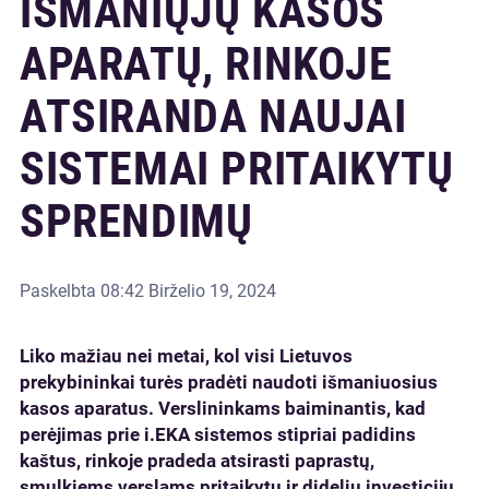
IŠMANIŲJŲ KASOS
APARATŲ, RINKOJE
ATSIRANDA NAUJAI
SISTEMAI PRITAIKYTŲ
SPRENDIMŲ
Paskelbta
08:42 Birželio 19, 2024
Liko mažiau nei metai, kol visi Lietuvos
prekybininkai turės pradėti naudoti išmaniuosius
kasos aparatus. Verslininkams baiminantis, kad
perėjimas prie i.EKA sistemos stipriai padidins
kaštus, rinkoje pradeda atsirasti paprastų,
smulkiems verslams pritaikytų ir didelių investicijų