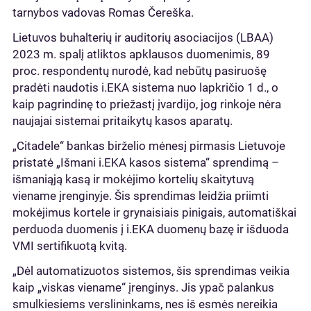
tarnybos vadovas Romas Čereška.
Lietuvos buhalterių ir auditorių asociacijos (LBAA)
2023 m. spalį atliktos apklausos duomenimis, 89
proc. respondentų nurodė, kad nebūtų pasiruošę
pradėti naudotis i.EKA sistema nuo lapkričio 1 d., o
kaip pagrindinę to priežastį įvardijo, jog rinkoje nėra
naujajai sistemai pritaikytų kasos aparatų.
„Citadele“ bankas birželio mėnesį pirmasis Lietuvoje
pristatė „Išmani i.EKA kasos sistema“ sprendimą –
išmaniąją kasą ir mokėjimo kortelių skaitytuvą
viename įrenginyje. Šis sprendimas leidžia priimti
mokėjimus kortele ir grynaisiais pinigais, automatiškai
perduoda duomenis į i.EKA duomenų bazę ir išduoda
VMI sertifikuotą kvitą.
„Dėl automatizuotos sistemos, šis sprendimas veikia
kaip „viskas viename“ įrenginys. Jis ypač palankus
smulkiesiems verslininkams, nes iš esmės nereikia