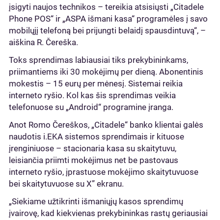
įsigyti naujos technikos – tereikia atsisiųsti „Citadele
Phone POS“ ir „ASPA išmani kasa“ programėles į savo
mobilųjį telefoną bei prijungti belaidį spausdintuvą“, –
aiškina R. Čereška.
Toks sprendimas labiausiai tiks prekybininkams,
priimantiems iki 30 mokėjimų per dieną. Abonentinis
mokestis – 15 eurų per mėnesį. Sistemai reikia
interneto ryšio. Kol kas šis sprendimas veikia
telefonuose su „Android“ programine įranga.
Anot Romo Čereškos, „Citadele“ banko klientai galės
naudotis i.EKA sistemos sprendimais ir kituose
įrenginiuose – stacionaria kasa su skaitytuvu,
leisiančia priimti mokėjimus net be pastovaus
interneto ryšio, įprastuose mokėjimo skaitytuvuose
bei skaitytuvuose su X” ekranu.
„Siekiame užtikrinti išmaniųjų kasos sprendimų
įvairovę, kad kiekvienas prekybininkas rastų geriausiai