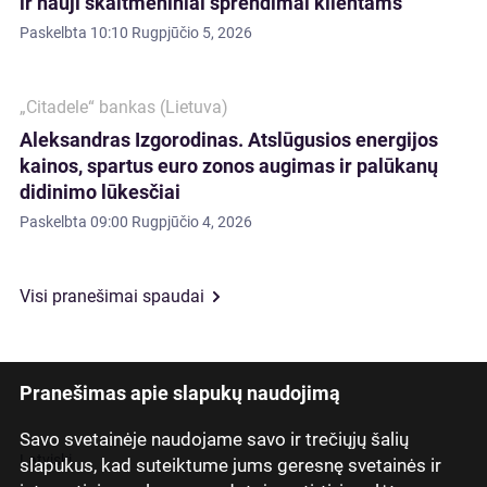
ir nauji skaitmeniniai sprendimai klientams
Paskelbta
10:10 Rugpjūčio 5, 2026
„Citadele“ bankas (Lietuva)
Aleksandras Izgorodinas. Atslūgusios energijos
kainos, spartus euro zonos augimas ir palūkanų
didinimo lūkesčiai
Paskelbta
09:00 Rugpjūčio 4, 2026
Visi pranešimai spaudai
Pranešimas apie slapukų naudojimą
Savo svetainėje naudojame savo ir trečiųjų šalių
Latviski
slapukus, kad suteiktume jums geresnę svetainės ir