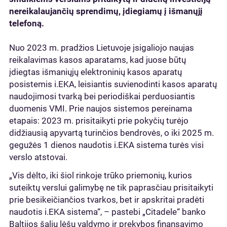
nereikalaujančių sprendimų, įdiegiamų į išmanųjį
telefoną.
Nuo 2023 m. pradžios Lietuvoje įsigaliojo naujas
reikalavimas kasos aparatams, kad juose būtų
įdiegtas išmaniųjų elektroninių kasos aparatų
posistemis i.EKA, leisiantis suvienodinti kasos aparatų
naudojimosi tvarką bei periodiškai perduosiantis
duomenis VMI. Prie naujos sistemos pereinama
etapais: 2023 m. prisitaikyti prie pokyčių turėjo
didžiausią apyvartą turinčios bendrovės, o iki 2025 m.
gegužės 1 dienos naudotis i.EKA sistema turės visi
verslo atstovai.
„Vis dėlto, iki šiol rinkoje trūko priemonių, kurios
suteiktų verslui galimybę ne tik paprasčiau prisitaikyti
prie besikeičiančios tvarkos, bet ir apskritai pradėti
naudotis i.EKA sistema“, – pastebi „Citadele“ banko
Baltijos šalių lėšų valdymo ir prekybos finansavimo