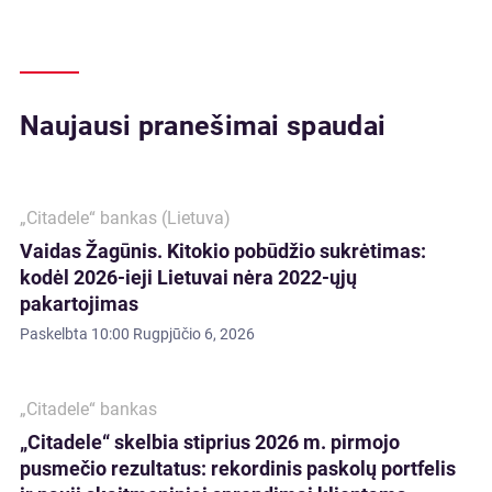
Naujausi pranešimai spaudai
„Citadele“ bankas (Lietuva)
Vaidas Žagūnis. Kitokio pobūdžio sukrėtimas:
kodėl 2026-ieji Lietuvai nėra 2022-ųjų
pakartojimas
Paskelbta
10:00 Rugpjūčio 6, 2026
„Citadele“ bankas
„Citadele“ skelbia stiprius 2026 m. pirmojo
pusmečio rezultatus: rekordinis paskolų portfelis