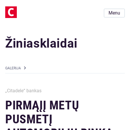
Menu
Žiniasklaidai
GALERIJA
„Citadele“ bankas
PIRMĄĮĮ METŲ
PUSMETĮ