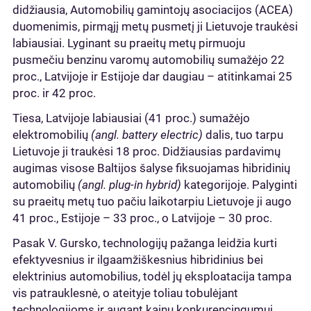
didžiausia, Automobilių gamintojų asociacijos (ACEA)
duomenimis, pirmąjį metų pusmetį ji Lietuvoje traukėsi
labiausiai. Lyginant su praeitų metų pirmuoju
pusmečiu benzinu varomų automobilių sumažėjo 22
proc., Latvijoje ir Estijoje dar daugiau – atitinkamai 25
proc. ir 42 proc.
Tiesa, Latvijoje labiausiai (41 proc.) sumažėjo
elektromobilių
(angl. battery electric)
dalis, tuo tarpu
Lietuvoje ji traukėsi 18 proc. Didžiausias pardavimų
augimas visose Baltijos šalyse fiksuojamas hibridinių
automobilių
(angl. plug-in hybrid)
kategorijoje. Palyginti
su praeitų metų tuo pačiu laikotarpiu Lietuvoje ji augo
41 proc., Estijoje – 33 proc., o Latvijoje – 30 proc.
Pasak V. Gursko, technologijų pažanga leidžia kurti
efektyvesnius ir ilgaamžiškesnius hibridinius bei
elektrinius automobilius, todėl jų eksploatacija tampa
vis patrauklesnė, o ateityje toliau tobulėjant
technologijoms ir augant kainų konkurencingumui,