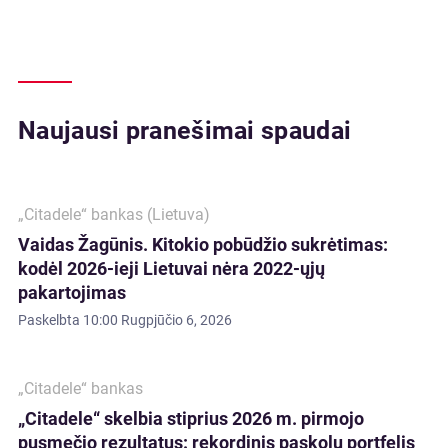
Naujausi pranešimai spaudai
„Citadele“ bankas (Lietuva)
Vaidas Žagūnis. Kitokio pobūdžio sukrėtimas:
kodėl 2026-ieji Lietuvai nėra 2022-ųjų
pakartojimas
Paskelbta
10:00 Rugpjūčio 6, 2026
„Citadele“ bankas
„Citadele“ skelbia stiprius 2026 m. pirmojo
pusmečio rezultatus: rekordinis paskolų portfelis