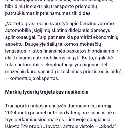
hibridinių ir elektrinių transporto priemonių
patrauklumas ir prieinamumas tik didės.
„Vartotoją vis rečiau svarstyti apie benzinu varomo
automobilio įsigijimą skatina didėjantis dėmesys
aplinkosaugai. Taip pat nereikia pamiršti ekonominių
aspektų. Daugelyje šalių taikomos mokesčių
lengvatos ir kitos finansinės paskatos hibridiniams ir
elektriniams automobiliams įsigyti. Be to, ilgalaikė
tokio automobilio eksploatacija yra pigesnė dėl
mažesnių kuro sąnaudų ir techninės priežiūros išlaidų“,
– komentuoja ekspertas.
Markių lyderių trejetukas nesikeičia
Transporto rinkos ir analizės duomenimis, pirmąjį
2024 metų pusmetį ir toliau lyderių pozicijas išlaiko
trys perkamiausios markės. Lietuvoje daugiausia
įsigyta (29 proc.) „Toyota“, antroje vietoje – „Škoda“