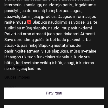
internetinių paslaugų naudotojo patirtį, ir galėtume
Русский
pasiūlyti jus dominantį turinį bei paslaugas,
English
atsižvelgdami į jūsų įpročius. Daugiau informacijos
rasite mūsų
Slapukų naudojimo sąlygose
. Galite
Eesti
sutikti su mūsų slapukų naudojimu pasirinkdami
Lietuviškai
Patvirtinti arba atmesti juos pasirinkdami Atmesti.
Savo sprendimą galėsite bet kada pakeisti arba
atšaukti, pasirinkę Slapukų nustatymai. Jei
Apie mus
pasirinksite atmesti visus slapukus, mūsų svetainė
išsaugos tik tuos funkcinius slapukus, kurie yra
Ryšiai su investuotojais
būtini, kad svetainė veiktų ir būtų saugi, ir kuriems
Žiniasklaidai
nereikia jūsų leidimo.
Grupės įmonės
Karjera
Patvirtinti
Kontaktai