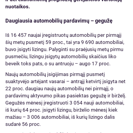
nuotaikos.
Daugiausia automobilių pardavimų – gegužę
Iš 16 457 naujai įregistruotų automobilių per pirmąjį
šių metų pusmetį 59 proc., tai yra 9 690 automobiliai,
buvo įsigyti lizingu. Palyginti su praėjusių metų pirmu
pusmečiu, lizingu įsigytų automobilių skaičius liko
beveik toks pats, o su antruoju – augo 17 proc.
Naujų automobilių įsigijimas pirmąjį pusmetį
suaktyvėjo artėjant vasarai – antrąjį ketvirtį įsigyta net
22 proc. daugiau naujų automobilių nei pirmąjį, o
pardavimų aktyvumo pikas pasiektas gegužę ir birželį.
Gegužės mėnesį įregistruoti 3 054 nauji automobiliai,
iš kurių 64 proc. įsigyti lizingu, birželio mėnesį kiek
mažiau – 3 006 automobiliai, iš kurių lizingo dalis
sudarė 56 proc.