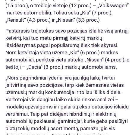
(15 proc.), o trečioje vietoje (12 proc.) – „Volkswagen“
markės automobilių. Toliau seka „Kia“ (7 proc.),
„Renault“ (4,3 proc.) ir „Nissan“ (3,3 proc.)
Pastarasis trejetukas savo pozicijas išlaikė visą antrąjį
ketvirtį, kai tuo metu pirmąjį ketvirtį markių
išsidėstymas pagal populiarumą šiek tiek skyrėsi.
Nors ketvirtąją vietą užėmė „Kia“ (6 proc.) markės
automobiliai, penktoji vieta atiteko „Nissan“ (4 proc.), o
šeštoji – „Dacia“ (3 proc.) markių automobiliams.
„Nors pagrindiniai lyderiai yra jau ilgą laiką tvirtai
įsitvirtinę savo pozicijose, tarp kiek žemesnes vietas
užėmusių markių konkurencija ir toliau išliks didelė.
Vartotojai vis daugiau laiko skiria rinkos analizei –
modelių apžvalgoms ir ilgalaikių eksploatacijos išlaidų
vertinimui. Taip pat didėjant hibridinių ir elektrinių
automobilių paklausai, gamintojai, kurie geba pasiūlyti
platų tokių modelių asortimentą, pamažu įgis vis