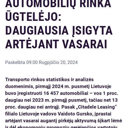
AUTOMOBILIŲ RINKA
ŪGTELĖJO:
DAUGIAUSIA ĮSIGYTA
ARTĖJANT VASARAI
Paskelbta
09:00 Rugpjūčio 20, 2024
Transporto rinkos statistikos ir analizės
duomenimis, pirmąjį 2024 m. pusmetį Lietuvoje
buvo įregistruoti 16 457 automobiliai – vos 1 proc.
daugiau nei 2023 m. pirmąjį pusmetį, tačiau net 13
proc. daugiau nei antrąjį. Pasak „Citadele Leasing“
filialo Lietuvoje vadovo Vaidoto Gursko, įprastai
artėjant vasarai augantį pirkėjų aktyvumą šįkart lėmė
ir dėl
ekonomonių prognozių gerėjančios vartotojų