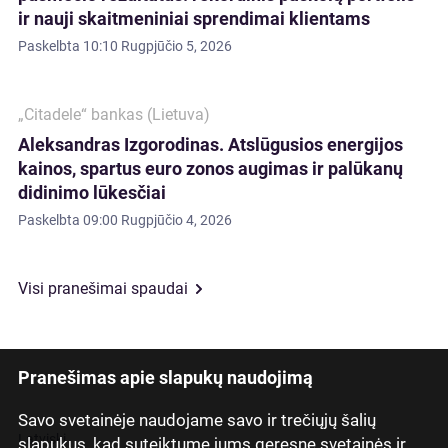
ir nauji skaitmeniniai sprendimai klientams
Paskelbta
10:10 Rugpjūčio 5, 2026
„Citadele“ bankas (Lietuva)
Aleksandras Izgorodinas. Atslūgusios energijos
kainos, spartus euro zonos augimas ir palūkanų
didinimo lūkesčiai
Paskelbta
09:00 Rugpjūčio 4, 2026
Visi pranešimai spaudai
Pranešimas apie slapukų naudojimą
Savo svetainėje naudojame savo ir trečiųjų šalių
Latviski
slapukus, kad suteiktume jums geresnę svetainės ir