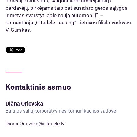
didesnį pranašumą. Augant konkurencijai tarp
pardavėjų, pirkėjams taip pat susidaro geros sąlygos
ir metas svarstyti apie naują automobilį”, –
komentuoja „Citadele Leasing“ Lietuvos filialo vadovas
V. Gurskas.
Kontaktinis asmuo
Diāna Orlovska
Baltijos šalių korporatyvinės komunikacijos vadovė
Diana.Orlovska@citadele.lv