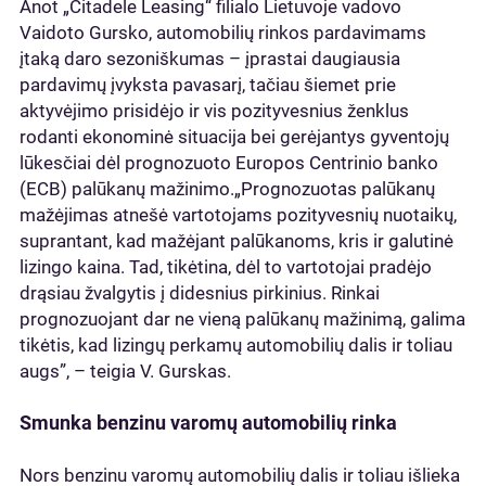
Anot „Citadele Leasing“ filialo Lietuvoje vadovo
Vaidoto Gursko, automobilių rinkos pardavimams
įtaką daro sezoniškumas – įprastai daugiausia
pardavimų įvyksta pavasarį, tačiau šiemet prie
aktyvėjimo prisidėjo ir vis pozityvesnius ženklus
rodanti ekonominė situacija bei gerėjantys gyventojų
lūkesčiai dėl prognozuoto Europos Centrinio banko
(ECB) palūkanų mažinimo.„Prognozuotas palūkanų
mažėjimas atnešė vartotojams pozityvesnių nuotaikų,
suprantant, kad mažėjant palūkanoms, kris ir galutinė
lizingo kaina. Tad, tikėtina, dėl to vartotojai pradėjo
drąsiau žvalgytis į didesnius pirkinius. Rinkai
prognozuojant dar ne vieną palūkanų mažinimą, galima
tikėtis, kad lizingų perkamų automobilių dalis ir toliau
augs”, – teigia V. Gurskas.
Smunka benzinu varomų automobilių rinka
Nors benzinu varomų automobilių dalis ir toliau išlieka